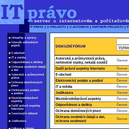
A
ktuality a zprávy
S
lovník základních
pojmů
DISKUZNÍ FÓRUM
E
-obchod
I
T a média
Autorská a průmyslová práva,
Čtenost:
O
dpovědnost a delikty
nehmotné statky, nekalá soutěž
O
chrana osobních údajů
Další právní aspekty Internetu
Čtenost:
a dat
E-obchod
A
utorská a průmyslová
Čtenost:
práva
Elektronický podpis a podání
Čtenost:
O
chrana doménových
jmen
IT a média
Čtenost:
E
lektronický podpis
Judikatura
Čtenost:
a podání
M
ezinárodněprávní
Mezinárodněprávní aspekty
Čtenost:
aspekty
Odpovědnost a delikty
Čtenost:
D
alší právní aspekty
Internetu
Ochrana doménových jmen
Čtenost:
S
ouvisející oblasti
Ochrana osobních údajů a dat,
Čtenost:
ochrana osobnosti
J
udikatura
O
dkazy a zdroje