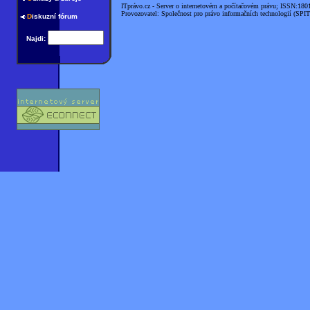
ITprávo.cz - Server o internetovém a počítačovém právu; ISSN:180
Provozovatel: Společnost pro právo informačních technologií (SPIT
D
iskuzní fórum
Najdi: