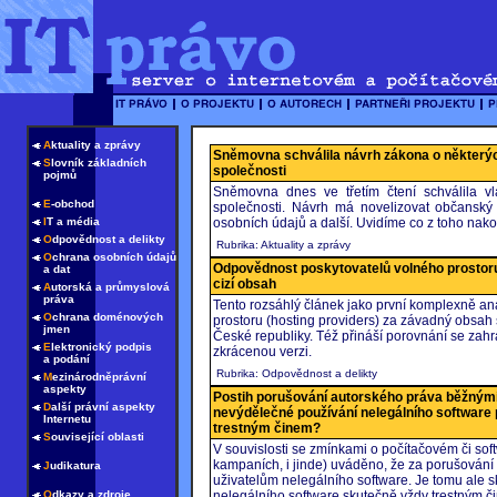
A
ktuality a zprávy
Sněmovna schválila návrh zákona o některýc
S
lovník základních
společnosti
pojmů
Sněmovna dnes ve třetím čtení schválila v
E
-obchod
společnosti. Návrh má novelizovat občanský
I
T a média
osobních údajů a další. Uvidíme co z toho nako
O
dpovědnost a delikty
Rubrika: Aktuality a zprávy
O
chrana osobních údajů
Odpovědnost poskytovatelů volného prostoru
a dat
cizí obsah
A
utorská a průmyslová
práva
Tento rozsáhlý článek jako první komplexně a
O
chrana doménových
prostoru (hosting providers) za závadný obsah
jmen
České republiky. Též přináší porovnání se za
E
lektronický podpis
zkrácenou verzi.
a podání
Rubrika: Odpovědnost a delikty
M
ezinárodněprávní
aspekty
Postih porušování autorského práva běžnými 
D
alší právní aspekty
nevýdělečné používání nelegálního software
Internetu
trestným činem?
S
ouvisející oblasti
V souvislosti se zmínkami o počítačovém či sof
kampaních, i jinde) uváděno, že za porušování 
J
udikatura
uživatelům nelegálního software. Je tomu ale 
O
dkazy a zdroje
nelegálního software skutečně vždy trestným 