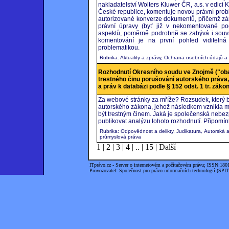
nakladatelství Wolters Kluwer ČR, a.s. v edici 
České republice, komentuje novou právní prob
autorizované konverze dokumentů, přičemž zár
právní úpravy (byť již v nekomentované po
aspektů, poměrně podrobně se zabývá i souvise
komentování je na první pohled viditeln
problematikou.
Rubrika: Aktuality a zprávy, Ochrana osobních údajů a
Rozhodnutí Okresního soudu ve Znojmě ("obal
trestného činu porušování autorského práva
a práv k databázi podle § 152 odst. 1 tr. záko
Za webové stránky za mříže? Rozsudek, který by
autorského zákona, jehož následkem vznikla
být trestným činem. Jaká je společenská nebe
publikovat analýzu tohoto rozhodnutí. Připomínk
Rubrika: Odpovědnost a delikty, Judikatura, Autorská 
průmyslová práva
1
|
2
|
3
|
4
|
..
|
15
|
Další
ITprávo.cz - Server o internetovém a počítačovém právu; ISSN:180
Provozovatel: Společnost pro právo informačních technologií (SPIT