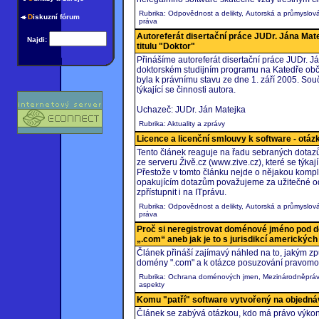
Rubrika: Odpovědnost a delikty, Autorská a průmyslov
D
iskuzní fórum
práva
Autoreferát disertační práce JUDr. Jána Mat
Najdi:
titulu "Doktor"
Přinášíme autoreferát disertační práce JUDr. 
doktorském studijním programu na Katedře obč
byla k právnímu stavu ze dne 1. září 2005. Souč
týkající se činnosti autora.
Uchazeč: JUDr. Ján Matejka
Rubrika: Aktuality a zprávy
Licence a licenční smlouvy k software - otáz
Tento článek reaguje na řadu sebraných dotazů,
ze serveru Živě.cz (www.zive.cz), které se týka
Přestože v tomto článku nejde o nějakou kompl
opakujícím dotazům považujeme za užitečné od
zpřístupnit i na ITprávu.
Rubrika: Odpovědnost a delikty, Autorská a průmyslov
práva
Proč si neregistrovat doménové jméno pod 
„.com“ aneb jak je to s jurisdikcí americkýc
Článek přináší zajímavý náhled na to, jakým z
domény ".com" a k otázce posuzování pravomo
Rubrika: Ochrana doménových jmen, Mezinárodněpráv
aspekty
Komu "patří" software vytvořený na objedn
Článek se zabývá otázkou, kdo má právo výko