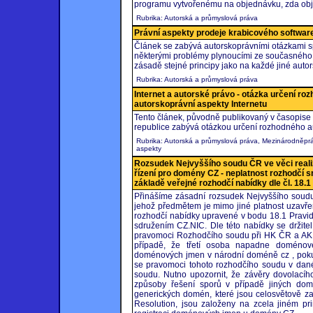
programu vytvořenému na objednávku, zda objed
Rubrika: Autorská a průmyslová práva
Právní aspekty prodeje krabicového softwar
Článek se zabývá autorskoprávními otázkami s
některými problémy plynoucími ze současného pr
zásadě stejné principy jako na každé jiné autor
Rubrika: Autorská a průmyslová práva
Internet a autorské právo - otázka určení ro
autorskoprávní aspekty Internetu
Tento článek, původně publikovaný v časopise
republice zabývá otázkou určení rozhodného au
Rubrika: Autorská a průmyslová práva, Mezinárodněpr
aspekty
Rozsudek Nejvyššího soudu ČR ve věci real
řízení pro domény CZ - neplatnost rozhodčí 
základě veřejné rozhodčí nabídky dle čl. 18.1
Přinášíme zásadní rozsudek Nejvyššího soudu
jehož předmětem je mimo jiné platnost uzavře
rozhodčí nabídky upravené v bodu 18.1 Pravi
sdružením CZ.NIC. Dle této nabídky se držit
pravomoci Rozhodčího soudu při HK ČR a AK 
případě, že třetí osoba napadne doménové
doménových jmen v národní doméně cz , pokud t
se pravomoci tohoto rozhodčího soudu v dané 
soudu. Nutno upozornit, že závěry dovolací
způsoby řešení sporů v případě jiných do
generických domén, které jsou celosvětově 
Resolution, jsou založeny na zcela jiném pr