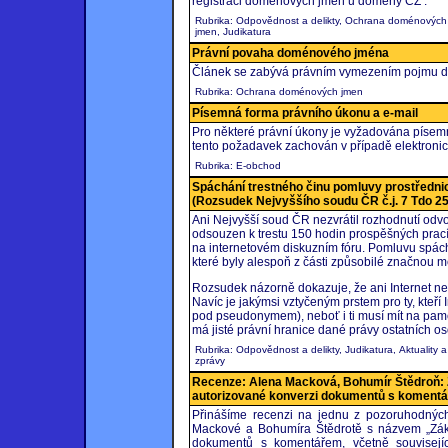
registraci doménových jmen u domény CZ .
Rubrika: Odpovědnost a delikty, Ochrana doménových
jmen, Judikatura
Právní povaha doménového jména
Článek se zabývá právním vymezením pojmu 
Rubrika: Ochrana doménových jmen
Písemná forma právního úkonu a e-mail
Pro některé právní úkony je vyžadována písemn
tento požadavek zachován v případě elektronic
Rubrika: E-obchod
Spáchání trestného činu pomluvy prostřednic
(Rozsudek Nejvyššího soudu ČR č.j. 7 Tdo 2
Ani Nejvyšší soud ČR nezvrátil rozhodnutí odvo
odsouzen k trestu 150 hodin prospěšných prací z
na internetovém diskuzním fóru. Pomluvu spách
které byly alespoň z části způsobilé značnou 
Rozsudek názorně dokazuje, že ani Internet nen
Navíc je jakýmsi vztyčeným prstem pro ty, kteří 
pod pseudonymem), neboť i ti musí mít na pam
má jisté právní hranice dané právy ostatních o
Rubrika: Odpovědnost a delikty, Judikatura, Aktuality a
zprávy
Recenze: Alena Macková, Bohumír Štědroň: 
autorizované konverzi dokumentů s koment
Přinášíme recenzi na jednu z pozoruhodných
Mackové a Bohumíra Štědrotě s názvem „Záko
dokumentů s komentářem, včetně souvisejíc