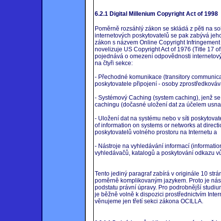
6.2.1 Digital Millenium Copyright Act of 1998
Poměrně rozsáhlý zákon se skládá z pěti na s
internetových poskytovatelů se pak zabývá jeho 
zákon s názvem Online Copyright Infringement L
novelizuje US Copyright Act of 1976 (Title 17 o
pojednává o omezení odpovědnosti internetovýc
na čtyři sekce:
- Přechodné komunikace (transitory communicat
poskytovatele připojení - osoby zprostředkováv
- Systémový Caching (system caching), jenž se
cachingu (dočasné uložení dat za účelem usnad
- Uložení dat na systému nebo v síti poskytova
of information on systems or networks at directi
poskytovatelů volného prostoru na Internetu a
- Nástroje na vyhledávání informací (informatio
vyhledávačů, katalogů a poskytování odkazu v
Tento jediný paragraf zabírá v originále 10 str
poměrně komplikovaným jazykem. Proto je násl
podstatu právní úpravy. Pro podrobnější studiu
je běžně volně k dispozici prostřednictvím Int
věnujeme jen třetí sekci zákona OCILLA.