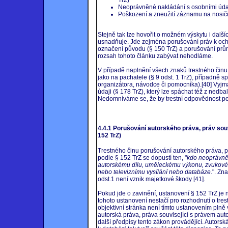
Neoprávněné nakládání s osobními údaj
Poškození a zneužití záznamu na nosiči
Stejně tak lze hovořit o možném výskytu i dalšíc
usnadňuje. Jde zejména porušování práv k o
označení původu (§ 150 TrZ) a porušování prů
rozsah tohoto článku zabývat nehodláme.
V případě naplnění všech znaků trestného činu 
jako na pachatele (§ 9 odst. 1 TrZ), případně sp
organizátora, návodce či pomocníka).[40] Vyj
údaji (§ 178 TrZ), který lze spáchat též z nedba
Nedomníváme se, že by trestní odpovědnost pos
4.4.1 Porušování autorského práva, práv sou
152 TrZ)
Trestného činu porušování autorského práva, p
podle § 152 TrZ se dopustí ten, "
kdo neoprávně
autorskému dílu, uměleckému výkonu, zvukov
nebo televiznímu vysílání nebo databáze
.". Zn
odst.1 není vznik majetkové škody [41].
Pokud jde o zavinění, ustanovení § 152 TrZ je 
tohoto ustanovení nestačí pro rozhodnutí o tre
objektivní stránka není tímto ustanovením plně
autorská práva, práva související s právem aut
další předpisy tento zákon provádějící. Autors