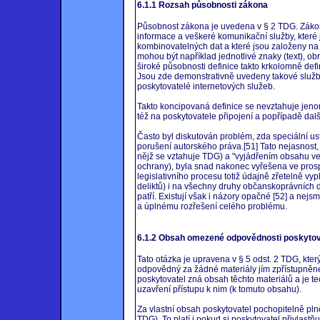
6.1.1 Rozsah působnosti zákona
Působnost zákona je uvedena v § 2 TDG. Zákon
informace a veškeré komunikační služby, které
kombinovatelných dat a které jsou založeny na
mohou být například jednotlivé znaky (text), ob
široké působnosti definice takto krkolomně def
Jsou zde demonstrativně uvedeny takové služby
poskytovatelé internetových služeb.
Takto koncipovaná definice se nevztahuje jeno
též na poskytovatele připojení a popřípadě dalš
Často byl diskutován problém, zda speciální u
porušení autorského práva.[51] Tato nejasnost,
nějž se vztahuje TDG) a "vyjádřením obsahu v
ochrany), byla snad nakonec vyřešena ve pro
legislativního procesu totiž údajně zřetelně vyp
deliktů) i na všechny druhy občanskoprávních 
patří. Existují však i názory opačné [52] a nejs
a úplnému rozřešení celého problému.
6.1.2 Obsah omezené odpovědnosti poskytov
Tato otázka je upravena v § 5 odst. 2 TDG, kter
odpovědný za žádné materiály jím zpřístupněné a
poskytovatel zná obsah těchto materiálů a je
uzavření přístupu k nim (k tomuto obsahu).
Za vlastní obsah poskytovatel pochopitelně pln
TDG). To platí i pokud si poskytovatel přivlastň