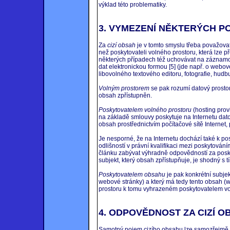
výklad této problematiky.
3. VYMEZENÍ NĚKTERÝCH P
Za
cizí obsah
je v tomto smyslu třeba považovat 
než poskytovateli volného prostoru, která lze p
některých případech též uchovávat na záznamo
dat elektronickou formou [5] (jde např. o webov
libovolného textového editoru, fotografie, hudb
Volným prostorem
se pak rozumí datový prostor
obsah zpřístupněn.
Poskytovatelem volného prostoru
(hosting prov
na základě smlouvy poskytuje na Internetu datov
obsah prostřednictvím počítačové sítě Internet,
Je nesporné, že na Internetu dochází také k p
odlišností v právní kvalifikaci mezi poskytová
článku zabývat výhradně odpovědností za poskyt
subjekt, který obsah zpřístupňuje, je shodný s 
Poskytovatelem obsahu
je pak konkrétní subjekt
webové stránky) a který má tedy tento obsah (
prostoru k tomu vyhrazeném poskytovatelem vo
4. ODPOVĚDNOST ZA CIZÍ O
Samotný pojem cizího obsahu lze samozřejmě d