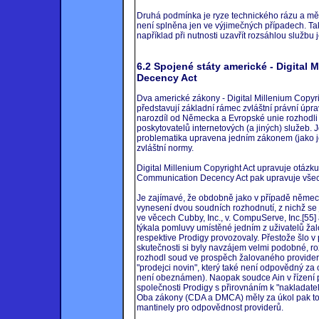
Druhá podmínka je ryze technického rázu a mění 
není splněna jen ve výjimečných případech. Ta
například při nutnosti uzavřít rozsáhlou služ
6.2 Spojené státy americké - Digital
Decency Act
Dva americké zákony - Digital Millenium Copy
představují základní rámec zvláštní právní úpr
narozdíl od Německa a Evropské unie rozhodli 
poskytovatelů internetových (a jiných) služeb. J
problematika upravena jedním zákonem (jako j
zvláštní normy.
Digital Millenium Copyright Act upravuje otázk
Communication Decency Act pak upravuje všech
Je zajímavé, že obdobně jako v případě něm
vynesení dvou soudních rozhodnutí, z nichž se 
ve věcech Cubby, Inc., v. CompuServe, Inc.[55] 
týkala pomluvy umístěné jedním z uživatelů ža
respektive Prodigy provozovaly. Přestože šlo v 
skutečnosti si byly navzájem velmi podobné, r
rozhodl soud ve prospěch žalovaného provide
"prodejci novin", který také není odpovědný z
není obeznámen). Naopak soudce Ain v řízení
společnosti Prodigy s přirovnáním k "nakladate
Oba zákony (CDA a DMCA) měly za úkol pak tot
mantinely pro odpovědnost providerů.