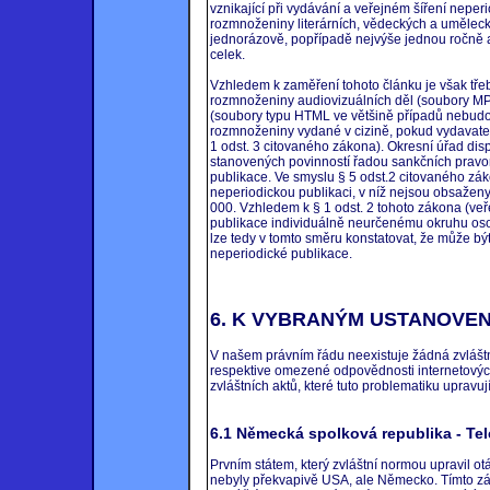
vznikající při vydávání a veřejném šíření neper
rozmnoženiny literárních, vědeckých a uměleck
jednorázově, popřípadě nejvýše jednou ročně an
celek.
Vzhledem k zaměření tohoto článku je však tře
rozmnoženiny audiovizuálních děl (soubory M
(soubory typu HTML ve většině případů nebudo
rozmnoženiny vydané v cizině, pokud vydavate
1 odst. 3 citovaného zákona). Okresní úřad di
stanovených povinností řadou sankčních pravom
publikace. Ve smyslu § 5 odst.2 citovaného zákon
neperiodickou publikaci, v níž nejsou obsaženy
000. Vzhledem k § 1 odst. 2 tohoto zákona (ve
publikace individuálně neurčenému okruhu oso
lze tedy v tomto směru konstatovat, že může b
neperiodické publikace.
6. K VYBRANÝM USTANOVEN
V našem právním řádu neexistuje žádná zvláštn
respektive omezené odpovědnosti internetových
zvláštních aktů, které tuto problematiku upravují
6.1 Německá spolková republika - Te
Prvním státem, který zvláštní normou upravil o
nebyly překvapivě USA, ale Německo. Tímto zák