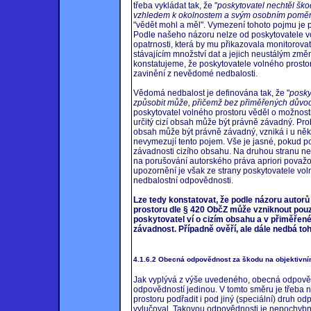
třeba vykládat tak, že "
poskytovatel nechtěl škod
vzhledem k okolnostem a svým osobním poměr
"vědět mohl a měl". Vymezení tohoto pojmu je 
Podle našeho názoru nelze od poskytovatele v
opatrnosti, která by mu přikazovala monitorovat
stávajícím množství dat a jejich neustálým zm
konstatujeme, že poskytovatele volného prosto
zavinění z nevědomé nedbalosti.
Vědomá nedbalost je definována tak, že "
posky
způsobit může, přičemž bez přiměřených důvod
poskytovatel volného prostoru věděl o možnost
určitý cizí obsah může být právně závadný. Prob
obsah může být právně závadný, vzniká i u někt
nevymezují tento pojem. Vše je jasné, pokud p
závadnosti cizího obsahu. Na druhou stranu ne
na porušování autorského práva apriori považo
upozornění je však ze strany poskytovatele voln
nedbalostní odpovědnosti.
Lze tedy konstatovat, že podle názoru auto
prostoru dle § 420 ObčZ může vzniknout pouz
poskytovatel ví o cizím obsahu a v přiměřen
závadnost. Případně ověří, ale dále nedbá toh
4.1.6.2 Obecná odpovědnost za škodu na objektivní
Jak vyplývá z výše uvedeného, obecná odpověd
odpovědností jedinou. V tomto směru je třeba n
prostoru podřadit i pod jiný (speciální) druh od
vylučoval. Takovou odpovědnosti je nepochybn