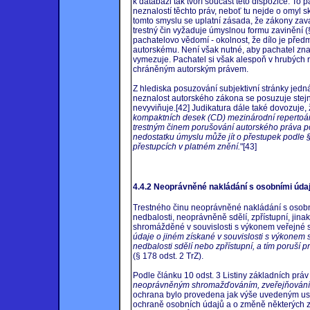
k databázi tak tvoří součást této dispozice. T
neznalostí těchto práv, neboť tu nejde o omyl sk
tomto smyslu se uplatní zásada, že zákony zava
trestný čin vyžaduje úmyslnou formu zavinění (§
pachatelovo vědomí - okolnost, že dílo je př
autorskému. Není však nutné, aby pachatel znal
vymezuje. Pachatel si však alespoň v hrubých 
chráněným autorským právem.
Z hlediska posuzování subjektivní stránky jedná
neznalost autorského zákona se posuzuje stejně
nevyviňuje.[42] Judikatura dále také dovozuje, 
kompaktních desek (CD) mezinárodní repertoár 
trestným činem porušování autorského práva pod
nedostatku úmyslu může jít o přestupek podle §
přestupcích v platném znění.
"[43]
4.4.2 Neoprávněné nakládání s osobními údaji
Trestného činu neoprávněné nakládání s osobním
nedbalosti, neoprávněně sdělí, zpřístupní, jina
shromážděné v souvislosti s výkonem veřejné spr
údaje o jiném získané v souvislosti s výkonem 
nedbalosti sdělí nebo zpřístupní, a tím poruší
(§ 178 odst. 2 TrZ).
Podle článku 10 odst. 3 Listiny základních práv
neoprávněným shromažďováním, zveřejňováním
ochrana bylo provedena jak výše uvedeným ust
ochraně osobních údajů a o změně některých z