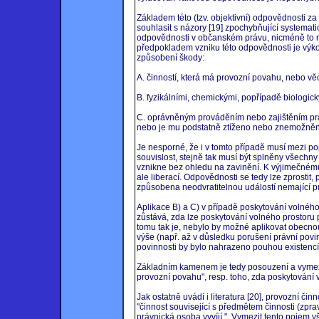
Základem této (tzv. objektivní) odpovědnosti 
souhlasit s názory [19] zpochybňující systema
odpovědnosti v občanském právu, nicméně to 
předpokladem vzniku této odpovědnosti je výko
způsobení škody:
A. činností, která má provozní povahu, nebo věcí
B. fyzikálními, chemickými, popřípadě biologick
C. oprávněným prováděním nebo zajištěním pra
nebo je mu podstatně ztíženo nebo znemožněno
Je nesporné, že i v tomto případě musí mezi p
souvislost, stejně tak musí být splněny všechny 
vznikne bez ohledu na zavinění. K výjimečnému 
ale liberací. Odpovědnosti se tedy lze zprostit
způsobena neodvratitelnou událostí nemající 
Aplikace B) a C) v případě poskytování volnéh
zůstává, zda lze poskytování volného prostoru
tomu tak je, nebylo by možné aplikovat obecno
výše (např. až v důsledku porušení právní povi
povinnosti by bylo nahrazeno pouhou existencí 
Základním kamenem je tedy posouzení a vymez
provozní povahu", resp. toho, zda poskytování vo
Jak ostatně uvádí i literatura [20], provozní č
"činnost související s předmětem činnosti (zpra
právnická osoba vyvíjí.". Vymezit tento pojem v