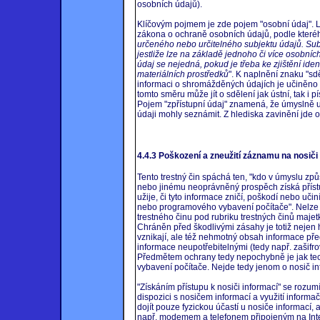
osobních údajů).
Klíčovým pojmem je zde pojem "osobní údaj". Le
zákona o ochraně osobních údajů, podle které
určeného nebo určitelného subjektu údajů. Sub
jestliže lze na základě jednoho či více osobních
údaj se nejedná, pokud je třeba ke zjištění iden
materiálních prostředků
". K naplnění znaku "sd
informaci o shromážděných údajích je učiněno
tomto směru může jít o sdělení jak ústní, tak i
Pojem "zpřístupní údaj" znamená, že úmyslně 
údaji mohly seznámit. Z hlediska zavinění jde o 
4.4.3 Poškození a zneužití záznamu na nosiči 
Tento trestný čin spáchá ten, "kdo v úmyslu zp
nebo jinému neoprávněný prospěch získá přístu
užije, či tyto informace zničí, poškodí nebo uč
nebo programového vybavení počítače". Nelze s
trestného činu pod rubriku trestných činů maje
Chráněn před škodlivými zásahy je totiž nejen 
vznikají, ale též nehmotný obsah informace 
informace neupotřebitelnými (tedy např. zašifro
Předmětem ochrany tedy nepochybně je jak tech
vybavení počítače. Nejde tedy jenom o nosič in
"Získáním přístupu k nosiči informací" se rozum
dispozici s nosičem informací a využití inform
dojít pouze fyzickou účastí u nosiče informací, 
např. modemem a telefonem připojeným na Inter