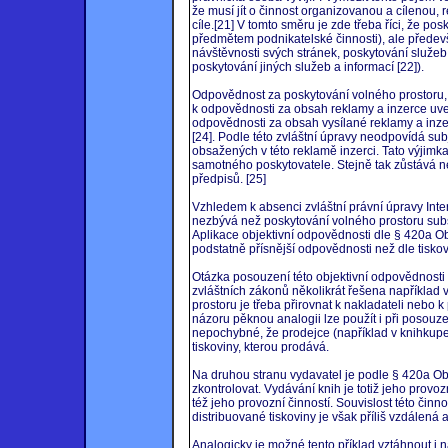
že musí jít o činnost organizovanou a cílenou,
cíle.[21] V tomto směru je zde třeba říci, že p
předmětem podnikatelské činnosti), ale předevš
návštěvnosti svých stránek, poskytování služeb
poskytování jiných služeb a informací [22]).
Odpovědnost za poskytování volného prostoru, r
k odpovědnosti za obsah reklamy a inzerce uveř
odpovědnosti za obsah vysílané reklamy a inzer
[24]. Podle této zvláštní úpravy neodpovídá sub
obsažených v této reklamě inzerci. Tato výjimk
samotného poskytovatele. Stejně tak zůstává 
předpisů. [25]
Vzhledem k absenci zvláštní právní úpravy Int
nezbývá než poskytování volného prostoru su
Aplikace objektivní odpovědnosti dle § 420a O
podstatně přísnější odpovědnosti než dle tisk
Otázka posouzení této objektivní odpovědnosti 
zvláštních zákonů několikrát řešena například v
prostoru je třeba přirovnat k nakladateli nebo
názoru pěknou analogii lze použít i při posouz
nepochybné, že prodejce (například v knihkup
tiskoviny, kterou prodává.
Na druhou stranu vydavatel je podle § 420a Ob
zkontrolovat. Vydávání knih je totiž jeho provozn
též jeho provozní činností. Souvislost této č
distribuované tiskoviny je však příliš vzdálená
Analogicky je možné tento příklad vztáhnout i n