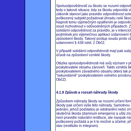
Spoluodpovědností za škodu se rozumí odpověd
tedy o takové situace, kdy za škodu odpovídá 
zákoník stanoví jako pravidlo odpovědnost sol
poškozený subjekt požadovat úhradu celé škody
Naproti tomu výjimečným opatřením je odpově
soud rozhodnout v odůvodněných případech. Z
solidární odpovědnost za pravidlo, je v intencí
podmínek pro výjimečnou aplikaci ustanovení §
způsobení škody. Takový postup soudu proto v
ustanovení § 438 odst. 2 ObčZ.
V případě solidární odpovědnosti mají pak sub
účasti na způsobení vzniklé škody.
Otázka spoluodpovědnosti má svůj význam v př
poskytovatele obsahu zároveň. Takto vzniklá 
poskytovatelem závadného obsahu (který tak p
"sekundárně" poskytovatelem volného prostoru
ObčZ).
4.1.9 Způsob a rozsah náhrady škody
Způsobem náhrady škody se rozumí určení for
škody pak určení výše této náhrady. Samotnou
jednání, jehož podstatou je odstranění nebo z
skutečná škoda (damnum emergens) a ušlý zisk
není pravidle naturální restituce, ale naopak n
poškozený požádá a je li to možné a účelné, p
stav (restitutio in integram).