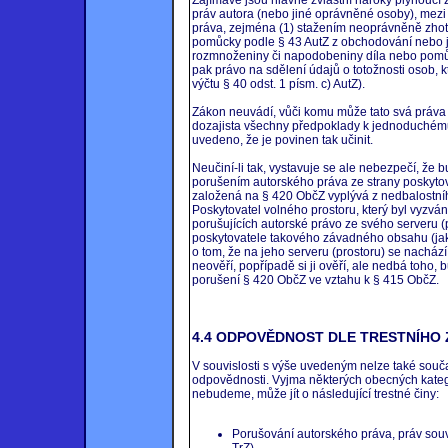
práv autora (nebo jiné oprávněné osoby), mezi
práva, zejména (1) stažením neoprávněně zho
pomůcky podle § 43 AutZ z obchodování nebo j
rozmnoženiny či napodobeniny díla nebo pomůck
pak právo na sdělení údajů o totožnosti osob, k
výčtu § 40 odst. 1 písm. c) AutZ).
Zákon neuvádí, vůči komu může tato svá práva 
dozajista všechny předpoklady k jednoduchému 
uvedeno, že je povinen tak učinit.
Neučiní-li tak, vystavuje se ale nebezpečí, že
porušením autorského práva ze strany poskyto
založená na § 420 ObčZ vyplývá z nedbalostní
Poskytovatel volného prostoru, který byl vyzvá
porušujících autorské právo ze svého serveru (p
poskytovatele takového závadného obsahu (jak
o tom, že na jeho serveru (prostoru) se nacház
neověří, popřípadě si ji ověří, ale nedbá toh
porušení § 420 ObčZ ve vztahu k § 415 ObčZ.
4.4 ODPOVĚDNOST DLE TRESTNÍHO 
V souvislosti s výše uvedeným nelze také souč
odpovědnosti. Vyjma některých obecných kategor
nebudeme, může jít o následující trestné činy:
Porušování autorského práva, práv souv
TrZ)