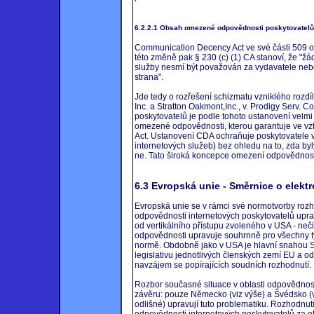
6.2.2.1 Obsah omezené odpovědnosti poskytovatelů
Communication Decency Act ve své části 509 o
této změně pak § 230 (c) (1) CA stanoví, že "žá
služby nesmí být považován za vydavatele nebo 
strana".
Jde tedy o rozřešení schizmatu vzniklého rozd
Inc. a Stratton Oakmont,Inc., v. Prodigy Serv. 
poskytovatelů je podle tohoto ustanovení velmi 
omezené odpovědnosti, kterou garantuje ve vzt
Act. Ustanovení CDA ochraňuje poskytovatele vo
internetových služeb) bez ohledu na to, zda b
ne. Tato široká koncepce omezení odpovědnosti 
6.3 Evropská unie - Směrnice o elek
Evropská unie se v rámci své normotvorby roz
odpovědnosti internetových poskytovatelů uprav
od vertikálního přístupu zvoleného v USA - neč
odpovědnosti upravuje souhrnně pro všechny typ
normě. Obdobně jako v USA je hlavní snahou 
legislativu jednotlivých členských zemí EU a ods
navzájem se popírajících soudních rozhodnutí.
Rozbor současné situace v oblasti odpovědnost
závěru: pouze Německo (viz výše) a Švédsko (viz
odlišné) upravují tuto problematiku. Rozhodnut