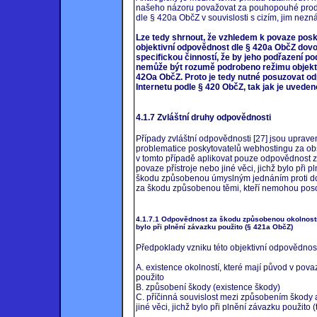
našeho názoru považovat za pouhopouhé prodejc
dle § 420a ObčZ v souvislosti s cizím, jim ne
Lze tedy shrnout, že vzhledem k povaze posk
objektivní odpovědnost dle § 420a ObčZ dovod
specifickou činností, že by jeho podřazení po
nemůže být rozumě podrobeno režimu objekti
42Oa ObčZ. Proto je tedy nutné posuzovat o
Internetu podle § 420 ObčZ, tak jak je uveden
4.1.7 Zvláštní druhy odpovědnosti
Případy zvláštní odpovědnosti [27] jsou upra
problematice poskytovatelů webhostingu za obs
v tomto případě aplikovat pouze odpovědnost 
povaze přístroje nebo jiné věci, jichž bylo při
škodu způsobenou úmyslným jednáním proti d
za škodu způsobenou těmi, kteří nemohou poso
4.1.7.1 Odpovědnost za škodu způsobenou okolnostmi,
bylo při plnění závazku použito (§ 421a ObčZ)
Předpoklady vzniku této objektivní odpovědnost
A. existence okolností, které mají původ v povaz
použito
B. způsobení škody (existence škody)
C. příčinná souvislost mezi způsobením škody a
jiné věci, jichž bylo při plnění závazku použito 