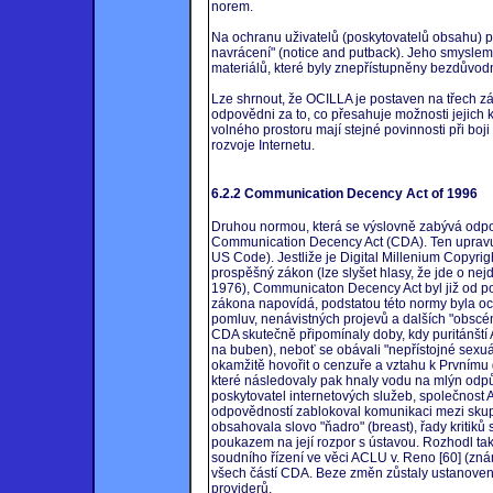
norem.
Na ochranu uživatelů (poskytovatelů obsahu) 
navrácení" (notice and putback). Jeho smyslem
materiálů, které byly znepřístupněny bezdůvod
Lze shrnout, že OCILLA je postaven na třech zá
odpovědni za to, co přesahuje možnosti jejich 
volného prostoru mají stejné povinnosti při boji 
rozvoje Internetu.
6.2.2 Communication Decency Act of 1996
Druhou normou, která se výslovně zabývá odpov
Communication Decency Act (CDA). Ten upravuj
US Code). Jestliže je Digital Millenium Copyri
prospěšný zákon (lze slyšet hlasy, že jde o nej
1976), Communicaton Decency Act byl již od po
zákona napovídá, podstatou této normy byla och
pomluv, nenávistných projevů a dalších "obscé
CDA skutečně připomínaly doby, kdy puritánští 
na buben), neboť se obávali "nepřístojné sexu
okamžitě hovořit o cenzuře a vztahu k Prvnímu
které následovaly pak hnaly vodu na mlýn odpů
poskytovatel internetových služeb, společnost 
odpovědností zablokoval komunikaci mezi skupin
obsahovala slovo "ňadro" (breast), řady kritiků
poukazem na její rozpor s ústavou. Rozhodl t
soudního řízení ve věci ACLU v. Reno [60] (zn
všech částí CDA. Beze změn zůstaly ustanoven
providerů.