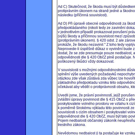
Ad C) Skutečnost, že škoda musí být důsledkem
protiprávním úkonem na straně jedné a škodnou 
následku (příčinná souvislost).
Ad D) Při úpravě obecné odpovědnosti za škodu 
předpokládaného (nikoli tedy ze zavinění dok
v jednotlivém případě prokazovat porušení právn
(výši) škody a příčinnou souvislost mezí způs
(protiprávním úkonem). § 420 odst. 2 ale zárove
prokáže, že škodu nezavinil." Z toho tedy vypl
Neprovede-li úspěšně důkaz o vyvinění bude za
dodat, že se zde presumuje pouze nedbalost, a
odpovědnosti dle § 420 ObčZ plně postačuje. N
poškozený škůdci vždy dokazovat.
V souvislosti s možnými odpovědnostními důsled
splnění výše uvedených požadavků nepochybn
otázkou zde však zůstává zda vůbec lze hovořit
základního předpokladu vzniku této odpovědnost
očekávat aby věděl o protiprávnosti obsahu, kte
Uvedli jsme, že právní povinností, jejíž poruš
zvláštní úpravy povinnost dle § 415 ObčZ o pře
poskytovatele volného prostoru ve vztahu k ci
k poměrně širokému výkladu této povinnosti ze
souvislosti s cizím obsahem i poskytovatel vol
odpovědnost dle § 420 ObčZ, musí být tato pov
Pojem nedbalosti občanský zákoník neupřesňuj
trestního zákona.
Nevědomou nedbalost (i ta postačuje ke vzniku