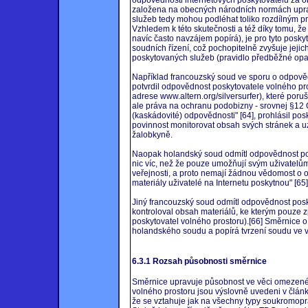
odpovědnosti internetových poskytovatelů za ob
založena na obecných národních normách uprav
služeb tedy mohou podléhat toliko rozdílným pr
Vzhledem k této skutečnosti a též díky tomu, že
navíc často navzájem popírá), je pro tyto posk
soudních řízení, což pochopitelně zvyšuje jejich 
poskytovaných služeb (pravidlo předběžné opat
Například francouzský soud ve sporu o odpovědn
potvrdil odpovědnost poskytovatele volného pro
adrese www.altern.org/silversurfer), které por
ale práva na ochranu podobizny - srovnej §12 
(kaskádovité) odpovědnosti" [64], prohlásil pos
povinnost monitorovat obsah svých stránek a 
žalobkyně.
Naopak holandský soud odmítl odpovědnost posk
nic víc, než že pouze umožňují svým uživatelům 
veřejnosti, a proto nemají žádnou vědomost o o
materiály uživatelé na Internetu poskytnou" [65]
Jiný francouzský soud odmítl odpovědnost posky
kontroloval obsah materiálů, ke kterým pouze zp
poskytovatel volného prostoru).[66] Směrnice 
holandského soudu a popírá tvrzení soudu ve v
6.3.1 Rozsah působnosti směrnice
Směrnice upravuje působnost ve věci omezené 
volného prostoru jsou výslovně uvedeni v článk
že se vztahuje jak na všechny typy soukromoprá