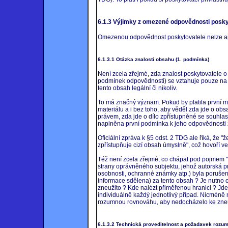
6.1.3 Výjimky z omezené odpovědnosti posky
Omezenou odpovědnost poskytovatele nelze apl
6.1.3.1 Otázka znalosti obsahu (1. podmínka)
Není zcela zřejmé, zda znalost poskytovatele o 
podmínek odpovědnosti) se vztahuje pouze na 
tento obsah legální či nikoliv.
To má značný význam. Pokud by platila první mo
materiálu a i bez toho, aby věděl zda jde o obsa
právem, zda jde o dílo zpřístupněné se souhl
naplněna první podmínka k jeho odpovědnosti za
Oficiální zpráva k §5 odst. 2 TDG ale říká, že
zpřístupňuje cizí obsah úmyslně", což hovoří v
Též není zcela zřejmé, co chápat pod pojmem "
strany oprávněného subjektu, jehož autorská p
osobnosti, ochranné známky atp.) byla porušen
informace sdělena) za tento obsah ? Je nutno 
zneužito ? Kde nalézt přiměřenou hranici ? Jde
individuálně každý jednotlivý případ. Nicméně n
rozumnou rovnováhu, aby nedocházelo ke zneuž
6.1.3.2 Technická proveditelnost a požadavek rozu