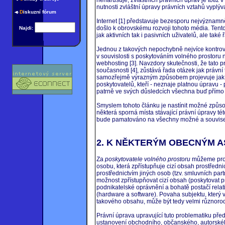
nutnosti zvláštní úpravy právních vztahů vyplýva
D
iskuzní fórum
Internet [1] představuje bezesporu nejvýznamn
došlo k obrovskému rozvoji tohoto média. Tento 
Najdi:
jak aktivních tak i pasivních uživatelů, ale tak
Jednou z takových nepochybně nejvíce kontrove
v souvislosti s poskytováním volného prostoru n
webhosting [3]. Navzdory skutečnosti, že tato 
současnosti [4], zůstává řada otázek jak právní 
samozřejmě výrazným způsobem projevuje jak v n
poskytovatelů, kteří - neznaje platnou úpravu -
patrně ve svých důsledcích všechna buď přímo 
Smyslem tohoto článku je nastínit možné způso
některá sporná místa stávající právní úpravy té
bude pamatováno na všechny možné a souvisejí
2. K NĚKTERÝM OBECNÝM 
Za
poskytovatele volného prostoru
můžeme pro ú
osobu, která zpřístupňuje cizí obsah prostředni
prostřednictvím jiných osob (tzv. smluvních pa
možnost zpřístupňovat cizí obsah (poskytovat p
podnikatelské oprávnění a bohatě postačí relat
(hardware a software). Povaha subjektu, který 
takového obsahu, může být tedy velmi různoro
Právní úprava upravující tuto problematiku před
ustanovení obchodního, občanského, autorského