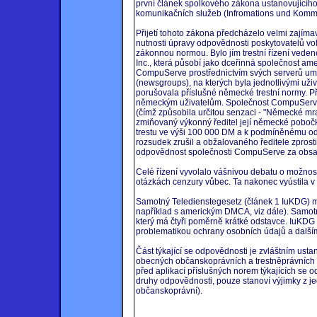
první článek spolkového zákona ustanovujícíh
komunikačních služeb (Infromations und Kommu
Přijetí tohoto zákona předcházelo velmi zajímav
nutnosti úpravy odpovědnosti poskytovatelů vol
zákonnou normou. Bylo jím trestní řízení vede
Inc., která působí jako dceřinná společnost am
CompuServe prostřednictvím svých serverů umo
(newsgroups), na kterých byla jednotlivými uživ
porušovala příslušné německé trestní normy. P
německým uživatelům. Společnost CompuServ p
(čímž způsobila určitou senzaci - "Německé mra
zmiňovaný výkonný ředitel její německé poboč
trestu ve výši 100 000 DM a k podmíněnému od
rozsudek zrušil a obžalovaného ředitele zprosti
odpovědnost společnosti CompuServe za obsah 
Celé řízení vyvolalo vášnivou debatu o možnos
otázkách cenzury vůbec. Ta nakonec vyústila v
Samotný Teledienstegesetz (článek 1 IuKDG) má
například s americkým DMCA, viz dále). Samo
který má čtyři poměrně krátké odstavce. IuKDG
problematikou ochrany osobních údajů a dalším
Část týkající se odpovědnosti je zvláštním usta
obecných občanskoprávních a trestněprávních nor
před aplikací příslušných norem týkajících se
druhy odpovědnosti, pouze stanoví výjimky z je
občanskoprávní).