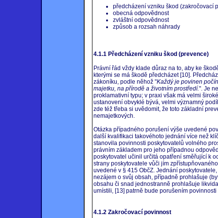
předcházení vzniku škod (zakročovací p
obecná odpovědnost
zvláštní odpovědnost
způsob a rozsah náhrady
4.1.1 Předcházení vzniku škod (prevence)
Právní řád vždy klade důraz na to, aby ke škodě
kterými se má škodě předcházet [10]. Předchá
zákoníku, podle něhož "
Každý je povinen počín
majetku, na přírodě a životním prostředí.
". Je n
proklamativní typu; v praxi však má velmi širo
ustanovení obvyklé bývá, velmi významný podíl 
zde též třeba si uvědomit, že toto základní pre
nemajetkových.
Otázka případného porušení výše uvedené povin
další kvalifikaci takovéhoto jednání více než kl
stanovila povinnosti poskytovatelů volného pro
právním základem pro jeho případnou odpovědn
poskytovatel učinil určitá opatření směřující k 
strany poskytovatele vůči jím zpřístupňovanéh
uvedené v § 415 ObčZ. Jednání poskytovatele, k
nezájem o svůj obsah, případně prohlašuje (byť
obsahu či snad jednostranně prohlašuje likvida
umístili, [13] patrně bude porušením povinnost
4.1.2 Zakročovací povinnost