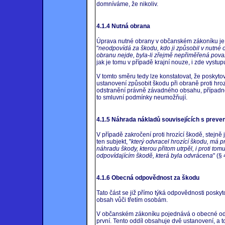
domníváme, že nikoliv.
4.1.4 Nutná obrana
Úprava nutné obrany v občanském zákoníku je 
"
neodpovídá za škodu, kdo ji způsobil v nutné 
obranu nejde, byla-li zřejmě nepřiměřená pova
jak je tomu v případě krajní nouze, i zde vystu
V tomto směru tedy lze konstatovat, že poskyto
ustanovení způsobit škodu při obraně proti hroz
odstranění právně závadného obsahu, případně k
to smluvní podmínky neumožňují.
4.1.5 Náhrada nákladů souvisejících s preve
V případě zakročení proti hrozící škodě, stejně
ten subjekt, "
který odvracel hrozící škodu, má
náhradu škody, kterou přitom utrpěl, i proti tom
odpovídajícím škodě, která byla odvrácena
" (§
4.1.6 Obecná odpovědnost za škodu
Tato část se již přímo týká odpovědnosti posky
obsah vůči třetím osobám.
V občanském zákoníku pojednává o obecné odpo
první. Tento oddíl obsahuje dvě ustanovení, a