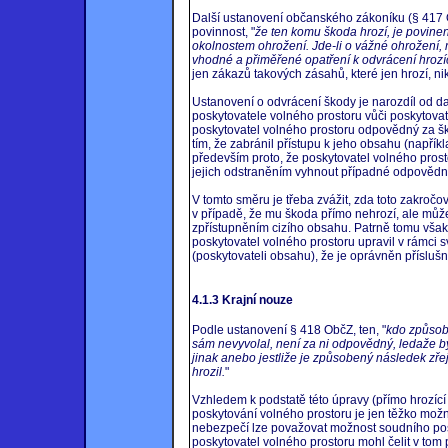
Další ustanovení občanského zákoníku (§ 417 O
povinnost, "
že ten komu škoda hrozí, je povine
okolnostem ohrožení. Jde-li o vážné ohrožení,
vhodné a přiměřené opatření k odvrácení hrozíc
jen zákazů takových zásahů, které jen hrozí, niko
Ustanovení o odvrácení škody je narozdíl od d
poskytovatele volného prostoru vůči poskytovat
poskytovatel volného prostoru odpovědný za ško
tím, že zabránil přístupu k jeho obsahu (napřík
především proto, že poskytovatel volného pros
jejich odstraněním vyhnout případné odpovědnost
V tomto směru je třeba zvážit, zda toto zakročo
v případě, že mu škoda přímo nehrozí, ale mů
zpřístupněním cizího obsahu. Patrně tomu však 
poskytovatel volného prostoru upravil v rámci 
(poskytovateli obsahu), že je oprávněn přísluš
4.1.3 Krajní nouze
Podle ustanovení § 418 ObčZ, ten, "
kdo způsobi
sám nevyvolal, není za ni odpovědný, ledaže b
jinak anebo jestliže je způsobený následek zře
hrozil.
"
Vzhledem k podstatě této úpravy (přímo hrozící 
poskytování volného prostoru je jen těžko možn
nebezpečí lze považovat možnost soudního pos
poskytovatel volného prostoru mohl čelit v tom 