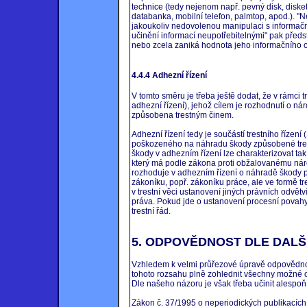
technice (tedy nejenom např. pevný disk, disketa
databanka, mobilní telefon, palmtop, apod.). "N
jakoukoliv nedovolenou manipulaci s informač
učinění informací neupotřebitelnými" pak předs
nebo zcela zaniká hodnota jeho informačního 
4.4.4 Adhezní řízení
V tomto směru je třeba ještě dodat, že v rámci tr
adhezní řízení), jehož cílem je rozhodnutí o n
způsobena trestným činem.
Adhezní řízení tedy je součástí trestního řízení
poškozeného na náhradu škody způsobené tre
škody v adhezním řízení lze charakterizovat ta
který má podle zákona proti obžalovanému nár
rozhoduje v adhezním řízení o náhradě škody 
zákoníku, popř. zákoníku práce, ale ve formě tre
v trestní věci ustanovení jiných právních odvě
práva. Pokud jde o ustanovení procesní povahy, 
trestní řád.
5. ODPOVĚDNOST DLE DALŠ
Vzhledem k velmi průřezové úpravě odpovědnos
tohoto rozsahu plně zohlednit všechny možné 
Dle našeho názoru je však třeba učinit alespoň
Zákon č. 37/1995 o neperiodických publikacích;