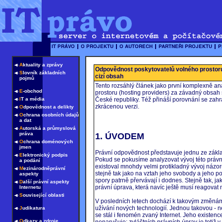
A
ktuality a zprávy
Odpovědnost poskytovatelů volného prostoru
S
lovník základních
cizí obsah
pojmů
Tento rozsáhlý článek jako první komplexně a
E
-obchod
prostoru (hosting providers) za závadný obsah
I
T a média
České republiky. Též přináší porovnání se za
zkrácenou verzi.
O
dpovědnost a delikty
O
chrana osobních údajů
a dat
A
utorská a průmyslová
práva
1. ÚVODEM
O
chrana doménových
jmen
Právní odpovědnost představuje jednu ze základ
E
lektronický podpis
Pokud se pokusíme analyzovat vývoj této právn
a podání
existoval mnohdy velmi protikladný vývoj názo
M
ezinárodněprávní
stejně tak jako na vztah jeho svobody a jeho pov
aspekty
spory patrně přervávají i dodnes. Stejně tak, ja
D
alší právní aspekty
právní úprava, která navíc ještě musí reagova
Internetu
S
ouvisející oblasti
V posledních letech dochází k takovým změnám s
užívání nových technologií. Jednou takovou - n
J
udikatura
se stál i fenomén zvaný Internet. Jeho existenc
O
dkazy a zdroje
nenarušuje; zvláštních právních úprav je totiž 