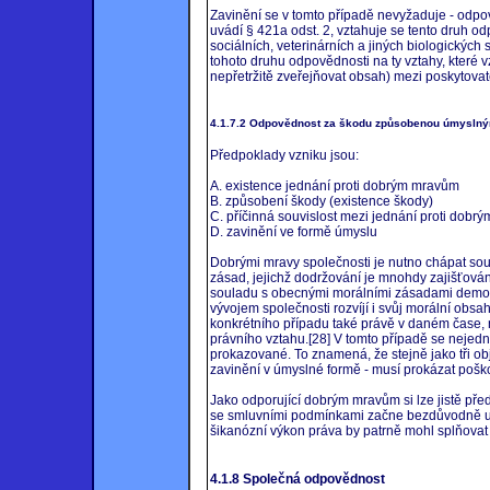
Zavinění se v tomto případě nevyžaduje - odpov
uvádí § 421a odst. 2, vztahuje se tento druh o
sociálních, veterinárních a jiných biologických
tohoto druhu odpovědnosti na ty vztahy, které v
nepřetržitě zveřejňovat obsah) mezi poskytova
4.1.7.2 Odpovědnost za škodu způsobenou úmyslný
Předpoklady vzniku jsou:
A. existence jednání proti dobrým mravům
B. způsobení škody (existence škody)
C. příčinná souvislost mezi jednání proti dobr
D. zavinění ve formě úmyslu
Dobrými mravy společnosti je nutno chápat s
zásad, jejichž dodržování je mnohdy zajišťován
souladu s obecnými morálními zásadami demokra
vývojem společnosti rozvíjí i svůj morální obsa
konkrétního případu také právě v daném čase,
právního vztahu.[28] V tomto případě se nejed
prokazované. To znamená, že stejně jako tři obj
zavinění v úmyslné formě - musí prokázat pošk
Jako odporující dobrým mravům si lze jistě před
se smluvními podmínkami začne bezdůvodně uza
šikanózní výkon práva by patrně mohl splňovat 
4.1.8 Společná odpovědnost