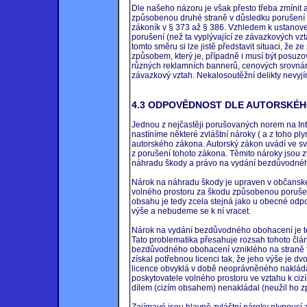
Dle našeho názoru je však přesto třeba zmínit
způsobenou druhé straně v důsledku porušení
zákoník v § 373 až § 386. Vzhledem k ustanove
porušení (než ta vyplývající ze závazkových v
tomto směru si lze jistě představit situaci, že 
způsobem, který je, případně i musí být posuzo
různých reklamních bannerů, cenových srovnání
závazkový vztah. Nekalosoutěžní delikty nevyjí
4.3 ODPOVĚDNOST DLE AUTORSKÉH
Jednou z nejčastěji porušovaných norem na Inte
nastíníme některé zvláštní nároky ( a z toho pl
autorského zákona. Autorský zákon uvádí ve své
z porušení tohoto zákona. Těmito nároky jsou zv
náhradu škody a právo na vydání bezdůvodného
Nárok na náhradu škody je upraven v občansk
volného prostoru za škodu způsobenou porušen
obsahu je tedy zcela stejná jako u obecné odp
výše a nebudeme se k ní vracet.
Nárok na vydání bezdůvodného obohacení je t
Tato problematika přesahuje rozsah tohoto člá
bezdůvodného obohacení vzniklého na straně t
získal potřebnou licenci tak, že jeho výše je d
licence obvyklá v době neoprávněného nakládá
poskytovatele volného prostoru ve vztahu k ciz
dílem (cizím obsahem) nenakládal (neužil ho
Zajímavé jsou hlavně zvláštní nároky plynoucí 