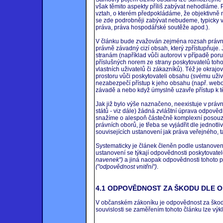
však těmito aspekty příliš zabývat nehodláme. 
vztah, o kterém předpokládáme, že objektivně n
se zde podrobněji zabývat nebudeme, typicky 
práva, práva hospodářské soutěže apod.).
V článku bude zvažován zejména rozsah právní
právně závadný cizí obsah, který zpřístupňuje. 
stranám (například vůči autorovi v případě por
příslušných norem ze strany poskytovatelů toh
vlastních uživatelů či zákazníků). Též je okra
prostoru vůči poskytovateli obsahu (svému uživ
nezabezpečí přístup k jeho obsahu (např. webo
závadě a nebo když úmyslně uzavře přístup k 
Jak již bylo výše naznačeno, neexistuje v práv
států - viz dále) žádná zvláštní úprava odpověd
snažíme o alespoň částečně komplexní posouzen
právních oborů, je třeba se vyjádřit dle jednotl
souvisejících ustanovení jak práva veřejného, 
Systematicky je článek členěn podle ustanoven
ustanovení se týkají odpovědnosti poskytovate
navenek")
a jiná naopak odpovědnosti tohoto p
("odpovědnost vnitřní")
.
4.1 ODPOVĚDNOST ZA ŠKODU DLE 
V občanském zákoníku je odpovědnost za škodu
souvislosti se zaměřením tohoto článku lze výkl