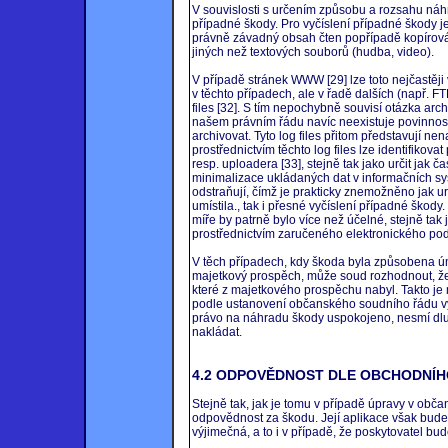
V souvislosti s určením způsobu a rozsahu náhr
případné škody. Pro vyčíslení případné škody je
právně závadný obsah čten popřípadě kopírová
jiných než textových souborů (hudba, video).
V případě stránek WWW [29] lze toto nejčastěji
v těchto případech, ale v řadě dalších (např. FTP
files [32]. S tím nepochybně souvisí otázka arch
našem právním řádu navíc neexistuje povinnost 
archivovat. Tyto log files přitom představují ne
prostřednictvím těchto log files lze identifikov
resp. uploadera [33], stejně tak jako určit jak 
minimalizace ukládaných dat v informačních sys
odstraňují, čímž je prakticky znemožněno jak u
umístila., tak i přesné vyčíslení případné škody
míře by patrně bylo více než účelné, stejně tak ja
prostřednictvím zaručeného elektronického pod
V těch případech, kdy škoda byla způsobena ú
majetkový prospěch, může soud rozhodnout, že
které z majetkového prospěchu nabyl. Takto je m
podle ustanovení občanského soudního řádu vý
právo na náhradu škody uspokojeno, nesmí dlu
nakládat.
4.2 ODPOVĚDNOST DLE OBCHODNÍHO
Stejně tak, jak je tomu v případě úpravy v ob
odpovědnost za škodu. Její aplikace však bud
výjimečná, a to i v případě, že poskytovatel bud