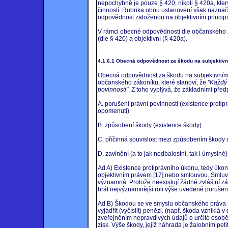
nepochybně je pouze § 420, nikoli § 420a, kt
činností. Rubrika obou ustanovení však nazna
odpovědnost založenou na objektivním princip
V rámci obecné odpovědnosti dle občanského zá
(dle § 420) a objektivní (§ 420a).
4.1.6.1 Obecná odpovědnost za škodu na subjektiv
Obecná odpovědnost za škodu na subjektivním p
občanského zákoníku, které stanoví, že
"Každý 
povinnosti"
. Z toho vyplývá, že základními před
A. porušení právní povinnosti (existence prot
opomenutí)
B. způsobení škody (existence škody)
C. příčinná souvislost mezi způsobením škody a
D. zavinění (a to jak nedbalostní, tak i úmyslné)
Ad A) Existence protiprávního úkonu, tedy úkonu
objektivním právem [17] nebo smlouvou. Smluv
významná. Protože neexistují žádné zvláštní z
hrát nejvýznamnější roli výše uvedené porušen
Ad B) Škodou se ve smyslu občanského práva ro
vyjádřit (vyčíslit) penězi. (např. škoda vznikl
zveřejněním nepravdivých údajů o určité osobě)
zisk. Výše škody, jejíž náhrada je žalobním pe