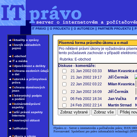
A
ktuality a zprávy
Písemná forma právního úkonu a e-mail
S
lovník základních
pojmů
Pro některé právní úkony je vyžadována písemn
tento požadavek zachován v případě elektronic
E
-obchod
Rubrika: E-obchod
I
T a média
Diskuse - komentáře:
O
dpovědnost a delikty
21 Jan 2002 03:33
Milan Kvasnica
O
chrana osobních údajů
a dat
21 Jan 2002 19:17
Jiří Čermák
A
utorská a průmyslová
práva
22 Jan 2002 03:22
Milan Kvasnica
O
chrana doménových
jmen
22 Jan 2002 16:09
Jiří Čermák
E
lektronický podpis
06 Feb 2002 18:34
Jan Vučka
P
a podání
M
ezinárodněprávní
24 Feb 2002 22:14
Martin Strnad
N
aspekty
D
alší právní aspekty
Internetu
S
ouvisející oblasti
ITprávo.cz - Server o internetovém a počítačovém právu; ISSN:180
J
udikatura
Provozovatel: Společnost pro právo informačních technologií (SPIT
O
dkazy a zdroje