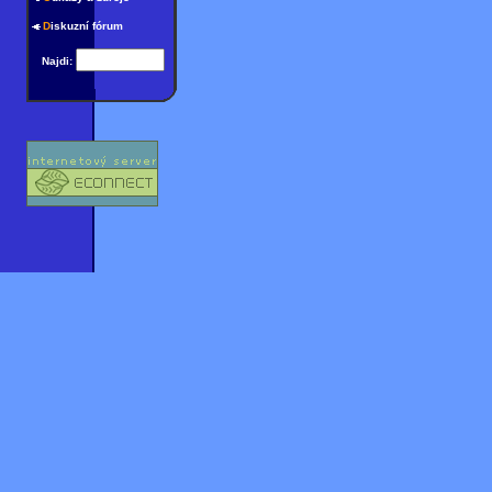
D
iskuzní fórum
Najdi: