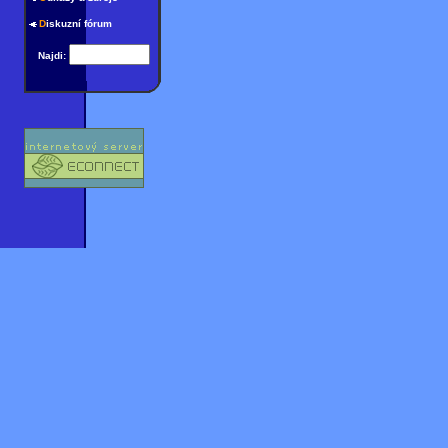
D
iskuzní fórum
Najdi: