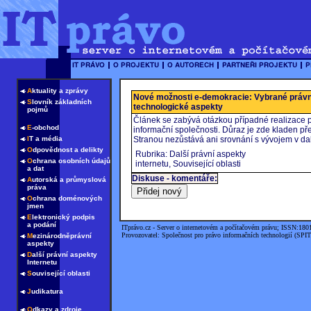
A
ktuality a zprávy
Nové možnosti e-demokracie: Vybrané právn
S
lovník základních
technologické aspekty
pojmů
Článek se zabývá otázkou případné realizace 
E
-obchod
informační společnosti. Důraz je zde kladen pře
I
T a média
Stranou nezůstává ani srovnání s vývojem v da
O
dpovědnost a delikty
Rubrika: Další právní aspekty
O
chrana osobních údajů
internetu, Související oblasti
a dat
Diskuse - komentáře:
A
utorská a průmyslová
práva
O
chrana doménových
jmen
E
lektronický podpis
a podání
ITprávo.cz - Server o internetovém a počítačovém právu; ISSN:180
Provozovatel: Společnost pro právo informačních technologií (SPIT
M
ezinárodněprávní
aspekty
D
alší právní aspekty
Internetu
S
ouvisející oblasti
J
udikatura
O
dkazy a zdroje