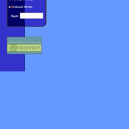
D
iskuzní fórum
Najdi: