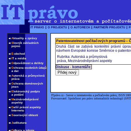
A
ktuality a zprávy
Patentovatelnost počítačových programů – 
S
lovník základních
pojmů
Druhá část se zabývá konkrétní právní úpr
návrhem Evropské komise Směrnice o patentova
E
-obchod
Rubrika: Autorská a průmyslová
I
T a média
práva, Mezinárodněprávní aspekty
O
dpovědnost a delikty
Diskuse - komentáře:
O
chrana osobních údajů
a dat
A
utorská a průmyslová
práva
O
chrana doménových
jmen
E
lektronický podpis
a podání
ITprávo.cz - Server o internetovém a počítačovém právu; ISSN:180
Provozovatel: Společnost pro právo informačních technologií (SPIT
M
ezinárodněprávní
aspekty
D
alší právní aspekty
Internetu
S
ouvisející oblasti
J
udikatura
O
dkazy a zdroje