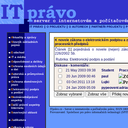
A
ktuality a zprávy
K novele zákona o elektronickém podpisu a 
S
lovník základních
procesních předpisů
pojmů
Článek
[1]
pojednává o novele (nejen) zák
E
-obchod
226/2002 Sb.
I
T a média
Rubrika: Elektronický podpis a podání
O
dpovědnost a delikty
Diskuse - komentáře:
O
chrana osobních údajů
a dat
21 May 2003 09:38
Student
Prac
A
utorská a průmyslová
Z
20 Jun 2009 00:46
paul
práva
Pr
O
chrana doménových
03 Oct 2011 13:18
Lujki
jmen
24 Jan 2009 05:09
pypeovent
adria
E
lektronický podpis
a podání
M
ezinárodněprávní
aspekty
D
alší právní aspekty
Internetu
ITprávo.cz - Server o internetovém a počítačovém právu; ISSN:180
Provozovatel: Společnost pro právo informačních technologií (SPIT
S
ouvisející oblasti
J
udikatura
O
dkazy a zdroje