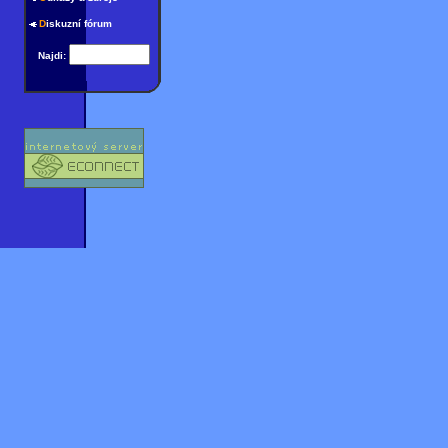
D
iskuzní fórum
Najdi: