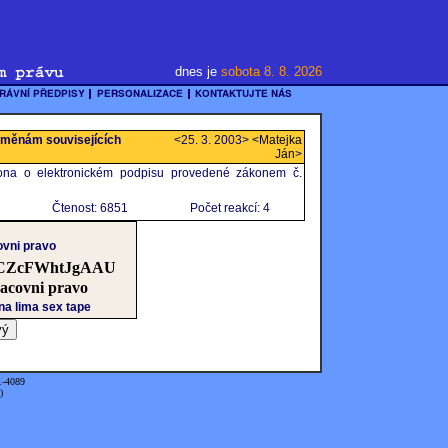
dnes je
sobota 8. 8. 2026
změnám souvisejících
<25. 3. 2003> <
Matejka
Ján
>
ona o elektronickém podpisu provedené zákonem č.
Čtenost: 6851
Počet reakcí: 4
ovni pravo
CZcFWhtJgAAU
acovni pravo
na lima sex tape
1-4089
)