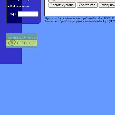
D
iskuzní fórum
Najdi:
ITprávo.cz - Server o internetovém a počítačovém právu; ISSN:180
Provozovatel: Společnost pro právo informačních technologií (SPIT