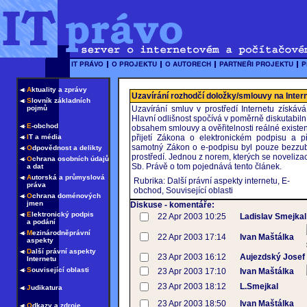
A
ktuality a zprávy
Uzavírání rozhodčí doložky/smlouvy na Inter
S
lovník základních
pojmů
Uzavírání smluv v prostředí Internetu získáv
Hlavní odlišnost spočívá v poměrně diskutabilní
E
-obchod
obsahem smlouvy a ověřitelnosti reálné existe
I
T a média
přijetí Zákona o elektronickém podpisu a 
samotný Zákon o e-podpisu byl pouze bezzu
O
dpovědnost a delikty
prostředí. Jednou z norem, kterých se noveliza
O
chrana osobních údajů
Sb. Právě o tom pojednává tento článek.
a dat
A
utorská a průmyslová
Rubrika: Další právní aspekty internetu, E-
práva
obchod, Související oblasti
O
chrana doménových
jmen
Diskuse - komentáře:
E
lektronický podpis
22 Apr 2003 10:25
Ladislav Smejkal
a podání
M
ezinárodněprávní
22 Apr 2003 17:14
Ivan Maštálka
aspekty
D
alší právní aspekty
23 Apr 2003 16:12
Aujezdský Josef
Internetu
S
ouvisející oblasti
23 Apr 2003 17:10
Ivan Maštálka
23 Apr 2003 18:12
L.Smejkal
J
udikatura
23 Apr 2003 18:50
Ivan Maštálka
O
dkazy a zdroje