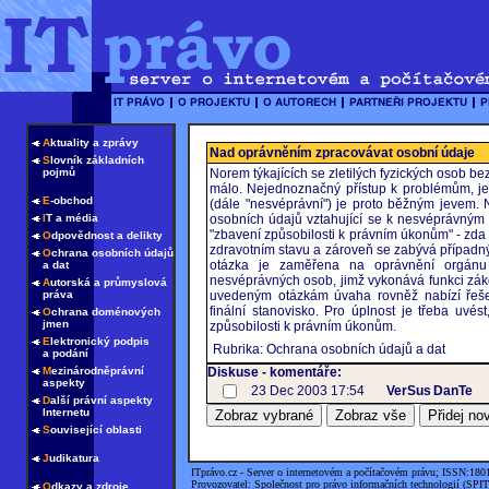
A
ktuality a zprávy
Nad oprávněním zpracovávat osobní údaje
S
lovník základních
pojmů
Norem týkajících se zletilých fyzických osob b
málo. Nejednoznačný přístup k problémům, je
E
-obchod
(dále "nesvéprávní") je proto běžným jevem. 
I
T a média
osobních údajů vztahující se k nesvéprávným
"zbavení způsobilosti k právním úkonům" - zda jd
O
dpovědnost a delikty
zdravotním stavu a zároveň se zabývá případn
O
chrana osobních údajů
otázka je zaměřena na oprávnění orgánu 
a dat
nesvéprávných osob, jimž vykonává funkci záko
A
utorská a průmyslová
práva
uvedeným otázkám úvaha rovněž nabízí řešen
finální stanovisko. Pro úplnost je třeba uv
O
chrana doménových
jmen
způsobilosti k právním úkonům.
E
lektronický podpis
Rubrika: Ochrana osobních údajů a dat
a podání
M
ezinárodněprávní
Diskuse - komentáře:
aspekty
23 Dec 2003 17:54
VerSus
DanTe
D
alší právní aspekty
Internetu
S
ouvisející oblasti
J
udikatura
ITprávo.cz - Server o internetovém a počítačovém právu; ISSN:180
Provozovatel: Společnost pro právo informačních technologií (SPIT
O
dkazy a zdroje