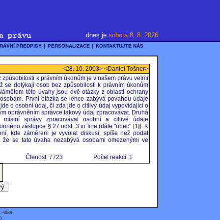
dnes je
sobota 8. 8. 2026
<28. 10. 2003> <Daniel Tošner>
ez způsobilosti k právním úkonům je v našem právu velmi
ž se dotýkají osob bez způsobilosti k právním úkonům
Námětem této úvahy jsou dvě otázky z oblasti ochrany
 osobám. První otázka se lehce zabývá povahou údaje
e o osobní údaj, či zda jde o citlivý údaj vypovídající o
ým oprávněním správce takový údaj zpracovávat. Druhá
místní správy zpracovávat osobní a citlivé údaje
nného zástupce § 27 odst. 3 in fine (dále "obec"
[1]
). K
í, kde záměrem je vyvolat diskusi, spíše než podat
ést, že se tato úvaha nezabývá osobami omezenými ve
Čtenost: 7723
Počet reakcí: 1
1-4089
)