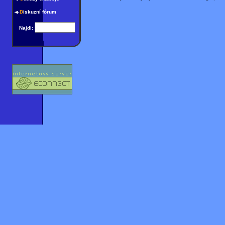
D
iskuzní fórum
Najdi: