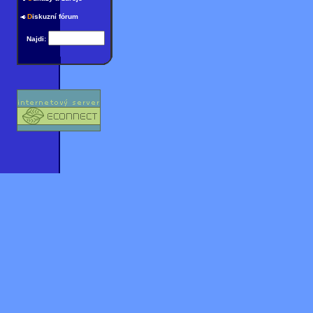
D
iskuzní fórum
Najdi: