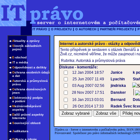
A
ktuality a zprávy
Internet a autorské právo - otázky a odpověd
S
lovník základních
pojmů
Tento příspěvek je sestaven s otázek čtenářů a
Živě.cz, nicméně věříme, že může zaujmout i na
E
-obchod
Rubrika: Autorská a průmyslová práva
I
T a média
Diskuse - komentáře:
O
dpovědnost a delikty
12 Jan 2004 18:57
Janice
k p
O
chrana osobních údajů
a dat
25 Jun 2007 11:49
Lyachin
Sta
A
utorská a průmyslová
práva
S
03 Aug 2007 02:56
jindriska
O
chrana doménových
28 Nov 2007 17:51
Dansker
jmen
E
lektronický podpis
16 Jan 2013 03:01
Bernard
Dot
a podání
26 Oct 2014 17:33
Radek Švec
lic
M
ezinárodněprávní
aspekty
D
alší právní aspekty
Internetu
S
ouvisející oblasti
ITprávo.cz - Server o internetovém a počítačovém právu; ISSN:180
J
udikatura
Provozovatel: Společnost pro právo informačních technologií (SPIT
O
dkazy a zdroje