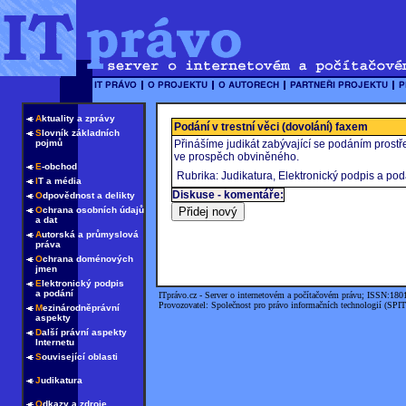
A
ktuality a zprávy
Podání v trestní věci (dovolání) faxem
S
lovník základních
pojmů
Přinášíme judikát zabývající se podáním prostře
ve prospěch obviněného.
E
-obchod
Rubrika: Judikatura, Elektronický podpis a pod
I
T a média
Diskuse - komentáře:
O
dpovědnost a delikty
O
chrana osobních údajů
a dat
A
utorská a průmyslová
práva
O
chrana doménových
jmen
E
lektronický podpis
a podání
ITprávo.cz - Server o internetovém a počítačovém právu; ISSN:180
Provozovatel: Společnost pro právo informačních technologií (SPIT
M
ezinárodněprávní
aspekty
D
alší právní aspekty
Internetu
S
ouvisející oblasti
J
udikatura
O
dkazy a zdroje