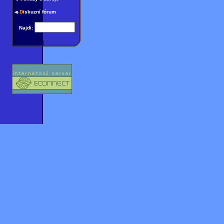
D
iskuzní fórum
Najdi: