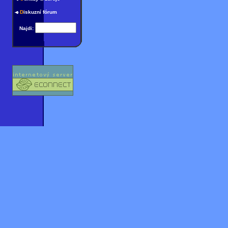
D
iskuzní fórum
Najdi: