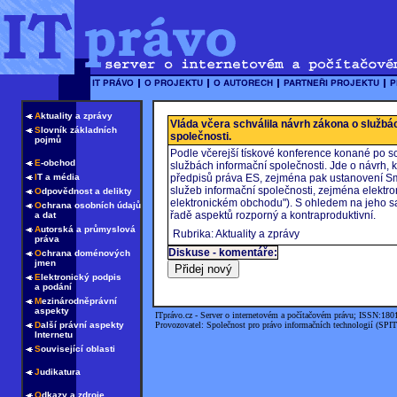
A
ktuality a zprávy
Vláda včera schválila návrh zákona o službá
S
lovník základních
společnosti.
pojmů
Podle včerejší tískové konference konané po s
E
-obchod
službách informační společnosti. Jde o návrh, 
I
T a média
předpisů práva ES, zejména pak ustanovení Sm
služeb informační společnosti, zejména elektro
O
dpovědnost a delikty
elektronickém obchodu"). S ohledem na jeho s
O
chrana osobních údajů
řadě aspektů rozporný a kontraproduktivní.
a dat
A
utorská a průmyslová
Rubrika: Aktuality a zprávy
práva
Diskuse - komentáře:
O
chrana doménových
jmen
E
lektronický podpis
a podání
M
ezinárodněprávní
aspekty
ITprávo.cz - Server o internetovém a počítačovém právu; ISSN:180
D
alší právní aspekty
Provozovatel: Společnost pro právo informačních technologií (SPIT
Internetu
S
ouvisející oblasti
J
udikatura
O
dkazy a zdroje