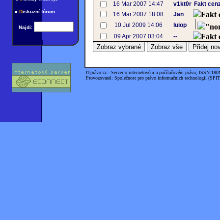
16 Mar 2007 14:47
v1kt0r
Fakt cen
D
iskuzní fórum
Fakt 
16 Mar 2007 18:08
Jan
10 Jul 2009 14:06
luiop
"no
Najdi:
Fakt 
09 Apr 2007 03:04
--
ITprávo.cz - Server o internetovém a počítačovém právu; ISSN:180
Provozovatel: Společnost pro právo informačních technologií (SPIT