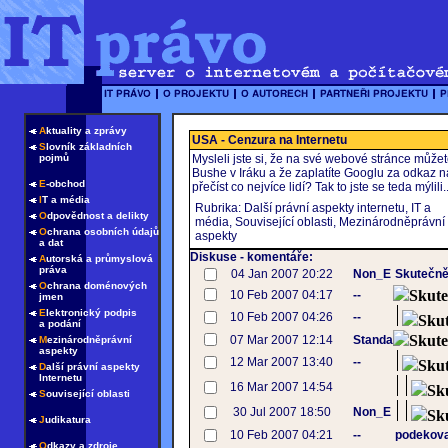
A
ktuality a zprávy
USA - Cenzura na Internetu
S
lovník základních
pojmů
Mysleli jste si, že na své webové stránce může
Bushe v Iráku a že zaplatíte Googlu za odkaz 
E
-obchod
přečíst co nejvíce lidí? Tak to jste se teda mýlili..
I
T a média
Rubrika: Další právní aspekty internetu, IT a
O
dpovědnost a delikty
média, Související oblasti, Mezinárodněprávní
O
chrana osobních údajů
aspekty
a dat
Diskuse - komentáře:
A
utorská a průmyslová
práva
04 Jan 2007 20:22
Non_E
Skutečně
O
chrana doménových
Skute
10 Feb 2007 04:17
--
jmen
E
lektronický podpis
10 Feb 2007 04:26
--
Sku
a podání
Skute
07 Mar 2007 12:14
Standa
M
ezinárodněprávní
aspekty
12 Mar 2007 13:40
--
Sku
D
alší právní aspekty
Internetu
16 Mar 2007 14:54
Sk
S
ouvisející oblasti
30 Jul 2007 18:50
Non_E
Sk
J
udikatura
10 Feb 2007 04:21
--
podekova
O
dkazy a zdroje