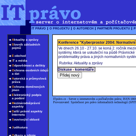
A
ktuality a zprávy
Konference "Kyberprostor 2004: Normativn
S
lovník základních
pojmů
Ve dnech 26.10 - 27.10. se koná 2. ročník mez
systémy, která se uskuteční na půdě Právnické 
E
-obchod
problematiky práva a jiných normativních systém
I
T a média
Rubrika: Aktuality a zprávy
O
dpovědnost a delikty
Diskuse - komentáře:
O
chrana osobních údajů
a dat
A
utorská a průmyslová
práva
O
chrana doménových
jmen
E
lektronický podpis
a podání
ITprávo.cz - Server o internetovém a počítačovém právu; ISSN:180
Provozovatel: Společnost pro právo informačních technologií (SPIT
M
ezinárodněprávní
aspekty
D
alší právní aspekty
Internetu
S
ouvisející oblasti
J
udikatura
O
dkazy a zdroje