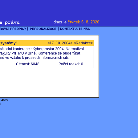
dnes je
čtvrtek 6. 8. 2026
í systémy"
<17. 10. 2004> <Redakce>
inárodní konference Kyberprostor 2004: Normativní
fakulty PrF MU v Brně. Konference se bude týkat
ů ve vztahu k prostředí informačních sítí.
Čtenost: 6048
Počet reakcí: 0
1-4089
)