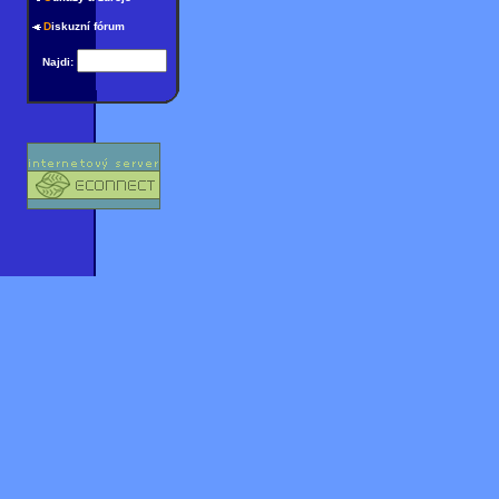
D
iskuzní fórum
Najdi: