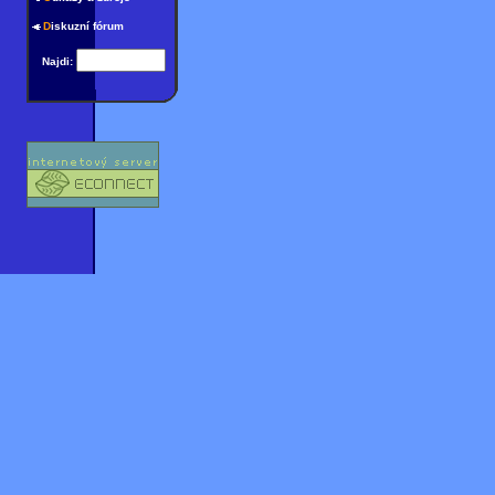
D
iskuzní fórum
Najdi: