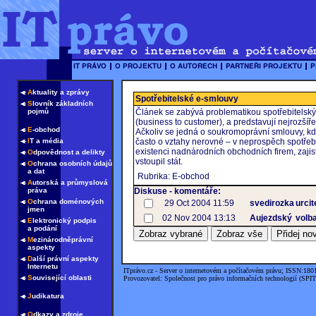
A
ktuality a zprávy
Spotřebitelské e-smlouvy
S
lovník základních
pojmů
Článek se zabývá problematikou spotřebitelsk
(business to customer), a predstavují nejrozšířen
E
-obchod
Ačkoliv se jedná o soukromoprávní smlouvy, kde
I
T a média
často o vztahy nerovné – v neprospěch spotřebit
existenci nadnárodních obchodních firem, zajist
O
dpovědnost a delikty
vstoupil stát.
O
chrana osobních údajů
a dat
Rubrika: E-obchod
A
utorská a průmyslová
práva
Diskuse - komentáře:
O
chrana doménových
29 Oct 2004 11:59
svedirozka
urci
jmen
02 Nov 2004 13:13
Aujezdský
volb
E
lektronický podpis
a podání
M
ezinárodněprávní
aspekty
D
alší právní aspekty
Internetu
ITprávo.cz - Server o internetovém a počítačovém právu; ISSN:180
S
ouvisející oblasti
Provozovatel: Společnost pro právo informačních technologií (SPIT
J
udikatura
O
dkazy a zdroje