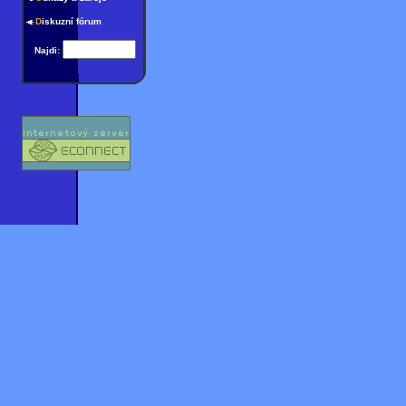
D
iskuzní fórum
Najdi: