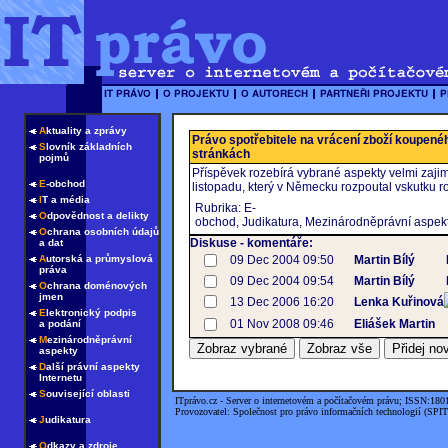
A
ktuality a zprávy
Právo spotřebitele na vrácení zboží koupen
S
lovník základních
stránkách
pojmů
Příspěvek rozebírá vybrané aspekty velmi zaj
E
-obchod
listopadu, který v Německu rozpoutal vskutku r
I
T a média
Rubrika: E-
O
dpovědnost a delikty
obchod, Judikatura, Mezinárodněprávní aspek
O
chrana osobních údajů
Diskuse - komentáře:
a dat
A
utorská a průmyslová
09 Dec 2004 09:50
Martin Bílý
práva
09 Dec 2004 09:54
Martin Bílý
O
chrana doménových
jmen
13 Dec 2006 16:20
Lenka Kuřinová
E
lektronický podpis
01 Nov 2008 09:46
Eliášek Martin
a podání
M
ezinárodněprávní
aspekty
D
alší právní aspekty
Internetu
S
ouvisející oblasti
ITprávo.cz - Server o internetovém a počítačovém právu; ISSN:180
Provozovatel: Společnost pro právo informačních technologií (SPIT
J
udikatura
O
dkazy a zdroje