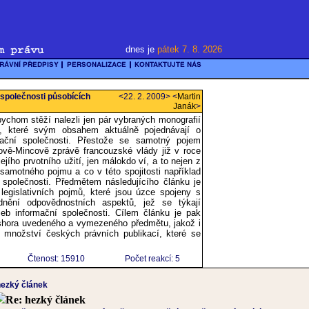
dnes je
pátek 7. 8. 2026
společnosti působících
<22. 2. 2009> <
Martin
Janák
>
ychom stěží nalezli jen pár vybraných monografií
ů, které svým obsahem aktuálně pojednávají o
mační společnosti. Přestože se samotný pojem
rově-Mincově zprávě francouzské vlády již v roce
jejího prvotního užití, jen málokdo ví, a to nejen z
samotného pojmu a co v této spojitosti například
společnosti. Předmětem následujícího článku je
legislativních pojmů, které jsou úzce spojeny s
dnění odpovědnostních aspektů, jež se týkají
eb informační společnosti. Cílem článku je pak
 shora uvedeného a vymezeného předmětu, jakož i
 množství českých právních publikací, které se
Čtenost: 15910
Počet reakcí: 5
hezký článek
Re: hezký článek