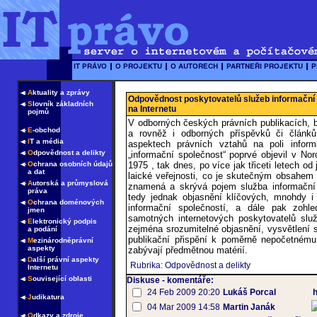
A
ktuality a zprávy
Odpovědnost poskytovatelů služeb informační 
S
lovník základních
na Internetu
pojmů
V odborných českých právních publikacích, b
E
-obchod
a rovněž i odborných příspěvků či článk
I
T a média
aspektech právních vztahů na poli infor
O
dpovědnost a delikty
„informační společnost“ poprvé objevil v No
O
chrana osobních údajů
1975 , tak dnes, po více jak třiceti letech od 
a dat
laické veřejnosti, co je skutečným obsahem 
A
utorská a průmyslová
znamená a skrývá pojem služba informační 
práva
tedy jednak objasnění klíčových, mnohdy i 
O
chrana doménových
informační společností, a dále pak zohle
jmen
samotných internetových poskytovatelů služ
E
lektronický podpis
zejména srozumitelné objasnění, vysvětlení
a podání
publikační přispění k poměrně nepočetnému
M
ezinárodněprávní
aspekty
zabývají předmětnou matérií.
D
alší právní aspekty
Rubrika: Odpovědnost a delikty
Internetu
S
ouvisející oblasti
Diskuse - komentáře:
24 Feb 2009 20:20
Lukáš Porcal
J
udikatura
04 Mar 2009 14:58
Martin Janák
O
dkazy a zdroje