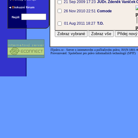
21 Sep 2009 17:23
JUDr. Zdeněk Vaníček
O
D
iskuzní fórum
26 Nov 2010 22:51
Comode
p
Najdi:
01 Aug 2011 18:27
T.O.
p
ITprávo.cz - Server o internetovém a počítačovém právu; ISSN:1801-
Provozovatel: Společnost pro právo informačních technologií (SPIT)