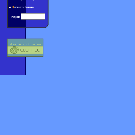
D
iskuzní fórum
Najdi: