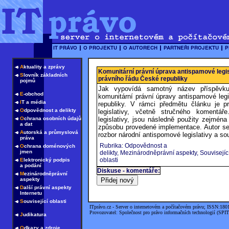
A
ktuality a zprávy
Komunitární právní úprava antispamové legis
S
lovník základních
právního řádu České republiky
pojmů
Jak vypovídá samotný název příspěvku
E
-obchod
komunitární právní úpravy antispamové legi
I
T a média
republiky. V rámci předmětu článku je p
O
dpovědnost a delikty
legislativy, včetně stručného komentář
O
chrana osobních údajů
legislativy, jsou následně použity zejmén
a dat
způsobu provedené implementace. Autor se 
A
utorská a průmyslová
rozbor národní antispomové legislativy a sou
práva
Rubrika: Odpovědnost a
O
chrana doménových
jmen
delikty, Mezinárodněprávní aspekty, Souvisejíc
oblasti
E
lektronický podpis
a podání
Diskuse - komentáře:
M
ezinárodněprávní
aspekty
D
alší právní aspekty
Internetu
S
ouvisející oblasti
ITprávo.cz - Server o internetovém a počítačovém právu; ISSN:180
Provozovatel: Společnost pro právo informačních technologií (SPIT
J
udikatura
O
dkazy a zdroje