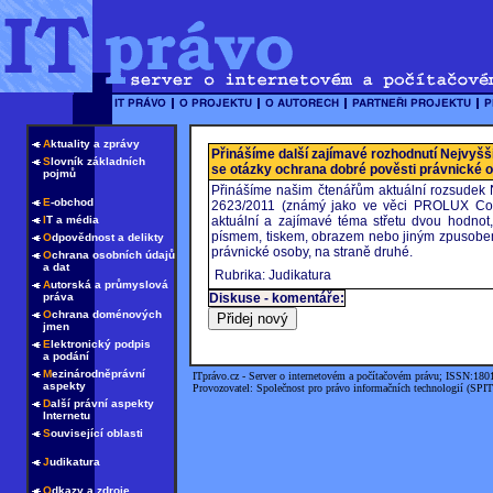
A
ktuality a zprávy
Přinášíme další zajímavé rozhodnutí Nejvyšš
S
lovník základních
se otázky ochrana dobré pověsti právnické 
pojmů
Přinášíme našim čtenářům aktuální rozsudek 
E
-obchod
2623/2011 (známý jako ve věci PROLUX Consu
I
T a média
aktuální a zajímavé téma střetu dvou hodnot,
písmem, tiskem, obrazem nebo jiným zpusobem
O
dpovědnost a delikty
právnické osoby, na straně druhé.
O
chrana osobních údajů
a dat
Rubrika: Judikatura
A
utorská a průmyslová
práva
Diskuse - komentáře:
O
chrana doménových
jmen
E
lektronický podpis
a podání
M
ezinárodněprávní
ITprávo.cz - Server o internetovém a počítačovém právu; ISSN:180
aspekty
Provozovatel: Společnost pro právo informačních technologií (SPIT
D
alší právní aspekty
Internetu
S
ouvisející oblasti
J
udikatura
O
dkazy a zdroje