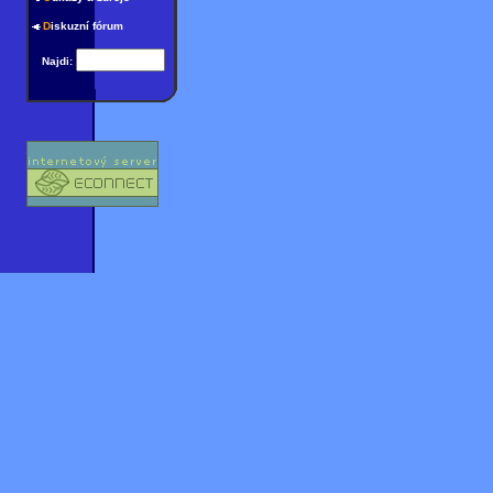
D
iskuzní fórum
Najdi: