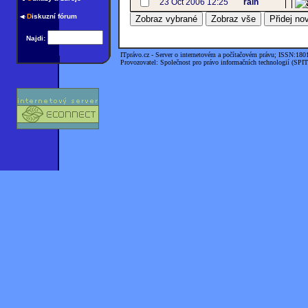
23 Oct 2006 12:25
rain
D
iskuzní fórum
Najdi:
ITprávo.cz - Server o internetovém a počítačovém právu; ISSN:180
Provozovatel: Společnost pro právo informačních technologií (SPIT