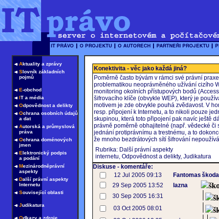
A
ktuality a zprávy
Konektivita - věc jako každá jiná?
S
lovník základních
pojmů
Poměrně často bývám v rámci své právní praxe d
problematikou neoprávněného užívání cizího WiF
E
-obchod
monitoring okolních přístupových bodů (Acces
I
T a média
šifrovacího klíče (obvykle WEP), který je použ
motivem je zde obvykle pouhá zvědavost. V hor
O
dpovědnost a delikty
resp. připojení k Internetu, a to nikoli pouze 
O
chrana osobních údajů
skupinou, která toto připojení pak navíc ještě d
a dat
právně poměrně obhajitelné (např. vědecké či 
A
utorská a průmyslová
práva
jednání protiprávnímu a trestnému, a to dokonce
že mnoho bezdrátových sítí šifrování nepoužívá
O
chrana doménových
jmen
Rubrika: Další právní aspekty
E
lektronický podpis
internetu, Odpovědnost a delikty, Judikatura
a podání
M
ezinárodněprávní
Diskuse - komentáře:
aspekty
12 Jul 2005 09:13
Fantomas
škoda
D
alší právní aspekty
šk
Internetu
29 Sep 2005 13:52
lazna
S
ouvisející oblasti
30 Sep 2005 16:31
š
J
udikatura
03 Oct 2005 08:01
š
O
dkazy a zdroje