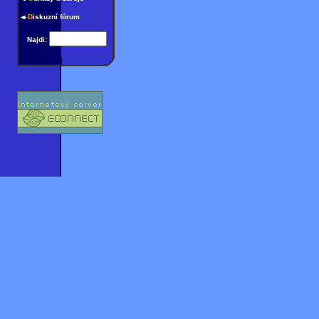
D
iskuzní fórum
Najdi: