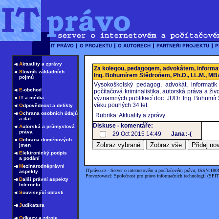
A
ktuality a zprávy
Za kolegou, pedagogem, advokátem, informa
S
lovník základních
Ing. Bohumírem Štědroňem, Ph.D., LL.M., MBA 
pojmů
Vysokoškolský pedagog, advokát, informatik 
E
-obchod
počítačová kriminalistika, autorská práva a živ
I
T a média
významných publikací doc. JUDr. Ing. Bohumír 
věku pouhých 34 let.
O
dpovědnost a delikty
O
chrana osobních údajů
Rubrika: Aktuality a zprávy
a dat
Diskuse - komentáře:
A
utorská a průmyslová
práva
29 Oct 2015 14:49
Jana
:-(
O
chrana doménových
jmen
E
lektronický podpis
a podání
M
ezinárodněprávní
ITprávo.cz - Server o internetovém a počítačovém právu; ISSN:180
aspekty
Provozovatel: Společnost pro právo informačních technologií (SPIT
D
alší právní aspekty
Internetu
S
ouvisející oblasti
J
udikatura
O
dkazy a zdroje