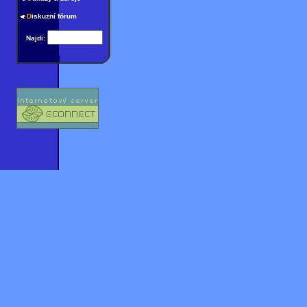
D
iskuzní fórum
Najdi: