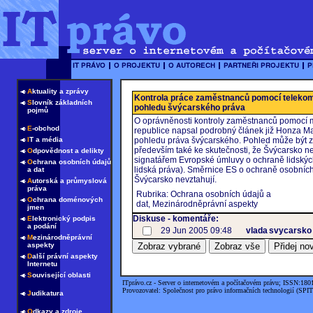
A
ktuality a zprávy
Kontrola práce zaměstnanců pomocí telekom
S
lovník základních
pohledu švýcarského práva
pojmů
O oprávněnosti kontroly zaměstnanců pomocí 
E
-obchod
republice napsal podrobný článek již Honza Ma
I
T a média
pohledu práva švýcarského. Pohled může být za
především také ke skutečnosti, že Švýcarsko 
O
dpovědnost a delikty
signatářem Evropské úmluvy o ochraně lidských
O
chrana osobních údajů
lidská práva). Směrnice ES o ochraně osobních
a dat
Švýcarsko nevztahují.
A
utorská a průmyslová
práva
Rubrika: Ochrana osobních údajů a
O
chrana doménových
dat, Mezinárodněprávní aspekty
jmen
Diskuse - komentáře:
E
lektronický podpis
a podání
29 Jun 2005 09:48
vlada
svycarsko
M
ezinárodněprávní
aspekty
D
alší právní aspekty
Internetu
S
ouvisející oblasti
ITprávo.cz - Server o internetovém a počítačovém právu; ISSN:180
Provozovatel: Společnost pro právo informačních technologií (SPIT
J
udikatura
O
dkazy a zdroje