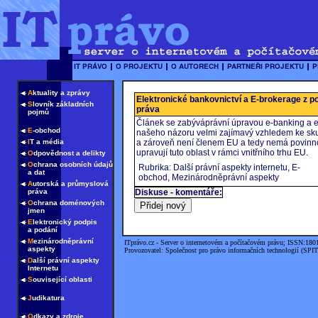
A
ktuality a zprávy
Elektronické bankovnictví a E-brokerage z 
S
lovník základních
práva
pojmů
Článek se zabýváprávní úpravou e-banking a e
E
-obchod
našeho názoru velmi zajímavý vzhledem ke sku
I
T a média
a zároveň není členem EU a tedy nemá povinno
upravují tuto oblast v rámci vnitřního trhu EU.
O
dpovědnost a delikty
O
chrana osobních údajů
Rubrika: Další právní aspekty internetu, E-
a dat
obchod, Mezinárodněprávní aspekty
A
utorská a průmyslová
práva
Diskuse - komentáře:
O
chrana doménových
jmen
E
lektronický podpis
a podání
M
ezinárodněprávní
ITprávo.cz - Server o internetovém a počítačovém právu; ISSN:180
aspekty
Provozovatel: Společnost pro právo informačních technologií (SPIT
D
alší právní aspekty
Internetu
S
ouvisející oblasti
J
udikatura
O
dkazy a zdroje