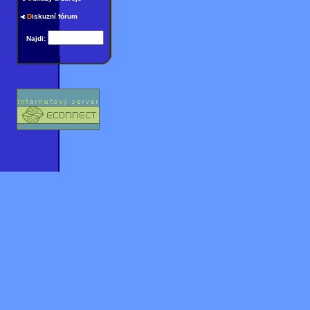
D
iskuzní fórum
Najdi: