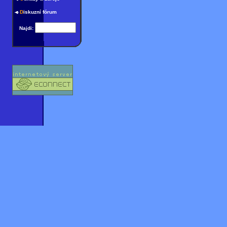
D
iskuzní fórum
Najdi: