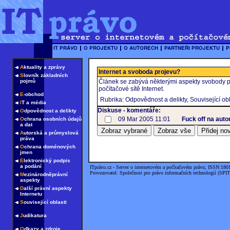
A
ktuality a zprávy
Internet a svoboda projevu?
S
lovník základních
pojmů
Článek se zabývá některými aspekty svobody pr
počítačové sítě Internet.
E
-obchod
Rubrika: Odpovědnost a delikty, Související obl
I
T a média
Diskuse - komentáře:
O
dpovědnost a delikty
09 Mar 2005 11:01
Fuck off na aut
O
chrana osobních údajů
a dat
A
utorská a průmyslová
práva
O
chrana doménových
jmen
E
lektronický podpis
a podání
ITprávo.cz - Server o internetovém a počítačovém právu; ISSN:180
Provozovatel: Společnost pro právo informačních technologií (SPIT
M
ezinárodněprávní
aspekty
D
alší právní aspekty
Internetu
S
ouvisející oblasti
J
udikatura
O
dkazy a zdroje