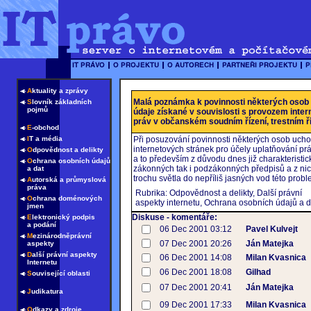
A
ktuality a zprávy
Malá poznámka k povinnosti některých osob 
S
lovník základních
pojmů
údaje získané v souvislosti s provozem inter
práv v občanském soudním řízení, trestním ří
E
-obchod
I
T a média
Při posuzování povinnosti některých osob ucho
internetových stránek pro účely uplatňování práv
O
dpovědnost a delikty
a to především z důvodu dnes již charakteristick
O
chrana osobních údajů
zákonných tak i podzákonných předpisů a z nich
a dat
trochu světla do nepříliš jasných vod této probl
A
utorská a průmyslová
práva
Rubrika: Odpovědnost a delikty, Další právní
O
chrana doménových
aspekty internetu, Ochrana osobních údajů a d
jmen
Diskuse - komentáře:
E
lektronický podpis
a podání
06 Dec 2001 03:12
Pavel Kulvejt
M
ezinárodněprávní
07 Dec 2001 20:26
Ján Matejka
aspekty
D
alší právní aspekty
06 Dec 2001 14:08
Milan Kvasnica
Internetu
06 Dec 2001 18:08
Gilhad
S
ouvisející oblasti
07 Dec 2001 20:41
Ján Matejka
J
udikatura
09 Dec 2001 17:33
Milan Kvasnica
O
dkazy a zdroje