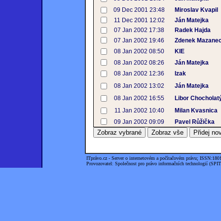
09 Dec 2001 23:48
Miroslav Kvapil
11 Dec 2001 12:02
Ján Matejka
07 Jan 2002 17:38
Radek Hajda
07 Jan 2002 19:46
Zdenek Mazane
08 Jan 2002 08:50
KIE
08 Jan 2002 08:26
Ján Matejka
08 Jan 2002 12:36
Izak
08 Jan 2002 13:02
Ján Matejka
08 Jan 2002 16:55
Libor Chocholat
11 Jan 2002 10:40
Milan Kvasnica
09 Jan 2002 09:09
Pavel Růžička
ITprávo.cz - Server o internetovém a počítačovém právu; ISSN:180
Provozovatel: Společnost pro právo informačních technologií (SPIT