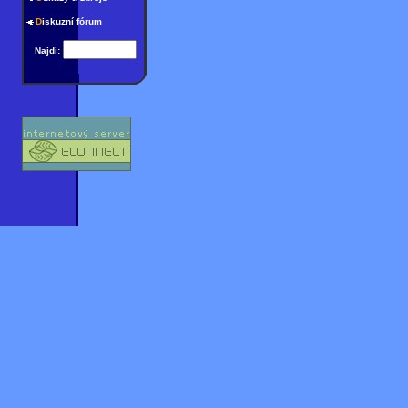
D
iskuzní fórum
Najdi: