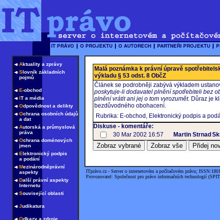
A
ktuality a zprávy
Malá poznámka k právní úpravě spotřebitels
S
lovník základních
výkladu § 53 odst. 8 ObčZ
pojmů
Článek se podrobněji zabývá výkladem ustanov
E
-obchod
poskytuje-li dodavatel plnění spotřebiteli bez 
I
T a média
plnění vrátit ani jej o tom vyrozumět.
Důraz je k
bezdůvodného obohacení.
O
dpovědnost a delikty
O
chrana osobních údajů
Rubrika: E-obchod, Elektronický podpis a pod
a dat
Diskuse - komentáře:
A
utorská a průmyslová
práva
30 Mar 2002 16:57
Martin Strnad
Sk
O
chrana doménových
jmen
E
lektronický podpis
a podání
M
ezinárodněprávní
ITprávo.cz - Server o internetovém a počítačovém právu; ISSN:180
aspekty
Provozovatel: Společnost pro právo informačních technologií (SPIT
D
alší právní aspekty
Internetu
S
ouvisející oblasti
J
udikatura
O
dkazy a zdroje