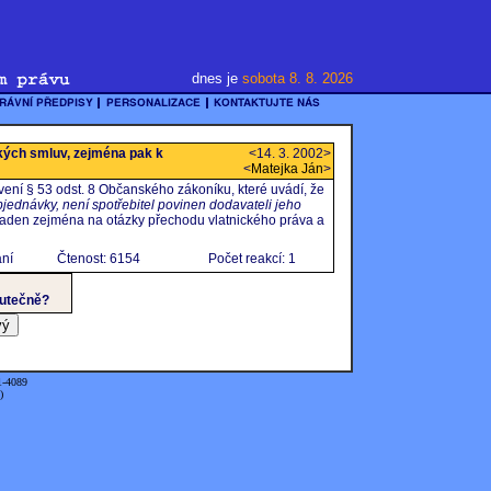
dnes je
sobota 8. 8. 2026
kých smluv, zejména pak k
<14. 3. 2002>
<
Matejka Ján
>
ení § 53 odst. 8 Občanského zákoníku, které uvádí, že
objednávky, není spotřebitel povinen dodavateli jeho
laden zejména na otázky přechodu vlatnického práva a
ání
Čtenost: 6154
Počet reakcí: 1
utečně?
1-4089
)