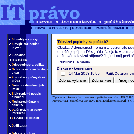
A
ktuality a zprávy
Televizní poplatky za počítač?
S
lovník základních
pojmů
Otázka: V domácnosti nemám televizor, ale pouze
umožňuje příjem TV signálu. Jak je to v tomto
E
-obchod
definován televizní příjmač? Je jím i můj počíta
I
T a média
Rubrika: IT a média
O
dpovědnost a delikty
Diskuse - komentáře:
O
chrana osobních údajů
a dat
14 Mar 2013 15:59
Pajik
Co znamená
A
utorská a průmyslová
práva
O
chrana doménových
jmen
E
lektronický podpis
a podání
ITprávo.cz - Server o internetovém a počítačovém právu; ISSN:180
Provozovatel: Společnost pro právo informačních technologií (SPIT
M
ezinárodněprávní
aspekty
D
alší právní aspekty
Internetu
S
ouvisející oblasti
J
udikatura
O
dkazy a zdroje