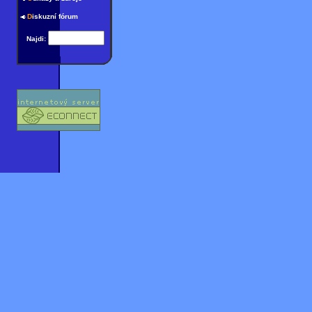
D
iskuzní fórum
Najdi: