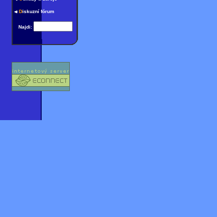
D
iskuzní fórum
Najdi: