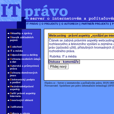
A
ktuality a zprávy
Webcasting - právní aspekty „vysílání po int
S
lovník základních
pojmů
Článek se zabývá právními aspekty webcasting
rozhlasového a televizního vysílání a zejména
E
-obchod
práv (způsobů užití), příslušných hromadných (l
I
T a média
rozhodného práva.
O
dpovědnost a delikty
Rubrika: IT a média
O
chrana osobních údajů
Diskuse - komentáře:
a dat
A
utorská a průmyslová
práva
O
chrana doménových
jmen
E
lektronický podpis
a podání
ITprávo.cz - Server o internetovém a počítačovém právu; ISSN:180
Provozovatel: Společnost pro právo informačních technologií (SPIT
M
ezinárodněprávní
aspekty
D
alší právní aspekty
Internetu
S
ouvisející oblasti
J
udikatura
O
dkazy a zdroje