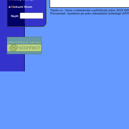
D
iskuzní fórum
ITprávo.cz - Server o internetovém a počítačovém právu; ISSN:180
Provozovatel: Společnost pro právo informačních technologií (SPIT
Najdi: