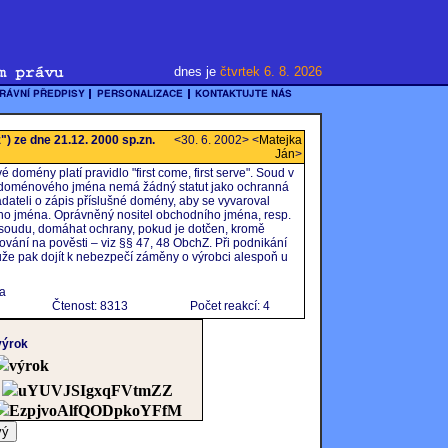
dnes je
čtvrtek 6. 8. 2026
") ze dne 21.12. 2000 sp.zn.
<30. 6. 2002> <
Matejka
Ján
>
é domény platí pravidlo "first come, first serve". Soud v
ce doménového jména nemá žádný statut jako ochranná
dateli o zápis příslušné domény, aby se vyvaroval
ho jména. Oprávněný nositel obchodního jména, resp.
 soudu, domáhat ochrany, pokud je dotčen, kromě
ování na pověsti – viz §§ 47, 48 ObchZ. Při podnikání
 může pak dojít k nebezpečí záměny o výrobci alespoň u
na
Čtenost: 8313
Počet reakcí: 4
výrok
výrok
uYUVJSIgxqFVtmZZ
EzpjvoAlfQODpkoYFfM