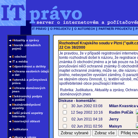
A
ktuality a zprávy
Rozhodnutí Krajského soudu v Plzni ("quilt.cz
S
lovník základních
22 Cm 38/2000
pojmů
Je pravdou, že v případě registrování internetov
E
-obchod
tomto rozhodnutí došel k názoru, že registra
I
T a média
známka či obchodní jméno a je tak pouze na ža
porušování něčí ochranné známky či obchodní
O
dpovědnost a delikty
majitel ochranné známky, může se, dle názoru
O
chrana osobních údajů
jiného, nebezpečím vyvolání záměny, či parazit
a dat
ve stejném oboru činnosti, t.j. textilní výrobě,
A
utorská a průmyslová
práva
spotřebitelské obce používající Internet.
O
chrana doménových
Rubrika: Judikatura, Aktuality a zprávy, Ochra
jmen
doménových jmen
E
lektronický podpis
a podání
Diskuse - komentáře:
M
ezinárodněprávní
30 Jun 2002 03:08
Milan Kvasnica
aspekty
12 Sep 2002 10:16
Radim Polčák
D
alší právní aspekty
Internetu
02 Jun 2011 04:18
Jerry
S
ouvisející oblasti
02 Jun 2011 02:56
Maisyn
J
udikatura
O
dkazy a zdroje