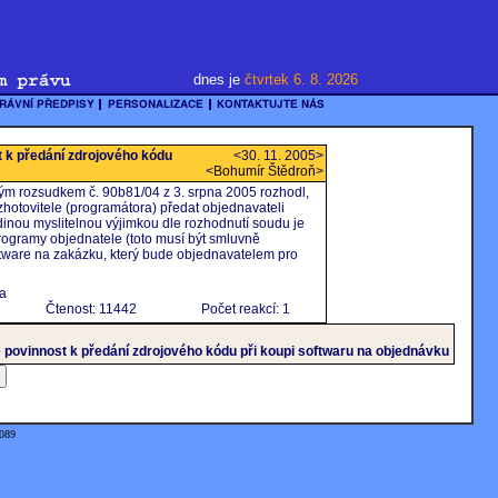
dnes je
čtvrtek 6. 8. 2026
 k předání zdrojového kódu
<30. 11. 2005>
<
Bohumír Štědroň
>
ým rozsudkem č. 90b81/04 z 3. srpna 2005 rozhodl,
zhotovitele (programátora) předat objednavateli
dinou myslitelnou výjimkou dle rozhodnutí soudu je
rogramy objednatele (toto musí být smluvně
ftware na zakázku, který bude objednavatelem pro
 a
Čtenost: 11442
Počet reakcí: 1
 povinnost k předání zdrojového kódu při koupi softwaru na objednávku
4089