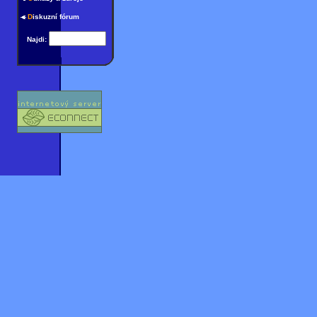
D
iskuzní fórum
Najdi: