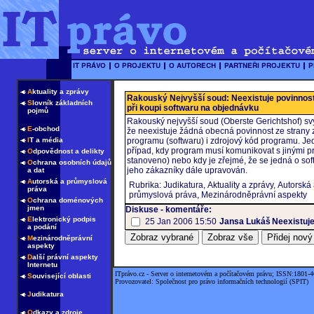
A
ktuality a zprávy
Rakouský Nejvyšší soud: Neexistuje povinnost
S
lovník základních
při koupi softwaru na objednávku
pojmů
Rakouský nejvyšší soud (Oberste Gerichtshof) sv
E
-obchod
že neexistuje žádná obecná povinnost ze strany 
I
T a média
programu (softwaru) i zdrojový kód programu. Je
případ, kdy program musí komunikovat s jinými p
O
dpovědnost a delikty
stanoveno) nebo kdy je zřejmé, že se jedná o so
O
chrana osobních údajů
jeho zákazníky dále upravován.
a dat
A
utorská a průmyslová
Rubrika: Judikatura, Aktuality a zprávy, Autorská
práva
průmyslová práva, Mezinárodněprávní aspekty
O
chrana doménových
jmen
Diskuse - komentáře:
E
lektronický podpis
25 Jan 2006 15:50
Jansa Lukáš
Neexistuje
a podání
M
ezinárodněprávní
aspekty
D
alší právní aspekty
Internetu
ITprávo.cz - Server o internetovém a počítačovém právu; ISSN:1801-
S
ouvisející oblasti
Provozovatel: Společnost pro právo informačních technologií (SPIT)
J
udikatura
O
dkazy a zdroje