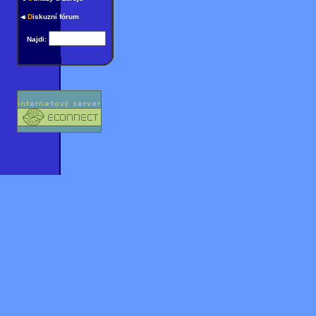
D
iskuzní fórum
Najdi: