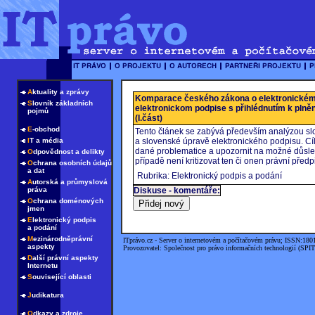
A
ktuality a zprávy
Komparace českého zákona o elektronickém
S
lovník základních
elektronickom podpise s přihlédnutím k pln
pojmů
(I.část)
E
-obchod
Tento článek se zabývá především analýzou sl
I
T a média
a slovenské úpravě elektronického podpisu. Cíl
dané problematice a upozornit na možné důsle
O
dpovědnost a delikty
případě není kritizovat ten či onen právní předp
O
chrana osobních údajů
a dat
Rubrika: Elektronický podpis a podání
A
utorská a průmyslová
práva
Diskuse - komentáře:
O
chrana doménových
jmen
E
lektronický podpis
a podání
M
ezinárodněprávní
ITprávo.cz - Server o internetovém a počítačovém právu; ISSN:180
aspekty
Provozovatel: Společnost pro právo informačních technologií (SPIT
D
alší právní aspekty
Internetu
S
ouvisející oblasti
J
udikatura
O
dkazy a zdroje