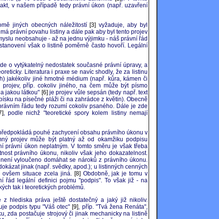
akt, v našem případě tedy právní úkon (např. uzavření
mě jiných obecných náležitostí
[3]
vyžaduje, aby byl
má právní povahu listiny a dále pak aby byl tento projev
smyslu neobsahuje - až na jednu výjimku - náš právní řád
anovení však o listině poměrně často hovoří. Legální
jde o vytýkatelný nedostatek současné právní úpravy, a
reticky. Literatura i praxe se navíc shodly, že za listinu
ch) jakékoliv jiné hmotné médium (např. kůra, kámen či
 projev, příp. cokoliv jiného, na čem může být písmo
 a jakou látkou"
[6]
je projev vůle sepsán (tedy např. text
písku na písečné pláži či na zahrádce z květin). Obecně
m právním řádu tedy rozumí cokoliv psaného. Dále je zde
7]
, podle nichž "teoretické spory kolem listiny nemají
epředpokládá pouhé zachycení obsahu právního úkonu v
ísemný projev může být platný až od okamžiku podpisu
ní právní úkon neplatným. V tomto směru je však třeba
ost právního úkonu, nikoliv však jeho dokazatelnost.
iny, není vyloučeno domáhat se nároků z právního úkonu.
dokázat jinak (např. svědky, apod.); u listinných cenných
 ovšem situace zcela jiná.
[8]
Obdobně, jak je tomu v
í řád legální definici pojmu "podpis". To však již - na
ckých tak i teoretických problémů.
 z hlediska práva ještě dostatečný a jaký již nikoliv.
je podpis typu "Váš otec"
[9]
, příp. "Tvá žena Renáta",
, zda postačuje strojový či jinak mechanicky na listině