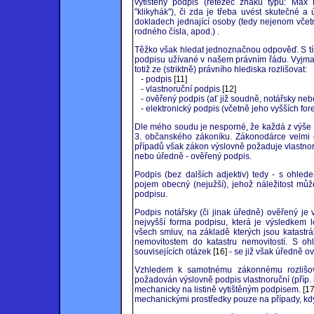
vytištěný podpis (řetězec znaků typu: Max M
"klikyhák"), či zda je třeba uvést skutečné 
dokladech jednající osoby (tedy nejenom včetně
rodného čísla, apod.) .
Těžko však hledat jednoznačnou odpověď. S tím 
podpisu užívané v našem právním řádu. Vyjma 
totiž ze (striktně) právního hlediska rozlišovat:
- podpis
[11]
- vlastnoruční podpis
[12]
- ověřený podpis (ať již soudně, notářsky neb
- elektronický podpis (včetně jeho vyšších fo
Dle mého soudu je nesporné, že každá z výše 
3. občanského zákoníku. Zákonodárce velmi č
případů však zákon výslovně požaduje vlastnoru
nebo úředně - ověřený podpis.
Podpis (bez dalších adjektiv) tedy - s ohled
pojem obecný (nejužší), jehož náležitost můž
podpisu.
Podpis notářsky (či jinak úředně) ověřený je
nejvyšší forma podpisu, která je výsledkem l
všech smluv, na základě kterých jsou katastr
nemovitostem do katastru nemovitostí. S o
souvisejících otázek
[16]
- se již však úředně 
Vzhledem k samotnému zákonnému rozlišová
požadován výslovně podpis vlastnoruční (příp. no
mechanicky na listině vytištěným podpisem.
[17
mechanickými prostředky pouze na případy, kdy