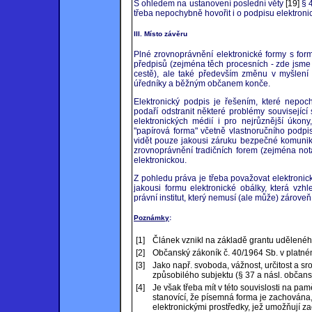
S ohledem na ustanovení poslední věty
[19]
§ 4
třeba nepochybně hovořit i o podpisu elektron
III. Místo závěru
Plné zrovnoprávnění elektronické formy s for
předpisů (zejména těch procesních - zde jsme
cestě), ale také především změnu v myšlení c
úředníky a běžným občanem konče.
Elektronický podpis je řešením, které nepoc
podaří odstranit některé problémy související 
elektronických médií i pro nejrůznější úkon
"papírová forma" včetně vlastnoručního podpi
vidět pouze jakousi záruku bezpečné komunikac
zrovnoprávnění tradičních forem (zejména not
elektronickou.
Z pohledu práva je třeba považovat elektronic
jakousi formu elektronické obálky, která vzh
právní institut, který nemusí (ale může) záro
Poznámky
:
[1]
Článek vznikl na základě grantu udělenéh
[2]
Občanský zákoník č. 40/1964 Sb. v platné
[3]
Jako např. svoboda, vážnost, určitost a s
způsobilého subjektu (§ 37 a násl. občan
[4]
Je však třeba mít v této souvislosti na pa
stanovící, že písemná forma je zachována,
elektronickými prostředky, jež umožňují z