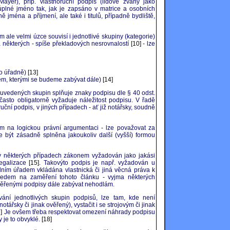
ayer), příp. vlastnoruční podpis (lidově zvaný jako
a úplné jméno tak, jak je zapsáno v matrice a osobních
 jména a příjmení, ale také i titulů, případně bydliště,
ale velmi úzce souvisí i jednotlivé skupiny (kategorie)
některých - spíše překladových nesrovnalostí
[10]
- lze
o úřadně)
[13]
rem, kterými se budeme zabývat dále)
[14]
uvedených skupin splňuje znaky podpisu dle § 40 odst.
asto obligatorně vyžaduje náležitost podpisu. V řadě
ční podpis, v jiných případech - ať již notářsky, soudně
em na logickou právní argumentaci - lze považovat za
e být zásadně splněna jakoukoliv další (vyšší) formou
 v některých případech zákonem vyžadován jako jakási
egalizace
[15]
. Takovýto podpis je např. vyžadován u
álním úřadem vkládána vlastnická či jiná věcná práva k
hledem na zaměření tohoto článku - vyjma některých
ověřenými podpisy dále zabývat nehodlám.
ní jednotlivých skupin podpisů, lze tam, kde není
tářsky či jinak ověřený), vystačit i se strojovým či jinak
]
Je ovšem třeba respektovat omezení náhrady podpisu
 je to obvyklé.
[18]