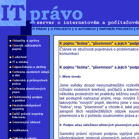
A
ktuality a zprávy
K pojmu "listina", "písemnost" a jejich "podp
S
lovník základních
pojmů
Článek ve stručnosti pojednává o problematice 
komunikaci
E
-obchod
I
T a média
K pojmu "listina", "písemnost" a jejich "podp
O
dpovědnost a delikty
O
chrana osobních údajů
a dat
I. Místo úvodu
A
utorská a průmyslová
práva
Jsme svědky dosud nejrozsáhlejšího rozkvětu 
O
chrana doménových
Užívání mobilních telefonů, počítačů a Intern
jmen
několika posledních let prakticky běžnou součá
E
lektronický podpis
tak postupně nahrazují jinými, resp. novými 
a podání
takovýchto "nových" pojetí, kterého jsme v so
M
ezinárodněprávní
"listina", resp. "písemnost" a chcete-li, také
aspekty
alespoň těch nejdůležitějších otázek souvi
D
alší právní aspekty
písemnost a to z pohledu soukromého práva a 
Internetu
S
ouvisející oblasti
II. Podpis alias náležitost některých písemných prá
J
udikatura
Samotný právní význam podpisu vyplývá před
předpokladem platnosti písemných právních 
O
dkazy a zdroje