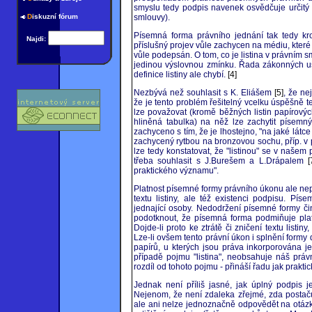
smyslu tedy podpis navenek osvědčuje určitý 
D
iskuzní fórum
smlouvy).
Písemná forma právního jednání tak tedy kro
Najdi:
příslušný projev vůle zachycen na médiu, které 
vůle podepsán. O tom, co je listina v právním 
jedinou výslovnou zmínku. Řada zákonných ust
definice listiny ale chybí.
[4]
Nezbývá než souhlasit s K. Eliášem
[5]
, že ne
že je tento problém řešitelný vcelku úspěšně teo
lze považovat (kromě běžných listin papírový
hliněná tabulka) na něž lze zachytit písemný
zachyceno s tím, že je lhostejno, "na jaké látce
zachycený rytbou na bronzovou sochu, příp. v 
lze tedy konstatovat, že "listinou" se v naše
třeba souhlasit s J.Burešem a L.Drápalem
[
praktického významu".
Platnost písemné formy právního úkonu ale n
textu listiny, ale též existenci podpisu. P
jednající osoby. Nedodržení písemné formy či
podotknout, že písemná forma podmiňuje platn
Dojde-li proto ke ztrátě či zničení textu list
Lze-li ovšem tento právní úkon i splnění formy 
papírů, u kterých jsou práva inkorporována je
případě pojmu "listina", neobsahuje náš právn
rozdíl od tohoto pojmu - přináší řadu jak prakti
Jednak není příliš jasné, jak úplný podpis je
Nejenom, že není zdaleka zřejmé, zda postaču
ale ani nelze jednoznačně odpovědět na otázku