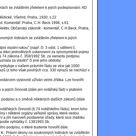
inách se zvláštním zřetelem k jejich podepisování. AD
 dědické, Všehrd, Praha, 1930, s.22
řád. Komentář. Praha, C.H. Beck 1996, s.61
 kolektiv, Občanský zákoník - komentář, C.H.Beck, Praha,
kromých listinách se zvláštním zřetelem k jejich
is vlastní rukou" (např. čl. 3 odst. 1 sdělení č.
na dikci jednotlivých ustanovení za synonymické pojmu
§ 74 zákona č. 358/1992 Sb. za variantu podpisu
uznala za vlastní" či jiné jeho obdoby.
- vyskytuje v našem právním řádu ve více jak 1000
zů (z toho však pouhých cca. 330 výrazů se nachází v
nodárcem výslovně užíván velmi zřídka. Lze hovořit
 a jejich činnosti (dále jen notářský řád) v platném
m podpisu a o změně některých dalších zákonů (dále
notářských činností (§ 74 notářského řádu); krom toho
y i některé orgány veřejné správy, které vedou
ní a jím naroveň postavené úřady, které sice matriku
 podle vyhlášky č. 1381993 Sb.
ého podpisu, o které budeme hovořit dále.
, K., Právní úkony na soukromých listinách se zvláštním