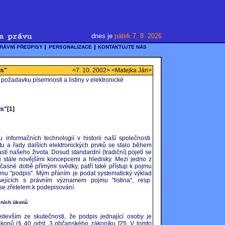
dnes je
pátek 7. 8. 2026
is"
<7. 10. 2002> <
Matejka Ján
>
požadavku písemnosti a listiny v elektronické
is"
[1]
informačních technologií v historii naší společnosti.
etu a řady dalších elektronických prvků se stalo během
stí našeho života. Dosud standardní (tradiční) pojetí se
či stále novějšími koncepcemi a hledisky. Mezi jedno z
učasné době přímými svědky, patří také přístup k pojmu
 pojmu "podpis". Mým přáním je podat systematický výklad
sejících s právním významem pojmu "listina", resp.
se zřetelem k podepisování.
vních úkonů
evším ze skutečnosti, že podpis jednající osoby je
úkonů (§ 40 odst. 3 občanského zákoníku
[2]
). V tomto