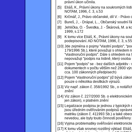
právní úkon učinila.
[5]
Eliáš, K., Právní úkony na soukromých list
NOTAM, 1996, č. 3, s.53
[6]
Krčmář, J., Právo občanské, díl V. - Právo
[7]
Bureš, J., - Drápal, L.., Občanský soudní 
[8]
Jehlička, O. - Švestka, J. - Škárová, M. a
1999, s.172
[9]
K tomu více Eliáš, K., Právní úkony na sou
podepisování. AD NOTAM, 1996, č. 3, s.55
[10]
Jde zejména o pojmy "vlastní podpis", "podp
179/1996 Sb.), které považuji s ohledem 
"vlastnoruční podpis". Dále s ohledem na 
nepovažuji "podpis na listině, který osoba 
[11]
Pojem "podpis" se - bez dalších adjektiv 
dokumentech v počtu větším než 2800 výra
cca. 100 zákonných předpisech)
[12]
Pojem "vlastnoruční podpis" již bývá záko
pouze o několika desítkách výrazů.
[13]
Viz např. zákon č. 358/1992 Sb., o notářích
znění
[14]
Viz zákon č. 227/2000 Sb. o elektronické
jen zákon), v platném znění
[15]
Legalizace podpisu je jednou z typických 
jsou úředním ověřováním podpisů oprávněn
matriku (zákon č. 411993 Sb.) a také obec
nevedou, ale byly touto činností pověřeny
[16]
Vyjma problematiky ověřování elektronick
[17]
K tomu však srovnej rozdílný výklad: Eliáš