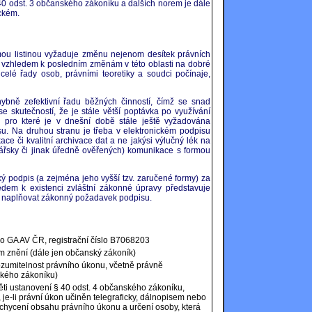
0 odst. 3 občanského zákoníku a dalších norem je dále
ickém.
mou listinou vyžaduje změnu nejenom desítek právních
 vzhledem k posledním změnám v této oblasti na dobré
elé řady osob, právními teoretiky a soudci počínaje,
hybně zefektivní řadu běžných činností, čímž se snad
se skutečností, že je stále větší poptávka po využívání
y, pro které je v dnešní době stále ještě vyžadována
su. Na druhou stranu je třeba v elektronickém podpisu
e či kvalitní archivace dat a ne jakýsi výlučný lék na
ářsky či jinak úředně ověřených) komunikace s formou
ký podpis (a zejména jeho vyšší tzv. zaručené formy) za
ledem k existenci zvláštní zákonné úpravy představuje
veň naplňovat zákonný požadavek podpisu.
o GA AV ČR, registrační číslo B7068203
m znění (dále jen občanský zákoník)
rozumitelnost právního úkonu, včetně právně
ského zákoníku)
měti ustanovení § 40 odst. 4 občanského zákoníku,
 je-li právní úkon učiněn telegraficky, dálnopisem nebo
achycení obsahu právního úkonu a určení osoby, která