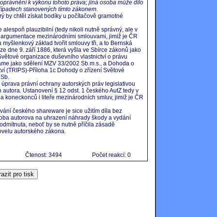
ě oprávnění k výkonu tohoto práva; jiná osoba může dílo
případech stanovených tímto zákonem.
ý by chtěl získat bodíky u počítačově gramotné
e alespoň plauzibilní (tedy nikoli nutně správný, ale v
e argumentace mezinárodními smlouvami, jimiž je ČR
myšlenkový základ tvořit smlouvy tři, a to Bernská
ze dne 9. září 1886, která vyšla ve Sbírce zákonů jako
větové organizace duševního vlastnictví o právu
áme jako sdělení MZV 33/2002 Sb.m.s., a Dohoda o
ví (TRIPS)-Příloha 1c Dohody o zřízení Světové
 Sb.
 úprava právní ochrany autorských práv legislativou
 autora. Ustanovení § 12 odst. 1 českého AutZ tedy v
 koneckonců i liteře mezinárodních smluv, jimiž je ČR
vání českého shareware je sice užitím díla bez
aloba autorova na uhrazení náhrady škody a vydání
mítnuta, neboť by se nutně příčila zásadě
ovelu autorského zákona.
Čtenost: 3494
Počet reakcí: 0