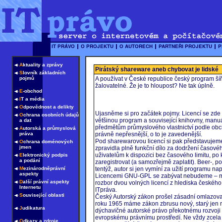
A
ktuality a zprávy
Pirátský shareware aneb chybovat je lidské
S
lovník základních
pojmů
A používat v České republice český program šíř
žalovatelné. Že je to hloupost? Ne tak úplně.
E
-obchod
I
T a média
O
dpovědnost a delikty
Ujasněme si pro začátek pojmy. Licencí se zde r
O
chrana osobních údajů
většinou program a související knihovny, manuál
a dat
předmětům průmyslového vlastnictví podle obch
A
utorská a průmyslová
práva
právně nepřesnější, o to je zavedenější.
Pod sharewarovou licencí si pak představujeme 
O
chrana doménových
jmen
zpravidla plně funkční dílo za dodržení časovéh
uživatelům k dispozici bez časového limitu, po 
E
lektronický podpis
a podání
zaregistrovat (a samozřejmě zaplatit). Beer-, po
M
ezinárodněprávní
tentýž, autor si jen vymíní za užití programu n
aspekty
Licencemi GNU-GPL se zabývat nebudeme – mno
D
alší právní aspekty
rozbor dvou volných licencí z hlediska českého
Internetu
ITpráva.
S
ouvisející oblasti
Český Autorský zákon prošel zásadní omlazova
roku 1965 máme zákon zbrusu nový, starý jen r
J
udikatura
dýchavičné autorské právo překotnému rozvoji
evropskému právnímu prostředí. Ne vždy zcela
O
dkazy a zdroje