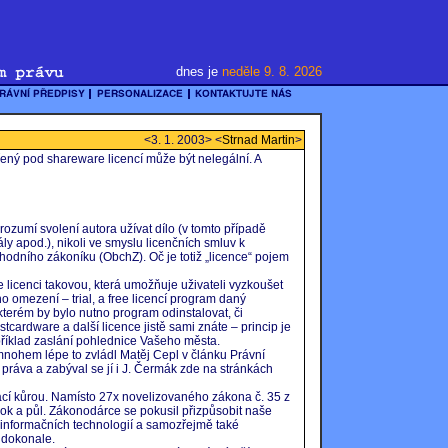
dnes je
neděle 9. 8. 2026
<3. 1. 2003> <
Strnad Martin
>
ený pod shareware licencí může být nelegální. A
ozumí svolení autora užívat dílo (v tomto případě
y apod.), nikoli ve smyslu licenčních smluv k
odního zákoníku (ObchZ). Oč je totiž „licence“ pojem
licenci takovou, která umožňuje uživateli vyzkoušet
o omezení – trial, a free licencí program daný
kterém by bylo nutno program odinstalovat, či
stcardware a další licence jistě sami znáte – princip je
apříklad zaslání pohlednice Vašeho města.
hem lépe to zvládl Matěj Cepl v článku Právní
 práva a zabýval se jí i J. Čermák zde na stránkách
cí kůrou. Namísto 27x novelizovaného zákona č. 35 z
ok a půl. Zákonodárce se pokusil přizpůsobit naše
 informačních technologií a samozřejmě také
 dokonale.