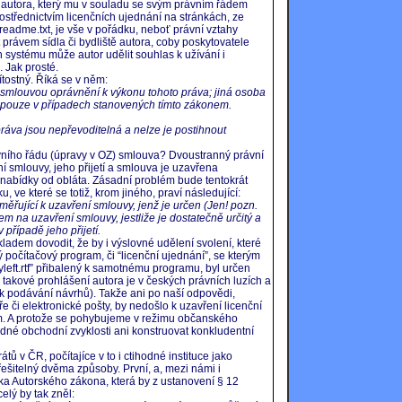
 autora, který mu v souladu se svým právním řádem
rostřednictvím licenčních ujednání na stránkách, ze
 readme.txt, je vše v pořádku, neboť právní vztahy
t právem sídla či bydliště autora, coby poskytovatele
h systému může autor udělit souhlas k užívání i
 Jak prosté.
ítostný. Říká se v něm:
bě smlouvou oprávnění k výkonu tohoto práva; jiná osoba
í pouze v případech stanovených tímto zákonem.
ráva jsou nepřevoditelná a nelze je postihnout
vního řádu (úpravy v OZ) smlouva? Dvoustranný právní
ní smlouvy, jeho přijetí a smlouva je uzavřena
 nabídky od obláta. Zásadní problém bude tentokrát
 ve které se totiž, krom jiného, praví následující:
ěřující k uzavření smlouvy, jenž je určen (Jen! pozn.
m na uzavření smlouvy, jestliže je dostatečně určitý a
 případě jeho přijetí.
dem dovodit, že by i výslovné udělení svolení, které
 počítačový program, či “licenční ujednání”, se kterým
pyleft.rtf” přibalený k samotnému programu, byl určen
 takové prohlášení autora je v českých právních luzích a
 k podávání návrhů). Takže ani po naší odpovědi,
e či elektronické pošty, by nedošlo k uzavření licenční
m. A protože se pohybujeme v režimu občanského
né obchodní zvyklosti ani konstruovat konkludentní
tů v ČR, počítajíce v to i ctihodné instituce jako
 řešitelný dvěma způsoby. První, a, mezi námi i
ka Autorského zákona, která by z ustanovení § 12
elý by tak zněl: