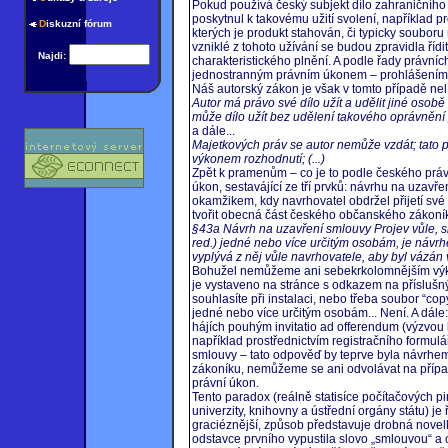
Pokud používá český subjekt dílo zahraničního
poskytnul k takovému užití svolení, například p
D
iskuzní fórum
kterých je produkt stahován, či typicky souboru
vzniklé z tohoto užívání se budou zpravidla řídi
Najdi:
charakteristického plnění. A podle řady právníc
jednostranným právním úkonem – prohlášením.
Náš autorský zákon je však v tomto případě nel
Autor má právo své dílo užít a udělit jiné oso
může dílo užít bez udělení takového oprávněn
a dále...
Majetkových práv se autor nemůže vzdát; tato p
výkonem rozhodnutí; (...)
Zpět k pramenům – co je to podle českého prá
úkon, sestavájící ze tří prvků: návrhu na uzavře
okamžikem, kdy navrhovatel obdržel přijetí své
tvořit obecná část českého občanského zákoníku,
§43a Návrh na uzavření smlouvy Projev vůle, sm
red.) jedné nebo více určitým osobám, je návrhe
vyplývá z něj vůle navrhovatele, aby byl vázán v
Bohužel nemůžeme ani sebekrkolomnějším výkla
je vystaveno na stránce s odkazem na příslušný
souhlasíte při instalaci, nebo třeba soubor “co
jedné nebo více určitým osobám... Není. A dále:
hájích pouhým invitatio ad offerendum (výzvou
například prostřednictvím registračního formulář
smlouvy – tato odpověď by teprve byla návrhe
zákoníku, nemůžeme se ani odvolávat na případ
právní úkon.
Tento paradox (reálně statisíce počítačových pirá
univerzity, knihovny a ústřední orgány státu) je
graciéznější, způsob představuje drobná novel
odstavce prvního vypustila slovo „smlouvou“ a c