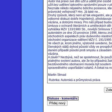
Autor má právo své dílo užít a udělit jiné osob
užít bez udělení takového oprávnění pouze v 
Neznáte někdo nějakého bdícího poslance, kter
právnické veřejnosti? Hm. Já také ne...
Druhý způsob, který není až tak elegantní, ale j
odborné diskuzi dobře Hajnitelný), představuj
vázána, a dobrými mravy. Pro náš případ budou 
úmluva o ochraně literárních a uměleckých děl 
vyhláška MZV 133/1980 Sb., novější Smlouva S
autorském ze dne 20.prosince 1996, kterou zn
obchodních aspektech práv duševního vlastnict
obchodní organizace-sdělení MZV č. 191/1995
Ve všech je, krom jiného, výslovně uvedeno, že
členských států dohod působí vždy ve prospěch
daném případě působí proti smyslu a zásadám a
vázána.
A závěr? Nezbývá, než se spolehnout, že použí
platného svolení autora, ale že by případná ž
bezdůvodného obohacení musela být soudem od
spravedlivého uspořádání vztahů. A čekat na n
Martin Strnad
Rubrika: Autorská a průmyslová práva
Diskuse - komentáře: