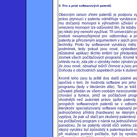
II. Pro a proti softwarových patentů
Obecným
raison d'etre
patentů je podpora vy
právo plynoucí z patentu odměňuje vynálezce
mu dočasný monopol k výhradním užívání v
omezený monopol lze odůvodnit tím, že kdyby v
jej nikdo jiný nemohl využívat. Tři univerzální
(neboli nesamozřejmost pro odborníka) a prů
patenty je přirozeným argumentem v jejich pr
techniky. Proto by softwarové vynálezy měly
podmínek, tedy pokud jsou nové, výsledkem
důsledné aplikaci těchto kritérií lze předpok
zlomek všech počítačových programů. Kromě to
ohledu na to, zda jde o výrobky nebo výrobní 
že jsou nové, obsahují tvůrčí činnost a jsou p
Dohoda o obchodních aspektech práv k duševní
Kromě toho jsou tu ještě dva další pádné ar
spočívá v tom, že hodnota software pro jeho 
programu (tedy v literárním díle). Ten je to
uživateli předán ve všem osobám nesrozumite
chování a funkce, jimiž se počítačové prog
vhodnější než autorské právo spíše patenty
prospěch softwarových patentů se v odborné 
kterýkoliv specializovaný software napsaný 
jednoúčelový přístroj (hardware) se stejn
vyplývá, že pak už stačí jen zkušený patentový
na počítačový program v nárok na jednoúčelový
paradoxu, že se patenty obrátí vůči svému zá
stejný vynález byl způsobilý k patentoprávní och
při realizaci pomocí počítače, byli by vynál