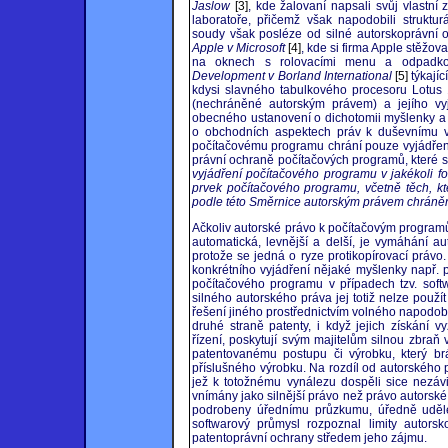
Jaslow
[3]
, kde žalovaní napsali svůj vlastní
laboratoře, přičemž však napodobili struktu
soudy však posléze od silné autorskoprávní o
Apple v Microsoft
[4]
, kde si firma Apple stěžov
na oknech s rolovacími menu a odpadko
Development v Borland International
[5]
týkajíc
kdysi slavného tabulkového procesoru Lotus 1
(nechráněné autorským právem) a jejího vyj
obecného ustanovení o dichotomii myšlenky a 
o obchodních aspektech práv k duševnímu vl
počítačovému programu chrání pouze vyjádření
právní ochraně počítačových programů, které st
vyjádření počítačového programu v jakékoli fo
prvek počítačového programu, včetně těch, kt
podle této Směrnice autorským právem chráně
Ačkoliv autorské právo k počítačovým programů
automatická, levnější a delší, je vymáhání au
protože se jedná o ryze protikopírovací právo. 
konkrétního vyjádření nějaké myšlenky např.
počítačového programu v případech tzv. soft
silného autorského práva jej totiž nelze použít
řešení jiného prostřednictvím volného napodob
druhé straně patenty, i když jejich získání v
řízení, poskytují svým majitelům silnou zbraň 
patentovanému postupu či výrobku, který brá
příslušného výrobku. Na rozdíl od autorského 
jež k totožnému vynálezu dospěli sice nezávi
vnímány jako silnější právo než právo autorské,
podrobeny úřednímu průzkumu, úředně udělen
softwarový průmysl rozpoznal limity autorsk
patentoprávní ochrany středem jeho zájmu.