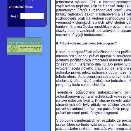
jednotnost výkladu EPC a harmonizovaných
zajišťována nepřímo. Různé členské státy EP
D
iskuzní fórum
patentových úřadů s rozhodovací praxí Evro
britský patentový zákon v ustanovení § 91 od
Najdi:
rozhodování brali na vědomí rozhodovací pr
veřejnost v členských státech EPC sledují pat
tomto směru má Česká republika prozatím značný
otázky patentovatelnosti počítačových program
možné směry její budoucnosti.
II. Právní ochrana počítačových programů
Rostoucí hospodářské důležitosti oboru počít
musela přizpůsobit i právní úprava. V současn
ochrany počítačových programů autorské práv
zvláštní druh literárního díla
[1]
. Do poloviny 
vytvoření zcela nového práva sui generis pro
autorské právo, jehož ochranná doba může někd
tohoto oboru. Autorskoprávní cesta právní och
sledovaný účel, nýbrž protože se jednalo o ji
programy touto cestou chránila.
Teoretické odůvodnění autorskoprávní o
autorskoprávní ochrany technických výkresů - 
na své estetické kvality. Příslušné novely au
chráněných děl byly přijaty ve většině vysp
úrovni se autorské právo pro počítačové prog
právní ochraně počítačových programů.
V polovině osmdesátých let se zdálo, že počít
práva, které se bude vztahovat nejen na doslovn
uživatelského rozhraní počítačových programů