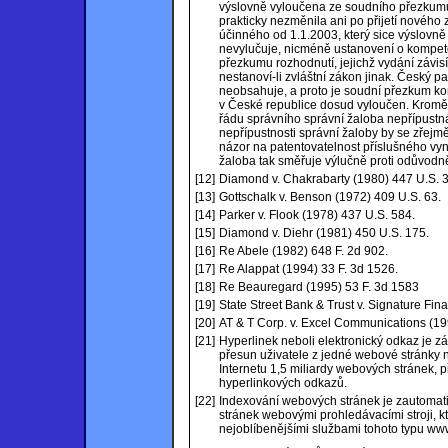
výslovně vyloučena ze soudního přezkumu
prakticky nezměnila ani po přijetí nového
účinného od 1.1.2003, který sice výslovn
nevylučuje, nicméně ustanovení o kompete
přezkumu rozhodnutí, jejichž vydání závis
nestanoví-li zvláštní zákon jinak. Český 
neobsahuje, a proto je soudní přezkum k
v České republice dosud vyloučen. Kromě 
řádu správního správní žaloba nepřípustná
nepřípustnosti správní žaloby by se zřejmě
názor na patentovatelnost příslušného vyn
žaloba tak směřuje výlučně proti odůvodn
[12]
Diamond v. Chakrabarty (1980) 447 U.S. 
[13]
Gottschalk v. Benson (1972) 409 U.S. 63.
[14]
Parker v. Flook (1978) 437 U.S. 584.
[15]
Diamond v. Diehr (1981) 450 U.S. 175.
[16]
Re Abele (1982) 648 F. 2d 902.
[17]
Re Alappat (1994) 33 F. 3d 1526.
[18]
Re Beauregard (1995) 53 F. 3d 1583
[19]
State Street Bank & Trust v. Signature Fin
[20]
AT & T Corp. v. Excel Communications (19
[21]
Hyperlinek neboli elektronický odkaz je z
přesun uživatele z jedné webové stránky 
Internetu 1,5 miliardy webových stránek,
hyperlinkových odkazů.
[22]
Indexování webových stránek je zautoma
stránek webovými prohledávacími stroji, k
nejoblíbenějšími službami tohoto typu ww