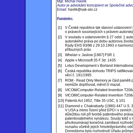
Mgr. Michal Havlík
Autor je advokátní koncipient ve Společné adv
Email:
havlik@sak-alo.cz
Poznámky:
[1]
V České republice tak stanoví ustanovení 
o právech souvisejících s právem autorsk
[2]
V souladu s ustanovením § 27 odst. 1 auto
autorského práva po dobu autorova života 
Rady EHS 93/98 z 29.10.1993 o harmoniza
příbuzných práv.
[3]
Whelan v. Jaslow [1987] FSR 1
[4]
Apple v Microsoft 35 F 3d. 1435
[5]
Lotus Development v Borland Internationa
[6]
Česká republika dohodu TRIPS ratifikovala
věcí č. 191/1995.
[7]
ROM - Read Only Memory je část paměti poč
nemůže doplňovat, měnit či mazat.
[8]
VICOM/Computer-Related Invention T208/8
[9]
VICOM/Computer-Related Invention T208/8
[10]
Patents Act 1952, Title 35 USC, § 101
[11]
Diamond v. Chakrabarty (1980) 447 U.S. 
V USA a mimo řízení před EPO i v zemích 
důležitou roli při tvorbě patentového prá
patentovatelného vynálezu. Soudy totiž v
přezkoumávají konečná zamítavá rozhodnu
rozsahu včetně jejich hmotněprávního odů
Donedávna byla rozhodnutí Úřadu průmyslo