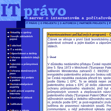
A
ktuality a zprávy
Patentovatelnost počítačových programů – Č
S
lovník základních
pojmů
Článek se věnuje v první části teoretickému 
patentové ochraně a jejím kladům a záporům,
E
-obchod
státech.
I
T a média
O
dpovědnost a delikty
I. Úvod
O
chrana osobních údajů
a dat
V důsledku nedávného přístupu České republi
A
utorská a průmyslová
práva
dne 5. října 1973 v Mnichově ("European Pate
O
chrana doménových
sdělením Ministerstva zahraničí č. 69/2002 
jmen
evropského patentového práva pro českou odbo
E
lektronický podpis
se Česká republika zavázala převzít tzv. spo
a podání
podle článku 1 EPC. To se skládá nejen ze 
M
ezinárodněprávní
patentového práva s EPC již došlo zákonem
aspekty
ochranu průmyslového vlastnictví, jímž byl
D
alší právní aspekty
průmyslových vzorech a zlepšovacích návrz
Internetu
patentového úřadu ("European Patent Office" d
S
ouvisející oblasti
stížnostních senátů a Velkého stížnostního sená
ní, protože podle EPC je post-registrační zruš
J
udikatura
svěřena do pravomoci národních soudů. Pro
communitaire
, u nějž jednotnost výkladu za
O
dkazy a zdroje