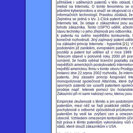
přihlášek i udělených patentů v této oblasti,
metod na Internetu. O tomto fenoménu se obr
pláněmi kyberprostoru a snaží se okupovat co nej
informačních technologií. Pravdou zůstává, ž
Zejména se jedná o tzv. 1-Click patent inter
Internetu tak, že údaje o zákazníkovi jsou 
tohoto zákazníka. Tento USPTO udělil, ačkoli
stavu techniky i o jeho zřejmosti pro odborník
k patentu na svého největšího konkurenta,
konečné rozhodnutí. Jiný zajímavý patent uděle
na základní princip Internetu - hyperlink
[21]
. 
podobném již zaniklém, evropském patentu z 
později a patent byl udělen až v roce 1989 a
Telecom objevil v polovině roku 2000 při pra
oznámil, že hodlá vybírat licenční poplatky 
největších amerických poskytovatelů interneto
největší americkou firmu v tomto oboru Prodig
instanci dne 22.srpna 2002 rozhodla, že inter
patentu. Jiný zásadní princip fungování In
monopolizovat společnost AltaVista, které by
sporných patentů lze uzavřít patentem společ
prodeje např. letenek pomocí tzv. holandsk
Zákazníci při ní sami nabízejí cenu, kterou jsou
Empirické zkušenosti s těmito a jim podobným
patentům, mezi něž se řadí praktické obtíže 
pochybnosti o odborné způsobilosti průzkumový
patentům by vedl ke zvýšení cen a omezen
obecně. Vzhledem omezeným teritoriálním účin
být práva k těmto patentům vykonávány vůč
států, které slouží zákazníkům v USA.