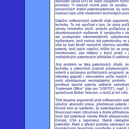
stížnostní senát EPO ve svém zásadním rozhod
prohlásil: "
V obecné rovině platí, že vynález,
konvenčních kritérii patentovatelnosti, by ne
realizaci bylo užito moderních technických pr
Odpůrci softwarových patentů však argumentuj
techniky. Ta má spočívat v tom, že vývoj poč
výroby hmotného zboží, protože počítačový pr
zkombinovaných myšlenek. K vynálezům v obla
ale postupnými inkrementálními vylepšením
myšlenkami, jenž mohou být patentovány ve p
vůle by bylo téměř nemožné všechny identifiko
patenty, tvrdí jejich odpůrci, blížilo by se 
monitorování, zda některý z tisíců prvků v
zveřejněných patentových přihlášek či udělenýc
Jiný problém se týká patentových úřadů, ze
techniky a odborných znalostí průzkumových 
rešerší a průzkumu počítačových programů, je
několika gigantů i obrovského počtu malých 
mohl představovat nezvladatelný problém. 
poněkud sporné patenty udělené samotný
Trademark Office" dále jen "USPTO"), např. 1
společnosti British Telecom, o nichž je řeč níže.
Třetí skupina argumentů proti softwarovým pat
výlučná absolutní práva, představují patenty
Kromě toho je nabíledni, že patentoprávní ochr
financovat nejen zdlouhavé a drahé přihlašova
musí být patentové nároky třikrát přepracová
Evropě, USA a Japonsku). Stejně nákladné,
patentům. Malé a střední podniky zabývající 
dostatečnými finančními prostředky k pokrytí