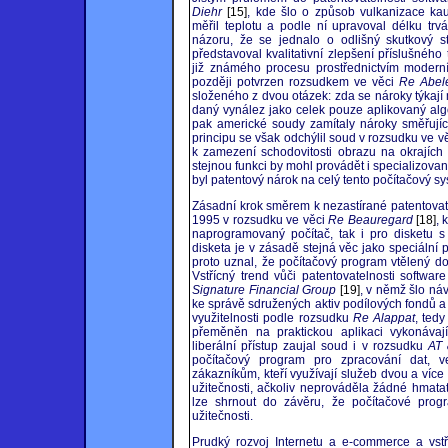
Diehr
[15]
, kde šlo o způsob vulkanizace ka
měřil teplotu a podle ní upravoval délku tr
názoru, že se jednalo o odlišný skutkový 
představoval kvalitativní zlepšení příslušnéh
již známého procesu prostřednictvím moderní 
později potvrzen rozsudkem ve věci
Re Abel
složeného z dvou otázek: zda se nároky týkaj
daný vynález jako celek pouze aplikovaný al
pak americké soudy zamítaly nároky směřují
principu se však odchýlil soud v rozsudku ve v
k zamezení schodovitosti obrazu na okrajích d
stejnou funkci by mohl provádět i specializovan
byl patentový nárok na celý tento počítačový s
Zásadní krok směrem k nezastírané patentovat
1995 v rozsudku ve věci
Re Beauregard
[18]
, 
naprogramovaný počítač, tak i pro disketu s
disketa je v zásadě stejná věc jako speciální
proto uznal, že počítačový program vtělený d
Vstřícný trend vůči patentovatelnosti softwa
Signature Financial Group
[19]
, v němž šlo ná
ke správě sdružených aktiv podílových fondů 
využitelnosti podle rozsudku
Re Alappat
, ted
přeměněn na praktickou aplikaci vykonávaj
liberální přístup zaujal soud i v rozsudku
AT 
počítačový program pro zpracování dat, v
zákazníkům, kteří využívají služeb dvou a víc
užitečnosti, ačkoliv neprováděla žádné hmat
lze shrnout do závěru, že počítačové progra
užitečnosti.
Prudký rozvoj Internetu a e-commerce a vst