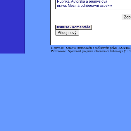
Rubrika: Autorská a průmyslová
práva, Mezinárodněprávní aspekty
Diskuse - komentáře:
ITprávo.cz - Server o internetovém a počítačovém právu; ISSN:180
Provozovatel: Společnost pro právo informačních technologií (SPIT