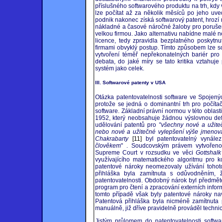
příslušného softwarového produktu na trh, kdy 
lze počítat až za několik měsíců po jeho uve
podnik nakonec získá softwarový patent, hrozí 
nákladné a časové náročné žaloby pro porušen
velkou firmou. Jako alternativu nabídne malé n
licence, tedy zpravidla bezplatného poskytnu
firmami obvyklý postup. Tímto způsobem lze so
vytvoření téměř nepřekonatelných bariér pro 
debata, do jaké míry se tato kritika vztahuj
systém jako celek.
III. Softwarové patenty v USA
Otázka patentovatelnosti software ve Spojený
protože se jedná o dominantní trh pro počíta
software. Základní právní normou v této oblas
1952, který neobsahuje žádnou výslovnou def
udělování patentů pro "
všechny nové a užiteč
nebo nové a užitečné vylepšení výše jmenov
Chakrabarty
[11]
byl patentovatelný vynále
člověkem
" . Soudcovským právem vytvořenou
Supreme Court v rozsudku ve věci
Gottshal
využívajícího matematického algoritmu pro k
patentové nároky neomezovaly užívání toho
přihláška byla zamítnuta s odůvodněním, 
patentovatelnosti. Obdobný nárok byl předmě
program pro čtení a zpracování externích info
tomto případě však byly patentové nároky na
Patentová přihláška byla nicméně zamítnuta p
manuálně, již dříve pravidelně prováděl techni
Jistým průlomem do patentovatelnosti soft