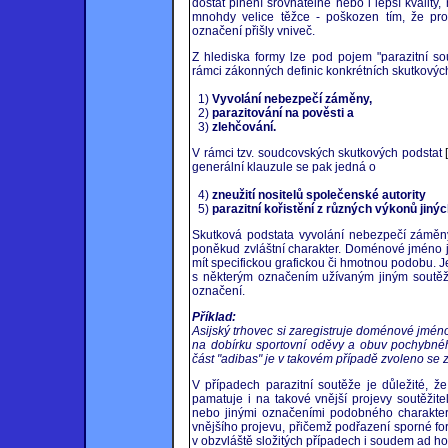
dostat plnění srovnatelné nebo i lepší kvality
mnohdy velice těžce - poškozen tím, že pro
označení přišly vniveč.
Z hlediska formy lze pod pojem "parazitní so
rámci zákonných definic konkrétních skutkových
1)
Vyvolání nebezpečí záměny,
2)
parazitování na pověsti a
3)
zlehčování.
V rámci tzv. soudcovských skutkových podstat
[
generální klauzule se pak jedná o
4)
zneužití nositelů společenské autority
5)
parazitní kořistění z různých výkonů jinýc
Skutková podstata vyvolání nebezpečí záměny 
poněkud zvláštní charakter. Doménové jméno j
mít specifickou grafickou či hmotnou podobu.
s některým označením užívaným jiným soutěž
označení.
Příklad:
Asijský trhovec si zaregistruje doménové jmén
na dobírku sportovní oděvy a obuv pochybné
část "adibas" je v takovém případě zvoleno s
V případech parazitní soutěže je důležité, ž
pamatuje i na takové vnější projevy soutěži
nebo jinými označeními podobného charakteru
vnějšího projevu, přičemž podřazení sporné 
v obzvláště složitých případech i soudem ad ho