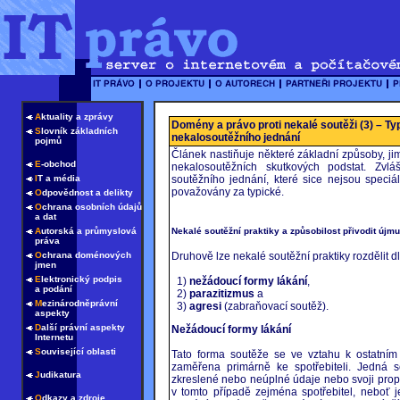
A
ktuality a zprávy
Domény a právo proti nekalé soutěži (3) – T
S
lovník základních
nekalosoutěžního jednání
pojmů
Článek nastiňuje některé základní způsoby, j
E
-obchod
nekalosoutěžních skutkových podstat. Zv
I
T a média
soutěžního jednání, které sice nejsou speciá
považovány za typické.
O
dpovědnost a delikty
O
chrana osobních údajů
a dat
Nekalé soutěžní praktiky a způsobilost přivodit új
A
utorská a průmyslová
práva
O
chrana doménových
Druhově lze nekalé soutěžní praktiky rozdělit d
jmen
E
lektronický podpis
1)
nežádoucí formy lákání
,
a podání
2)
parazitizmus
a
M
ezinárodněprávní
3)
agresi
(zabraňovací soutěž).
aspekty
D
alší právní aspekty
Nežádoucí formy lákání
Internetu
S
ouvisející oblasti
Tato forma soutěže se ve vztahu k ostatním s
zaměřena primárně ke spotřebiteli. Jedná s
J
udikatura
zkreslené nebo neúplné údaje nebo svoji pro
v tomto případě zejména spotřebitel, neboť j
O
dkazy a zdroje