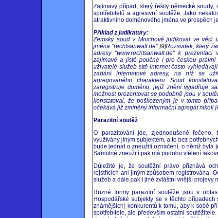
Zajímavý případ, který řešily německé soudy,
spotřebitelů a agresivní soutěže. Jako nekalo
atraktivního doménového jména ve prospěch je
Příklad z judikatury:
Zemský soud v Mnichově judikoval ve věci 
jména "rechtsanwalt.de"
[9]
Rozsudek, který ža
adresy "www.rechtsanwalt.de" k prezentaci 
zajímavé a jistě poučné i pro českou právní 
uživatelé služeb sítě internet často vyhledáva
zadání internetové adresy, na níž se už
agregovaného charakteru. Soud konstatova
zaregistruje doménu, jejíž znění vyjadřuje s
možnost prezentovat se podobně jsou v soutěž
konstatoval, že poškozeným je v tomto přípa
očekává již zmíněný informační agregát nikoli 
Parazitní soutěž
O parazitování jde, zjednodušeně řečeno, t
využívány jiným subjektem, a to bez potřebný
bude jednat o zneužití označení, o němž byla
Samotné zneužití pak má podobu vtělení tak
Důležité je, že soutěžní právo přiznává o
rejstřících ani jiným způsobem registrována. 
služeb a dále pak i jiné zvláštní vnější projev
Různé formy parazitní soutěže jsou v oblas
Hospodářské subjekty se v těchto případech s
známějších) konkurentů k tomu, aby k sobě při
spotřebitele, ale především ostatní soutěžitele.