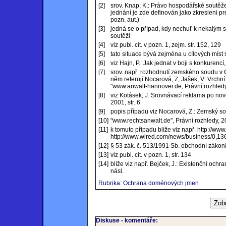
[2]
srov. Knap, K.: Právo hospodářské soutěž
jednání je zde definován jako zkreslení pr
pozn. aut.)
[3]
jedná se o případ, kdy nechuť k nekalým
soutěži
[4]
viz publ. cit. v pozn. 1, zejm. str. 152, 129
[5]
tato situace bývá zejména u cílových mís
[6]
viz Hajn, P.: Jak jednat v boji s konkurencí
[7]
srov. např. rozhodnutí zemského soudu v 
něm referují Nocarová, Z, Jašek, V: Vrch
"www.anwalt-hannover.de, Právní rozhledy, 
[8]
viz Kotásek, J.:Srovnávací reklama po no
2001, str. 6
[9]
popis případu viz Nocarová, Z.: Zemský s
[10]
"www.rechtsanwalt.de", Právní rozhledy, 200
[11]
k tomuto případu blíže viz např. http://
http://www.wired.com/news/business/0,13
[12]
§ 53 zák. č. 513/1991 Sb. obchodní zákoník
[13]
viz publ. cit. v pozn. 1, str. 134
[14]
blíže viz např. Bejček, J.: Existenční och
násl.
Rubrika: Ochrana doménových jmen
Diskuse - komentáře: