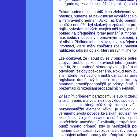
kategorie agresivních soutěžních praktik), tak i 
Pokud budeme chtít nahlížet na zlehčování v pr
praktiku, budeme se navíc muset vypořádat s
a nemravného jednání. Ačkoli již bylo poje
soutěže nemůže být skokovým způsobem pro pr
dojít k vytvoření nových, dvojích měřítek), plat
pohled na předmětné formy jednání a mnoho pr
masmédiích působily nemravným dojmem, 
hlediska. Příčinou tohoto stavu je samozřejmě 
informací, které měly zpočátku zcela nadkul
nahlíženo jako na objekt, který mravními měřít
Lze očekávat, že i soud by se v případě potře
zabýval problematikou mravnosti jeho agresiv
také to, že napadená strana by zcela jistě a
odvrácení žaloby poškozeného. Pokud tedy bu
sítě internet, jež bychom mohli označit za a
registrace doménových jmen místem, kde b
Mnohem pravděpodobnější je výskyt čistě a
prezentací či rozesílání propagačních e-mailů.
Zvláštním případem parazitizmu je sub 4) zneuží
a jejich jméno má větší než obvyklou společe
tím objektem, který může být formou vtě
nekalosoutěžní element. Ačkoli je důvod k
veřejného života povede ke získání soutěžní
skutečnost, že jméno samo o sobě nic o přísl
spotřebitele podvědomě ovlivnit), nebývá tot
budiž mnoho případů, kdy si nejrůznější pod
jménem pak nabízejí své zboží a služby bez toh
k zahájení účinné obrany dle předpisů práva pro