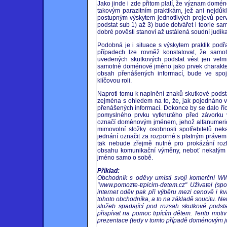
Jako jinde i zde přitom platí, že význam domé
takovým parazitním praktikám, jež ani nejdůk
postupným výskytem jednotlivých projevů perv
podstat sub 1) až 3) bude dotvářet i teorie sa
dobré pověsti stanoví až ustálená soudní judika
Podobná je i situace s výskytem praktik podř
případech lze rovněž konstatovat, že sam
uvedených skutkových podstat vést jen velm
samotné doménové jméno jako prvek charakterist
obsah přenášených informací, bude ve spoje
klíčovou roli.
Naproti tomu k naplnění znaků skutkové podsta
zejména s ohledem na to, že, jak pojednáno 
přenášených informací. Dokonce by se dalo ří
pomyslného prvku vytknutého před závorku v
označí doménovým jménem, jehož alfanumerické
mimovolní složky osobnosti spotřebitelů n
jednání označit za rozporné s platným právem 
tak nebude zřejmě nutné pro prokázání rozh
obsahu komunikační výměny, neboť nekalým
jméno samo o sobě.
Příklad:
Obchodník s oděvy umístí svoji komerční 
"www.pomozte-trpicim-detem.cz" Uživatel (spotř
internet oděv pak při výběru mezi cenově i kv
tohoto obchodníka, a to na základě soucitu. N
služeb spadající pod rozsah skutkové pods
přispívat na pomoc trpícím dětem. Tento mot
prezentace (tedy v tomto případě doménovým 