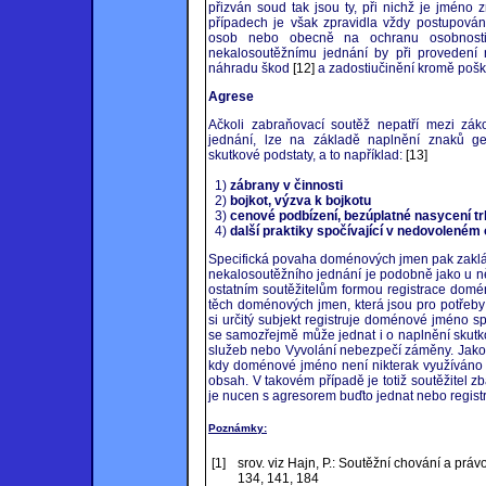
přizván soud tak jsou ty, při nichž je jméno
případech je však zpravidla vždy postupová
osob nebo obecně na ochranu osobnosti,
nekalosoutěžnímu jednání by při provedení
náhradu škod
[12]
a zadostiučinění kromě poško
Agrese
Ačkoli zabraňovací soutěž nepatří mezi zá
jednání, lze na základě naplnění znaků gen
skutkové podstaty, a to například:
[13]
1)
zábrany v činnosti
2)
bojkot, výzva k bojkotu
3)
cenové podbízení, bezúplatné nasycení t
4)
další praktiky spočívající v nedovolené
Specifická povaha doménových jmen pak zaklád
nekalosoutěžního jednání je podobně jako u ně
ostatním soutěžitelům formou registrace domén
těch doménových jmen, která jsou pro potřeby 
si určitý subjekt registruje doménové jméno 
se samozřejmě může jednat i o naplnění skutk
služeb nebo Vyvolání nebezpečí záměny. Jako 
kdy doménové jméno není nikterak využíváno n
obsah. V takovém případě je totiž soutěžitel 
je nucen s agresorem buďto jednat nebo registr
Poznámky:
[1]
srov. viz Hajn, P.: Soutěžní chování a práv
134, 141, 184