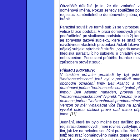
Obzvláště důležité je to, že dle zmíněné 
doménová jména. Pokud se tedy soutěžitel pok
registraci zaměnitelného doménového jména, 
bránit.
Parazitní soutěž ve formě sub 2) se v prostor
velice blízce podobá. V praxi doménových jme
podřaditelné po skutkovou podstatu sub 2) k
jej zpravidla takové subjekty, které se snaž
návštěvnost vlastních prezentací. Ačkoli takové
nějaký subjekt, výrobek či službu, vypadá nav
hlediska parazitujícího subjektu o chladný ek
nebezpečné. Posouzení průběhu hranice mezi
způsobem provést soud.
Příklad z judikatury:
V českém právním prostředí by byl jist
"verizonsucks.com" jenž byl v prostředí am
obchodní označení firmy Bell Atlantic a lit
doménové jméno "verizonsucks.com" (volně přel
firmou Bell Atlantic napaden, provedl 
"verizonreallysucks.com" (v překl. "Verizon je 
dokonce jméno "verizonshouldspendmoretimefi
Verizon by měl vynakládat více času na sprá
vyvolal ostrou diskusi právě nad mírou pří
jmen.
[11]
Jednání, které by bylo možné bez dalšího podřa
registrací doménových jmen rovněž vyskytuje, a
tím, jak lze na nekalou soutěžní praktiku zlehč
totiž registrací doménového jména dojde k jedn
čin jak charakter zabraňovacího soutěžního 