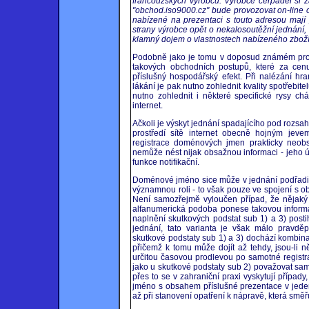
francouzských výrobců. Výrobce čerpadel si 
"obchod.iso9000.cz" bude provozovat on-line 
nabízené na prezentaci s touto adresou mají p
strany výrobce opět o nekalosoutěžní jednání
klamný dojem o vlastnostech nabízeného zboží
Podobně jako je tomu v doposud známém prostř
takových obchodních postupů, které za cen
příslušný hospodářský efekt. Při nalézání 
lákání je pak nutno zohlednit kvality spotřebite
nutno zohlednit i některé specifické rysy chá
internet.
Ačkoli je výskyt jednání spadajícího pod rozsa
prostředí sítě internet obecně hojným jev
registrace doménových jmen prakticky neob
nemůže nést nijak obsažnou informaci - jeho ú
funkce notifikační.
Doménové jméno sice může v jednání podřadit
významnou roli - to však pouze ve spojení s o
Není samozřejmě vyloučen případ, že nějaký
alfanumerická podoba ponese takovou informa
naplnění skutkových podstat sub 1) a 3) post
jednání, tato varianta je však málo pravdě
skutkové podstaty sub 1) a 3) dochází kombin
přičemž k tomu může dojít až tehdy, jsou-li 
určitou časovou prodlevou po samotné registr
jako u skutkové podstaty sub 2) považovat sam
přes to se v zahraniční praxi vyskytují přípa
jméno s obsahem příslušné prezentace v jeden
až při stanovení opatření k nápravě, která sm