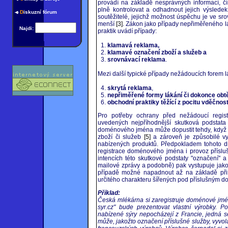
provádí na základě nesprávných informací, čím
plně kontrolovat a odhadnout jejich výsledek
D
iskuzní fórum
soutěžitelé, jejichž možnost úspěchu je ve sro
menší
[3]
. Zákon jako případy nepřiměřeného l
Najdi:
praktik uvádí případy:
1.
klamavá reklama,
2.
klamavé označení zboží a služeb a
3.
srovnávací reklama
.
Mezi další typické případy nežádoucích forem l
4.
skrytá reklama
,
5.
nepřiměřené formy lákání či dokonce obt
6.
obchodní praktiky těžící z pocitu vděčnosti
Pro potřeby ochrany před nežádoucí regi
uvedených nejpříhodnější skutková podstata
doménového jména může dopustit tehdy, když
zboží či služeb
[5]
a zároveň je způsobilé vyv
nabízených produktů. Předpokladem tohoto d
registrace doménového jména i provoz přísl
intencích této skutkové podstaty "označení" 
mailové zprávy a podobně) pak vystupuje jako "
případě možné napadnout až na základě přist
určitého charakteru šířených pod příslušným
Příklad:
Česká mlékárna si zaregistruje doménové jmén
syr.cz" bude prezentovat vlastní výrobky. P
nabízené sýry nepocházejí z Francie, jedná 
může, jakožto označení příslušné služby, vyvol