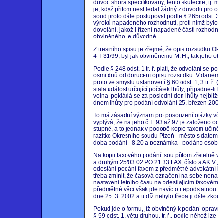
důvod shora specifikovaný, tento skutečně, tj. 
je, když přitom neshledal žádný z důvodů pro odm
soud proto dále postupoval podle § 265i odst. 
výroků napadeného rozhodnutí, proti nimž byl
dovolání, jakož i řízení napadené části rozhodn
obviněného je důvodné.
Z trestního spisu je zřejmé, že opis rozsudku O
4 T 31/99, byl jak obviněnému M. H., tak jeho 
Podle § 248 odst. 1 tr. ř. platí, že odvolání se
osmi dnů od doručení opisu rozsudku. V daném
proto ve smyslu ustanovení § 60 odst. 1, 3 tr. ř
stala událost určující počátek lhůty; připadne-
volna, pokládá se za poslední den lhůty nejbliž
dnem lhůty pro podání odvolání 25. březen 2002
To má zásadní význam pro posouzení otázky vča
vyplývá, že na jeho č. l. 93 až 97 je založeno
stupně, a to jednak v podobě kopie faxem učině
razítko Okresního soudu Plzeň - město s datem
doba podání - 8.20 a poznámka - podáno osob
Na kopii faxového podání jsou přitom zřetelně v
a druhým 25/03 02 PO 21:33 FAX, číslo a AK V., R
odeslání podání faxem z předmětné advokátní kan
třeba zmínit, že časová označení na sebe nenav
nastavení letního času na odesílajícím faxovém p
předmětné věci však jde navíc o nepodstatnou
dne 25. 3. 2002 a tudíž nebylo třeba ji dále zk
Pokud jde o formu, jíž obviněný k podání opra
§ 59 odst. 1, větu druhou, tr. ř., podle něhož lz