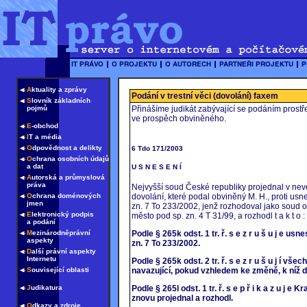
A
ktuality a zprávy
Podání v trestní věci (dovolání) faxem
S
lovník základních
pojmů
Přinášíme judikát zabývající se podáním prostře
ve prospěch obviněného.
E
-obchod
I
T a média
O
dpovědnost a delikty
6 Tdo 171/2003
O
chrana osobních údajů
a dat
U S N E S E N Í
A
utorská a průmyslová
práva
Nejvyšší soud České republiky projednal v n
dovolání, které podal obviněný M. H., proti usn
O
chrana doménových
jmen
zn. 7 To 233/2002, jenž rozhodoval jako soud o
E
lektronický podpis
město pod sp. zn. 4 T 31/99, a rozhodl t a k t o :
a podání
Podle § 265k odst. 1 tr. ř. s e z r u š u j e us
M
ezinárodněprávní
aspekty
zn. 7 To 233/2002.
D
alší právní aspekty
Internetu
Podle § 265k odst. 2 tr. ř. s e z r u š u j í 
navazující, pokud vzhledem ke změně, k níž 
S
ouvisející oblasti
Podle § 265l odst. 1 tr. ř. s e p ř i k a z u j
J
udikatura
znovu projednal a rozhodl.
O
dkazy a zdroje