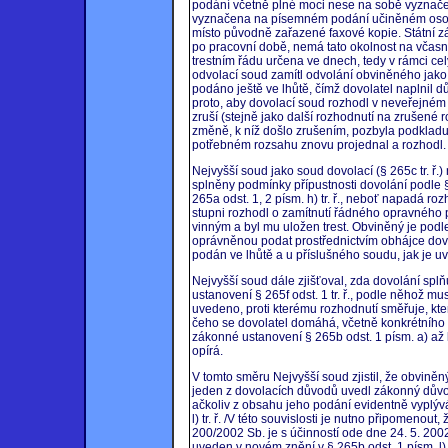
podání včetně plné moci nese na sobě vyznačení č
vyznačena na písemném podání učiněném osobn
místo původně zařazené faxové kopie. Státní z
po pracovní době, nemá tato okolnost na včasnos
trestním řádu určena ve dnech, tedy v rámci cel
odvolací soud zamítl odvolání obviněného ja
podáno ještě ve lhůtě, čímž dovolatel naplnil dův
proto, aby dovolací soud rozhodl v neveřejném
zruší (stejně jako další rozhodnutí na zrušené
změně, k níž došlo zrušením, pozbyla podkladu
potřebném rozsahu znovu projednal a rozhodl.
Nejvyšší soud jako soud dovolací (§ 265c tr. ř.)
splněny podmínky přípustnosti dovolání podle § 
265a odst. 1, 2 písm. h) tr. ř., neboť napadá 
stupni rozhodl o zamítnutí řádného opravného p
vinným a byl mu uložen trest. Obviněný je podle 
oprávněnou podat prostřednictvím obhájce dov
podán ve lhůtě a u příslušného soudu, jak je uve
Nejvyšší soud dále zjišťoval, zda dovolání spl
ustanovení § 265f odst. 1 tr. ř., podle něhož mu
uvedeno, proti kterému rozhodnutí směřuje, kte
čeho se dovolatel domáhá, včetně konkrétního
zákonné ustanovení § 265b odst. 1 písm. a) až l) t
opírá.
V tomto směru Nejvyšší soud zjistil, že obviněn
jeden z dovolacích důvodů uvedl zákonný důvod d
ačkoliv z obsahu jeho podání evidentně vyplýv
l) tr. ř. /V této souvislosti je nutno připomeno
200/2002 Sb. je s účinností ode dne 24. 5. 200
uveden v novém znění v § 265b odst. 1 písm. l) t