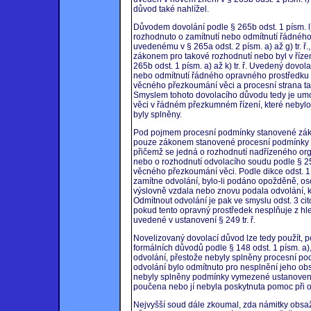
důvod také nahlížel.
Důvodem dovolání podle § 265b odst. 1 písm. l) t
rozhodnuto o zamítnutí nebo odmítnutí řádnéh
uvedenému v § 265a odst. 2 písm. a) až g) tr. 
zákonem pro takové rozhodnutí nebo byl v říz
265b odst. 1 písm. a) až k) tr. ř. Uvedený dovol
nebo odmítnutí řádného opravného prostředk
věcného přezkoumání věci a procesní strana ta
Smyslem tohoto dovolacího důvodu tedy je um
věci v řádném přezkumném řízení, které nebylo 
byly splněny.
Pod pojmem procesní podmínky stanovené záko
pouze zákonem stanovené procesní podmínky pr
přičemž se jedná o rozhodnutí nadřízeného orgánu
nebo o rozhodnutí odvolacího soudu podle § 253 
věcného přezkoumání věci. Podle dikce odst. 
zamítne odvolání, bylo-li podáno opožděně, o
výslovně vzdala nebo znovu podala odvolání, kte
Odmítnout odvolání je pak ve smyslu odst. 3 c
pokud tento opravný prostředek nesplňuje z hl
uvedené v ustanovení § 249 tr. ř.
Novelizovaný dovolací důvod lze tedy použít, p
formálních důvodů podle § 148 odst. 1 písm. a), b)
odvolání, přestože nebyly splněny procesní p
odvolání bylo odmítnuto pro nesplnění jeho obsah
nebyly splněny podmínky vymezené ustanovením 
poučena nebo jí nebyla poskytnuta pomoc při o
Nejvyšší soud dále zkoumal, zda námitky obsaž