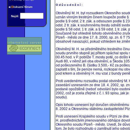
O d ů v o d n ě n í :
D
iskuzní fórum
Obviněný M. H. byl rozsudkem Okresního soudu 
Najdi:
uznán vinným trestným činem loupeže podle § 2
podle § 9 odst. 2 tr. zák. a odsouzen podle § 234 
odst. 2 tr. zák. k souhrnnému trestu odnětí svob
podle § 58 odst. 1 tr. zák. a § 59 odst. 1 tr. zá
Současně byl ohledně tohoto obviněného zrušen
Plzeň - město ze dne 17. 8. 2000, sp. zn. 6 T 7
obsahově navazující, pokud vzhledem ke změně
Obviněný M. H. se předmětného trestného činu d
soudu prvního stupně jej přitom spáchal spolu 
00.45 hod. v P. poblíže T. mostu poté, co došlo 
Audi 80, v němž jeli oba obvinění, a Škoda 105
od poškozeného B. částku 3.500,- Kč za poškoz
zaplatit s tím, že peníze nemá, rozkopal mu obvi
pod krkem a obviněný H. mu vzal z bundy peněž
Proti uvedenému rozsudku podal obviněný M. H.
zasedání usnesením ze dne 18. 4. 2002, sp. zn. 7
podané opožděně (neboť odvolání bylo osobně
2002, což je zcela zřejmé z č. l. 93 spisu, jak
soudu).
Opis tohoto usnesení byl doručen obviněnému M.
8. 2002 a Okresnímu státnímu zastupitelství Pl
Proti usnesení Krajského soudu v Plzni ze dne 
H. prostřednictvím jmenovaného obhájce dovolá
Okresního soudu Plzeň - město. Uvedl, že důvody
tom, že bylo rozhodnuto o zamítnutí jeho odvo