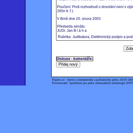
Poučení: Proti rozhodnutí o dovolání není s vý
265n tr. ř.).
V Brně dne 20. února 2003
Předseda senátu:
JUDr. Jan B l á h a
Rubrika: Judikatura, Elektronický podpis a pod
Diskuse - komentáře:
ITprávo.cz - Server o internetovém a počítačovém právu; ISSN:180
Provozovatel: Společnost pro právo informačních technologií (SPIT