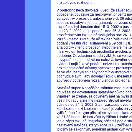
pro takovéto rozhodnutí.
V podrobnostech dovolatel uvedl, že závěr sou
opožděně, považuje za nesprávný, přičemž nav
spravedlivý proces garantovaného v čl. 36 odst.
soud se nezabýval jeho argumenty po věcné st
stupně mu byl doručen dne 15. 3. 2002 a posle
dne 23. 3. 2002, resp. pondělí dne 25. 3. 2002.
prostřednictvím faxu, a následujícího dne 26. 
Plzeň - město. Uvedl, že ač fax není výslovně uv
podání v trestní věci, ustanovení § 59 odst. 1 t
analogicky v jeho prospěch, neboť je zřejmé, 
mezi výčtem technických prostředků uveden, a t
podobné. Odvolacímu soudu vytkl, že se ve 
nevypořádal a poukázal na nález Ústavního soud
evidenci najít faxové podání, nelze tuto skutečnost
pro to dostatečné důvody, vycházet z presumpc
že ve věci nebyly splněny podmínky ustanovení 
pochybil. Navrhl, aby dovolací soud usnesení K
aby věc v potřebném rozsahu znovu projednal 
Státní zástupce Nejvyššího státního zastupitel
poukázal na dovolatelem uplatněný důvod podle §
vyjádření je zřejmé, že obviněný měl na mysli 
trestního řádu a zřejmě nezaregistroval novel
účinnou od 24. 5. 2002. Státní zástupce uvedl, 
konci spisu mezi kopiemi dokladů je založen vý
vytištěného faxovým přístrojem bylo odesláno z 
ve 21.33 hodin. Je tam však vytištěno i druhé z
jde o zápis faxu přijímajícího, přičemž podle st
nastavený letní čas, který v roce 2002 začínal a
totožný se zákonným, poněkud archaickým výra