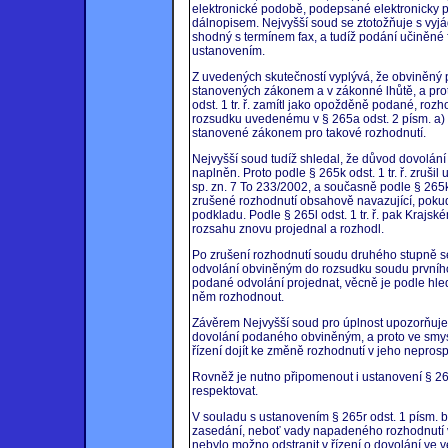
elektronické podobě, podepsané elektronicky po
dálnopisem. Nejvyšší soud se ztotožňuje s vyjá
shodný s termínem fax, a tudíž podání učiněn
ustanovením.
Z uvedených skutečností vyplývá, že obviněný 
stanovených zákonem a v zákonné lhůtě, a prot
odst. 1 tr. ř. zamítl jako opožděně podané, roz
rozsudku uvedenému v § 265a odst. 2 písm. a) až
stanovené zákonem pro takové rozhodnutí.
Nejvyšší soud tudíž shledal, že důvod dovolání p
naplněn. Proto podle § 265k odst. 1 tr. ř. zruši
sp. zn. 7 To 233/2002, a současně podle § 265k o
zrušené rozhodnutí obsahově navazující, poku
podkladu. Podle § 265l odst. 1 tr. ř. pak Krajs
rozsahu znovu projednal a rozhodl.
Po zrušení rozhodnutí soudu druhého stupně se
odvolání obviněným do rozsudku soudu prvního
podané odvolání projednat, věcně je podle h
něm rozhodnout.
Závěrem Nejvyšší soud pro úplnost upozorňuje
dovolání podaného obviněným, a proto ve smysl
řízení dojít ke změně rozhodnutí v jeho nepros
Rovněž je nutno připomenout i ustanovení § 265s 
respektovat.
V souladu s ustanovením § 265r odst. 1 písm. b) 
zasedání, neboť vady napadeného rozhodnutí 
nebylo možno odstranit v řízení o dovolání ve 