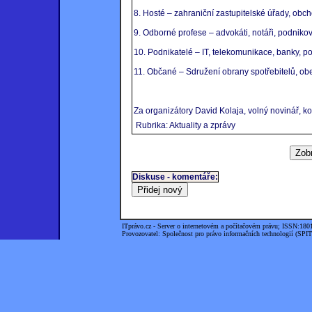
8. Hosté – zahraniční zastupitelské úřady, obc
9. Odborné profese – advokáti, notáři, podnikoví
10. Podnikatelé – IT, telekomunikace, banky, p
11. Občané – Sdružení obrany spotřebitelů, obe
Za organizátory David Kolaja, volný novinář, 
Rubrika: Aktuality a zprávy
Diskuse - komentáře:
ITprávo.cz - Server o internetovém a počítačovém právu; ISSN:180
Provozovatel: Společnost pro právo informačních technologií (SPIT