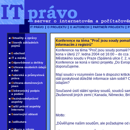
A
ktuality a zprávy
Konference na téma "Proč jsou soudy pomalé
S
lovník základních
informacím z registrů"
pojmů
Konference na téma "Proč jsou soudy pomalé? -
E
-obchod
kona v úterý 27. ledna 2004 od 16:00 – do cca 
I
T a média
Městského soudu v Praze (Spálená ulice č. 2, v
Konference se koná v rámci projektu „Do Evropsk
O
dpovědnost a delikty
doporučujeme.
O
chrana osobních údajů
a dat
Mají soudci v rozumném čase k dispozici kriti
A
utorská a průmyslová
práva
stát poskytovat důležité informace sám sobě? C
údajům?
O
chrana doménových
jmen
Současné úsilí státní správy soudů, soudců sa
E
lektronický podpis
a podání
Zkušeností jiných zemí ( Kanada, Německo, Bri
M
ezinárodněprávní
aspekty
D
alší právní aspekty
Internetu
S
ouvisející oblasti
Motto:
J
udikatura
„Důvěřujme našim soudům, ale požadujme od nic
O
dkazy a zdroje