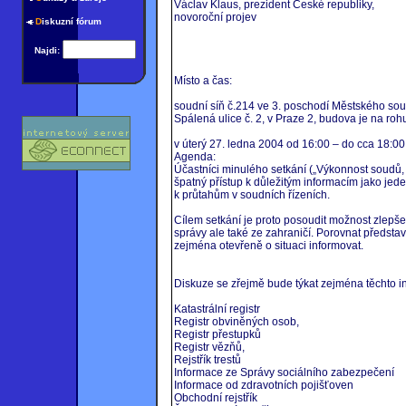
Václav Klaus, prezident České republiky,
novoroční projev
D
iskuzní fórum
Najdi:
Místo a čas:
soudní síň č.214 ve 3. poschodí Městského sou
Spálená ulice č. 2, v Praze 2, budova je na roh
v úterý 27. ledna 2004 od 16:00 – do cca 18:00
Agenda:
Účastníci minulého setkání („Výkonnost soudů, j
špatný přístup k důležitým informacím jako jede
k průtahům v soudních řízeních.
Cílem setkání je proto posoudit možnost zlepšen
správy ale také ze zahraničí. Porovnat předsta
zejména otevřeně o situaci informovat.
Diskuze se zřejmě bude týkat zejména těchto in
Katastrální registr
Registr obviněných osob,
Registr přestupků
Registr vězňů,
Rejstřík trestů
Informace ze Správy sociálního zabezpečení
Informace od zdravotních pojišťoven
Obchodní rejstřík