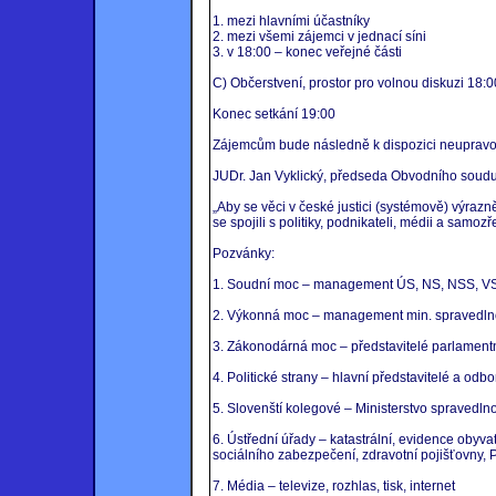
1. mezi hlavními účastníky
2. mezi všemi zájemci v jednací síni
3. v 18:00 – konec veřejné části
C) Občerstvení, prostor pro volnou diskuzi 18:
Konec setkání 19:00
Zájemcům bude následně k dispozici neupravo
JUDr. Jan Vyklický, předseda Obvodního soudu
„Aby se věci v české justici (systémově) výrazn
se spojili s politiky, podnikateli, médii a samo
Pozvánky:
1. Soudní moc – management ÚS, NS, NSS, VS,
2. Výkonná moc – management min. spravedlnosti,
3. Zákonodárná moc – představitelé parlamentn
4. Politické strany – hlavní představitelé a 
5. Slovenští kolegové – Ministerstvo spravedl
6. Ústřední úřady – katastrální, evidence obyv
sociálního zabezpečení, zdravotní pojišťovny, 
7. Média – televize, rozhlas, tisk, internet