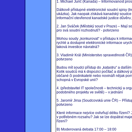
1. Michael Jurič (Kanada) – Informovanost pro
Dálkově přístupné elektronické soudní spisy (tre
ukázka). Jak naopak získává kanadský soudce 
informační otevřenost kanadské justice důvěru 
2. Jan Sváček (Městský soud v Praze) – Mají s
pro svá soudní rozhodnutí? - potvrzeno
Mohou soudy „konkurovat“ v přístupu k informa
rychlé a dostupné elektronické informace urychl
taková investice návratná?
3. Vladimír Král (Ministerstvo spravedlnosti Č
potvrzeno
Budou mít soudci přístup do „katastru“ a dalším
Kolik soudců má k dispozici počítač a dálkový 
občané či podnikatelé nebo novináři nějak po
schopná v Evropské unii?
4. (představitel IT společnosti – technický a or
podobného projektu ve světě) – v jednání
5. Jaromír Jirsa (Soudcovská unie ČR) – Přístup
potvrzeno
Které informace nejvíce ovlivňují délku řízen
v potřebném rozsahu? Jak se lze dopátrat maje
řízení?
B) Moderovaná debata 17:00 – 18:00