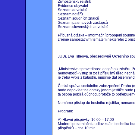
Živnostenský rejstřík
Evidence obyvatel
Seznam advokátů
Seznam notářů
Seznam soudních znalců
Seznam patentových zástupců
Seznam slovenských advokátů
Příbuzná otázka – informační propojení soudnict
zřejmě samostatným tématem některého z příšt
JUDr. Eva Tilleová, předsedkyně Okresního soud
„Ministerstvo spravedlnosti dospělo k závěru, 
nemovitostí - vstup si totiž příslušný úřad nech
je třeba výpis z katastru, musíme dát písemný d
Česká správa sociálního zabezpečení Praha (c
bude odpovídat na dotazy jenom jestliže bude p
ta osoba pobírá důchod, protože to potřebujem
Nemáme přístup do trestního rejstříku, nemáme a
Program:
A) Hlavní příspěvky: 16:00 – 17:00
Moderní prezentační audiovizuální technika bu
příspěvků – cca 10 min.