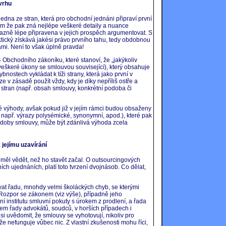
vrhu
edna ze stran, která pro obchodní jednáni připraví první
m že pak zná nejlépe veškeré detaily a nuance
razně lépe připravena v jejich prospěch argumentovat. S
ktický získává jakési právo prvního tahu, tedy obdobnou
rami. Není to však úplně pravda!
 Obchodního zákoníku, které stanoví, že „jakýkoliv
I veškeré úkony se smlouvou související), který obsahuje
ybnostech vykládat k tíži strany, která jako první v
ze v zásadě použít vždy, kdy je díky nepříliš ostře a
tran (např. obsah smlouvy, konkrétní podoba či
 výhody, avšak pokud již v jejím rámci budou obsaženy
a např. výrazy polysémické, synonymní, apod.), které pak
doby smlouvy, může být zdánlivá výhoda zcela
ejímu uzavírání
 měl vědět, než ho stavět začal. O outsourcingových
ích ujednáních, platí toto tvrzení dvojnásob. Co dělat,
at řadu, mnohdy velmi školáckých chyb, se kterými
Rozpor se zákonem (viz výše), případně jeho
 institutu smluvní pokuty s úrokem z prodlení, a řada
m řady advokátů, soudců, v horších případech i
 si uvědomit, že smlouvy se vyhotovují, nikoliv pro
že nefunguje vůbec nic. Z vlastní zkušenosti mohu říci,