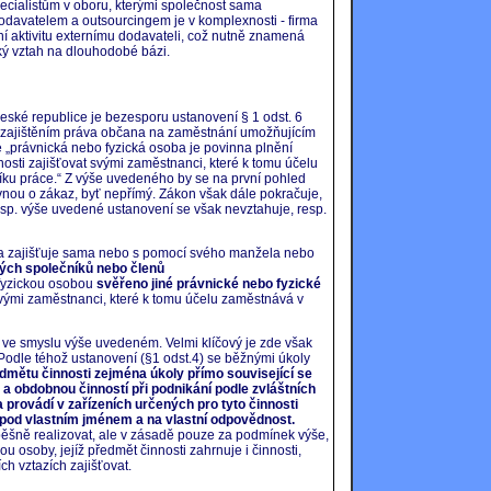
pecialistům v oboru, kterými společnost sama
odavatelem a outsourcingem je v komplexnosti - firma
í aktivitu externímu dodavateli, což nutně znamená
ký vztah na dlouhodobé bázi.
eské republice je bezesporu ustanovení § 1 odst. 6
se zajištěním práva občana na zaměstnání umožňujícím
 „právnická nebo fyzická osoba je povinna plnění
nosti zajišťovat svými zaměstnanci, které k tomu účelu
íku práce.“ Z výše uvedeného by se na první pohled
ovnou o zákaz, byť nepřímý. Zákon však dále pokračuje,
esp. výše uvedené ustanovení se však nevztahuje, resp.
oba zajišťuje sama nebo s pomocí svého manžela nebo
ých společníků nebo členů
 fyzickou osobou
svěřeno jiné právnické nebo fyzické
t svými zaměstnanci, které k tomu účelu zaměstnává v
o ve smyslu výše uvedeném. Velmi klíčový je zde však
odle téhož ustanovení (§1 odst.4) se běžnými úkoly
edmětu činnosti zejména úkoly přímo související se
a obdobnou činností při podnikání podle zvláštních
 provádí v zařízeních určených pro tyto činnosti
 pod vlastním jménem a na vlastní odpovědnost.
pěšně realizovat, ale v zásadě pouze za podmínek výše,
ou osoby, jejíž předmět činnosti zahrnuje i činnosti,
h vztazích zajišťovat.