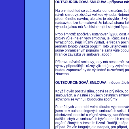
OUTSOURCINGOVÁ SMLOUVA - příprava ná
Na první pohled se zdá zcela jednoznačné, že j
návrh smlouvy, získává velikou výhodu. Nejeno
předmětného návrhu, ale také je obvykle již vý
nadsázkou lze konstatovat, že taková strana fa
výhodu, jakou má šachista hrající s bitými figu
Problém totiž spočívá v ustanovení §266 odst. 4
projev vůle (nejen tedy smlouva, její část, ale 
výraz připouštějící různý výklad, je třeba v poch
jednání tohoto výrazu použil”. Toto ustanovení l
jasně ohraničeným pojmům nejasná vůle obou s
hranice závazku ve smlouvě, apod.).
Příprava návrhů smlouvy, tedy má nesporně své
výrazy připouštějící různý výklad (tedy zejmén
budou zapracovány do výsledné (uzavřené) po
ztracena.
OUTSOURCINGOVÁ SMLOUVA - něco málo k j
Když člověk postaví dům, dozví se prý něco, co
smlouvách, a vlastně i o všech ostatních smluvn
abychom se vyhnuli budoucím sporům?
Patrně bych zde mohl velmi dlouho vyjmenováv
jsem se v outsourcingových smlouvách setkal. 
obcházení, neostré a vágní závazky, zaměňování
dalších chyb ve smlouvách bývá denních chlebe
orgánů činných v trestním řízení. Raději je lépe
případ, že vše funguje, ale naopak, pro případ, 