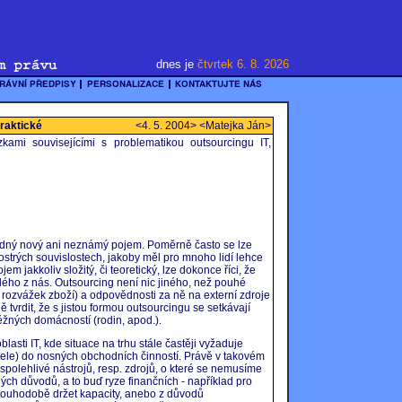
dnes je
čtvrtek 6. 8. 2026
praktické
<4. 5. 2004> <Matejka Ján>
ami souvisejícími s problematikou outsourcingu IT,
.
ádný nový ani neznámý pojem. Poměrně často se lze
ostrých souvislostech, jakoby měl pro mnoho lidí lehce
 jakkoliv složitý, či teoretický, lze dokonce říci, že
dého z nás. Outsourcing není nic jiného, než pouhé
. rozvážek zboží) a odpovědnosti za ně na externí zdroje
 tvrdit, že s jistou formou outsourcingu se setkávají
ěžných domácností (rodin, apod.).
sti IT, kde situace na trhu stále častěji vyžaduje
atele) do nosných obchodních činností. Právě v takovém
spolehlivé nástrojů, resp. zdrojů, o které se nemusíme
iných důvodů, a to buď ryze finančních - například pro
louhodobě držet kapacity, anebo z důvodů