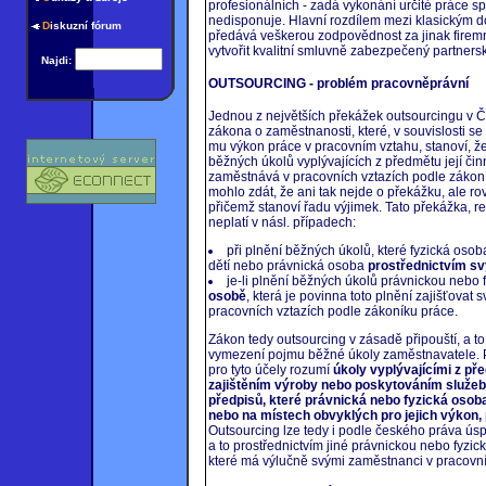
profesionálních - zadá vykonání určité práce s
nedisponuje. Hlavní rozdílem mezi klasickým d
D
iskuzní fórum
předává veškerou zodpovědnost za jinak firemn
vytvořit kvalitní smluvně zabezpečený partners
Najdi:
OUTSOURCING - problém pracovněprávní
Jednou z největších překážek outsourcingu v Č
zákona o zaměstnanosti, které, v souvislosti 
mu výkon práce v pracovním vztahu, stanoví, že
běžných úkolů vyplývajících z předmětu její čin
zaměstnává v pracovních vztazích podle zákon
mohlo zdát, že ani tak nejde o překážku, ale r
přičemž stanoví řadu výjimek. Tato překážka, r
neplatí v násl. případech:
při plnění běžných úkolů, které fyzická os
dětí nebo právnická osoba
prostřednictvím sv
je-li plnění běžných úkolů právnickou nebo
osobě
, která je povinna toto plnění zajišťova
pracovních vztazích podle zákoníku práce.
Zákon tedy outsourcing v zásadě připouští, a t
vymezení pojmu běžné úkoly zaměstnavatele. P
pro tyto účely rozumí
úkoly vyplývajícími z př
zajištěním výroby nebo poskytováním služeb 
předpisů, které právnická nebo fyzická osoba
nebo na místech obvyklých pro jejich výkon,
Outsourcing lze tedy i podle českého práva ús
a to prostřednictvím jiné právnickou nebo fyzick
které má výlučně svými zaměstnanci v pracovníc