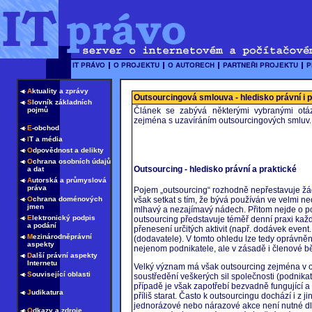
A
ktuality a zprávy
Outsourcingová smlouva - hledisko právní i 
S
lovník základních
pojmů
Článek se zabývá některými vybranými otázk
zejména s uzavíráním outsourcingových smluv
E
-obchod
I
T a média
O
dpovědnost a delikty
O
chrana osobních údajů
Outsourcing - hledisko právní a praktické
a dat
A
utorská a průmyslová
práva
Pojem „outsourcing“ rozhodně nepřestavuje ž
však setkat s tím, že bývá používán ve velmi ne
O
chrana doménových
jmen
mlhavý a nezajímavý nádech. Přitom nejde o pojem
E
lektronický podpis
outsourcing představuje téměř denní praxi kaž
a podání
přenesení určitých aktivit (např. dodávek event
M
ezinárodněprávní
(dodavatele). V tomto ohledu lze tedy oprávněně
aspekty
nejenom podnikatele, ale v zásadě i členové b
D
alší právní aspekty
Internetu
Velký význam má však outsourcing zejména v obla
S
ouvisející oblasti
soustředění veškerých sil společnosti (podnik
případě je však zapotřebí bezvadně fungující a 
J
udikatura
příliš starat. Často k outsourcingu dochází i z j
jednorázové nebo nárazové akce není nutné d
O
dkazy a zdroje