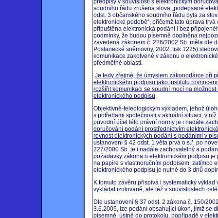
předpisy v souvislosti s elektronickým doručov
soudního řádu zrušena slova „podepsané elektr
odst. 3 občanského soudního řádu byla za slov
elektronické podobě“, přičemž tato úprava trvá
připuštěna elektronická podání i bez připojen
podmínky, že budou písemně doplněna nejpozdě
zavedená zákonem č. 226/2002 Sb. měla dle dů
Poslanecké sněmovny, 2002, tisk 1225) sledov
komunikace zakotvené v zákonu o elektronickém
předmětné oblasti.
Je tedy zřejmé, že úmyslem zákonodárce při při
elektronického podpisu jako institutu rovnoc
rozšířit komunikaci se soudní mocí na možnost 
elektronického podpisu
.
Objektivně-teleologickým výkladem, jehož úloho
s potřebami společnosti v aktuální situaci, v ní
původní účel této právní normy je i nadále zac
doručování podání prostřednictvím elektronické
rovnost elektronických podání s podáními v p
ustanovení § 42 odst. 1 věta prvá o.s.ř. po no
227/2000 Sb. je i nadále zachovatelný a podán
požadavky zákona o elektronickém podpisu j
na papíre s vlastnoručním podpisem, zatímco 
elektronického podpisu je nutné do 3 dnů dopln
K tomuto závěru přispívá i systematický výklad
vykládat izolovaně, ale též v souvislostech cel
Dle ustanovení § 37 odst. 2 zákona č. 150/200
3.6.2005, lze podání obsahující úkon, jímž se
písemně, ústně do protokolu, popřípadě v elek