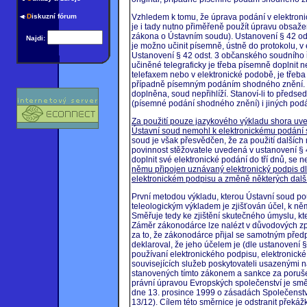
D
iskuzní fórum
Vzhledem k tomu, že úprava podání v elektron
je i tady nutno přiměřeně použít úpravu obsa
zákona o Ústavním soudu). Ustanovení § 42 ods
Najdi:
je možno učinit písemně, ústně do protokolu, v 
Ustanovení § 42 odst. 3 občanského soudního ř
učiněné telegraficky je třeba písemně doplnit n
telefaxem nebo v elektronické podobě, je třeba v
případně písemným podáním shodného znění. K
doplněna, soud nepřihlíží. Stanoví-li to předse
(písemné podání shodného znění) i jiných podá
Za použití pouze jazykového výkladu shora u
Ústavní soud nemohl k elektronickému podání s
soud je však přesvědčen, že za použití dalších
povinnost stěžovatele uvedená v ustanovení §
doplnit své elektronické podání do tří dnů, se
němu připojen uznávaný elektronický podpis dl
elektronickém podpisu a změně některých další
První metodou výkladu, kterou Ústavní soud použi
teleologickým výkladem je zjišťován účel, k něm
Směřuje tedy ke zjištění skutečného úmyslu, kte
Záměr zákonodárce lze nalézt v důvodových zp
za to, že zákonodárce přijal se samotným před
deklaroval, že jeho účelem je (dle ustanovení 
používaní elektronického podpisu, elektronické 
souvisejících služeb poskytovateli usazenými n
stanovených tímto zákonem a sankce za poruše
právní úpravou Evropských společenství je s
dne 13. prosince 1999 o zásadách Společenství 
13/12). Cílem této směrnice je odstranit překáž