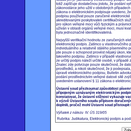
totiž zajišťuje dostatečnou jistotu, že podání v
zákonodárce jeho užití v obdobných případech 
zákona o elektronickém podpisuje uvedeno, že
podpisu používat pouze zaručené elektronické p
akreditovanými poskytovateli certifikačních služ
pro výkon veřejné moci vůči fyzickým a právni
užíván v oblasti orgánů veřejné moci, musí kval
byla jednoznačně identifikovatelná.
Nejvyšší verifikační hodnotu ze zaručených el
elektronický podpis. Zatímco u vlastnoručního 
individuálního a relativně stálého písemného 
jde pouze o schopnost provést nějaký úkon, kte
takového podpisu. Zatímco v případě vlastnoru
ze určitý podpis náleží určité osobě, v případ
Znalec zde potvrzuje pouze skutečnost, že dat
prostředků, a nikoli skutečnost, že ji podepsala
úpravě elektronického podpisu, Bulletin advokaci
podání prostřednictvím veřejné datové sítě zvýš
uvedeném ustanovení § 11 zákona o elektronic
Ústavní soud přezkoumal způsobilost písem
připojeným uznávaným elektronickým podpis
konstatovat, že ústavní stížnost vykazuje va
k výzvě Ústavního soudu přípisem doručeným
doplnili, pročež mohl Ústavní soud přistoupit
Výňatek z nálezu IV. ÚS 319/05
Rubrika: Judikatura, Elektronický podpis a pod