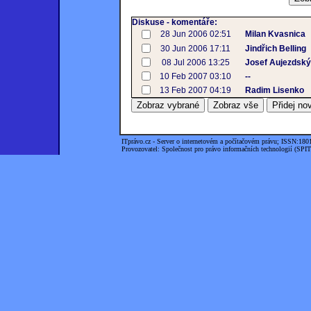
Diskuse - komentáře:
28 Jun 2006 02:51
Milan Kvasnica
30 Jun 2006 17:11
Jindřich Belling
08 Jul 2006 13:25
Josef Aujezdský
10 Feb 2007 03:10
--
13 Feb 2007 04:19
Radim Lisenko
ITprávo.cz - Server o internetovém a počítačovém právu; ISSN:180
Provozovatel: Společnost pro právo informačních technologií (SPIT