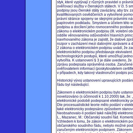
styk, které vyplývají z různých pravidel o právn
ověřovací služby v členských státech. V čl. 5 
podpisy jsou členské státy zavázány, aby tzv.
kvalifikovaných osvědčeních a vytvořené pomoc
právní stránce spojeny se stejnými právními nás
papírovém podkladu. Smyslem a účelem této smě
podpisu a docílení jeho rovnocenného postave
zákonu o elektronickém podpisu (III. volební o
oddíle věnovanému odůvodnění hlavních princ
navrhovaného zákona je zajistit, že datové zprá
rozpor v zacházení mezi datovými zprávami a 
2 zákona o elektronickém podpisu uvádí, že za
elektronického podpisu představuje ekvivalent
technologických postupů, které umožňují jednoz
vytvořila. K ustanovení § 3 je dále uvedeno, ž
zprávu podepsala oprávněná osoba. Zaručené
ověřovatelem informací (poskytovatelem certif
v případech, kdy takový vlastnoruční podpis po
Historický vývoj ustanovení upravujících podá
řádu byl následující.
Zákonem o elektronickém podpisu bylo ustanov
novelizováno (s účinností k 1.10.2000) tak, že:
elektronické podobě podepsané elektronicky pod
Dle procesualistické teorie mělo podání v elekt
také elektronicky podepsáno způsobem stanov
Neobsahovalo-li podání také náležitý elektronic
L., Mazanec, M.: Občanský soudní řád. Komentář.
Vzhledem k tomu, že zákon o elektronickém pod
občanského soudního řádu, nebylo možné podat
zaručeným elektronickým podpisem. Zákonem č.