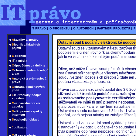
A
ktuality a zprávy
Ústavní soud k podání v elektronické podobě
S
lovník základních
pojmů
Ústavní soud se v zajímavém nálezu zabýval tí
podpisem je či není rovno "klasickému" podání v
E
-obchod
jak to ve vztahu k elektronickým podáním obe
I
T a média
O
dpovědnost a delikty
Dříve, než může Ústavní soud přikročit k věcné
O
chrana osobních údajů
zda ústavní stížnost splňuje všechny náležito
a dat
soudu, ve znění pozdějších předpisů (dále jen „
A
utorská a průmyslová
podána včas a zda je přípustná.
práva
O
chrana doménových
Právní zástupce stěžovatelů zaslal dne 3.6.2
jmen
stížnost v
elektronické podobě se zaručeným 
E
lektronický podpis
akreditovaného poskytovatele certifikačních
a podání
stěžovatelů ve lhůtě tří dnů písemně nedoplnil
M
ezinárodněprávní
má procesní účinky, a je návrhem na zahájení 
aspekty
Ústavnímu soudu (ustanovení § 34 odst. 1 věta
D
alší právní aspekty
Internetu
podání, která nejsou návrhy na zahájení řízení
S
ouvisející oblasti
Ústavní soud v dosavadní praxi vykládal písem
ustanovení § 42 odst. 3 občanského soudního ř
J
udikatura
byla písemně doplněna nejpozději do tří dnů, i
O
dkazy a zdroje
originál, případně písemné podání shodného z