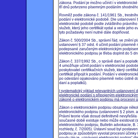
zákona. Podání je možno učinit i v elektronick
tří dnů potvrzeno písemným podáním shodnéh
Rovněž podle zákona č. 141/1961 Sb., trestního
podání v elektronické podobě. Dle ustanovení §5
elektronické podobě podle zvláštního právního
služeb, který jeho certifikát vydal a vede jeho e
tyto požadavky není nutné dále doplňovat.
Zákon č. 500/2004 Sb., správní řád, ve znění 
ustanovení § 37 odst. 4 učinit podání písemně
podepsané zaručeným elektronickým podpisem
elektronického podpisu je třeba doplnit do 5 dn
Zákon č. 337/1992 Sb., o správě daní a poplatk
4 umožňuje učinit podání v elektronické podob
poskytovatel certifikačních služeb, který certif
certifikát připojit k podání. Podání v elektroni
po odeslání opakováno písemně nebo ústně do 
daní a poplatků).
I systematický výklad relevantních ustanovení 
elektronické podání s připojeným elektronick
zákoně o elektronickém podpisu má procesní 
Zákon o elektronickém podpisu obsahuje někol
elektronického podpisu (ustanovení § 2 písm. a
Právní teorie však dosud definitivně nevyřešila
současné době existuje nebo může existovat (sr
elektronického podpisu, Bulletin advokacie, B. 
rozhledy, č. 7/2005). Ústavní soud byl postave
podpisu je způsobilým vyvolat procesní účink
soudu jím je „uznávaný elektronický podpis“ d