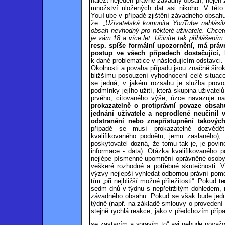
nalézt nejeden právně závadný obsah, nejen 
množství uložených dat asi nikoho. V této 
YouTube v případě zjištění závadného obsahu 
že:
„Uživatelská komunita YouTube nahlási
obsah nevhodný pro některé uživatele. Chcete
je vám 18 a více let. Učiníte tak přihlášením 
resp. spíše formální upozornění, má práv
postup ve všech případech dostačující, 
k dané problematice v následujícím odstavci.
Okolnosti a povaha případu jsou značně širok
bližšímu posouzení vyhodnocení celé situace
se jedná, v jakém rozsahu je služba provoz
podmínky jejího užití, která skupina uživatel
prvého, citovaného výše, úzce navazuje 
prokazatelně o protiprávní povaze obsa
jednání uživatele a neprodleně neučinil 
odstranění nebo znepřístupnění takovýc
případě se musí prokazatelně dozvědět 
kvalifikovaného podnětu, jemu zaslaného)
poskytovatel dozná, že tomu tak je, je povin
informace - data). Otázka kvalifikovaného p
nejlépe písmenné upomnění oprávněné osoby 
veškeré rozhodné a potřebné skutečnosti. V t
výzvy nejlepší vyhledat odbornou právní po
tím „při nejbližší možné příležitosti“. Pokud 
sedm dnů v týdnu s nepřetržitým dohledem, m
závadného obsahu. Pokud se však bude jed
týdně (např. na základě smlouvy o
provedení 
stejně rychlá reakce,
jako v předchozím přípa
se zasta
vím a spravím to“ asi nebude považ