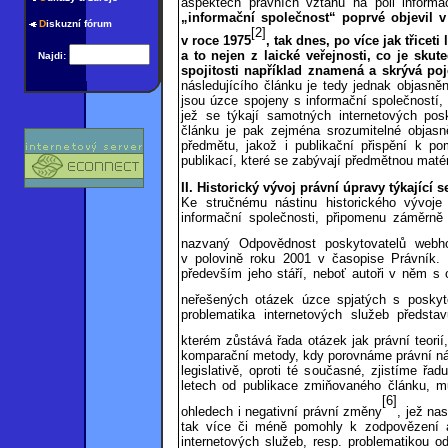
aspektech právních vztahů na poli informač
„informační společnost“ poprvé objevil v
D
iskuzní fórum
[2]
v roce 1975
, tak dnes, po více jak třiceti
a to nejen z laické veřejnosti, co je s
Najdi:
spojitosti například znamená a skrývá po
následujícího článku je tedy jednak objasněn
jsou úzce spojeny s informační společností,
jež se týkají samotných internetových posk
článku je pak zejména srozumitelné objas
předmětu, jakož i publikační přispění k 
publikací, které se zabývají předmětnou matér
II.
Historický vývoj právní úpravy
týkající 
Ke stručnému nástinu historického vývoje 
informační společnosti, připomenu záměrně
nazvaný Odpovědnost poskytovatelů webho
v polovině roku 2001 v časopise Právník.
především jeho stáří, neboť autoři v něm s
neřešených otázek úzce spjatých s poskyt
problematika internetových služeb předsta
kterém zůstává řada otázek jak právní teorií
komparační metody, kdy porovnáme právní náz
legislativě, oproti té současné, zjistíme 
letech od publikace zmiňovaného článku, mů
[6]
ohledech i negativní právní změny
, jež na
tak více či méně pomohly k zodpovězení 
internetových služeb, resp. problematikou 