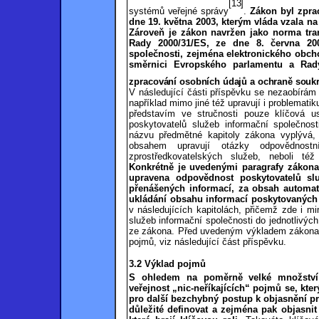
[13]
systémů veřejné správy
.
Zákon byl zpra
dne 19. května 2003, kterým vláda vzala n
Zároveň je zákon navržen jako norma tra
Rady 2000/31/ES, ze dne 8. června 200
společnosti, zejména elektronického obcho
směrnici Evropského parlamentu a Rad
zpra
cování osobních údajů a ochraně soukr
V následující části příspěvku se nezaobírám
například mimo jiné též upravují i problemat
představím ve stručnosti pouze klíčová us
poskytovatelů služeb informační společnos
názvu předmětné kapitoly zákona vyplývá, 
obsahem upravují otázky odpovědnostní
zprostředkovatelských služeb, neboli též
Konkrétně je uvedenými paragrafy zákona
upravena odpovědnost poskytovatelů sl
přenášených informací, za obsah automat
ukládání obsahu informací poskytovaných
v následujících kapitolách, přičemž zde i m
služeb informační společnosti do jednotlivýc
ze zákona. Před uvedeným výkladem zákona vš
pojmů, viz následující část příspěvku.
3.2 Výklad pojmů
S ohledem na poměrně velké množství
veřejnost „nic-neříkajících“ pojmů se, kt
pro další bezchybný postup k objasnění pr
důležité definovat a zejména pak objasnit