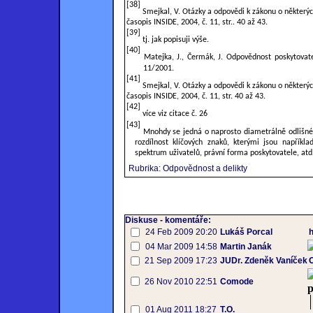
[38]
Smejkal, V. Otázky a odpovědi k zákonu o některýc
časopis INSIDE, 2004, č. 11, str.. 40 až 43.
[39]
tj. jak popisuji výše.
[40]
Matejka, J., Čermák, J. Odpovědnost poskytovatel
11/2001.
[41]
Smejkal, V. Otázky a odpovědi k zákonu o některýc
časopis INSIDE, 2004, č. 11, str. 40 až 43.
[42]
více viz citace č. 26
[43]
Mnohdy se jedná o naprosto diametrálně odlišné s
rozdílnost klíčových znaků, kterými jsou napříkla
spektrum uživatelů, právní forma poskytovatele, atd.
Rubrika: Odpovědnost a delikty
Diskuse - komentáře:
24 Feb 2009 20:20
Lukáš Porcal
04 Mar 2009 14:58
Martin Janák
21 Sep 2009 17:23
JUDr. Zdeněk Vaníček
O
26 Nov 2010 22:51
Comode
p
01 Aug 2011 18:27
T.O.