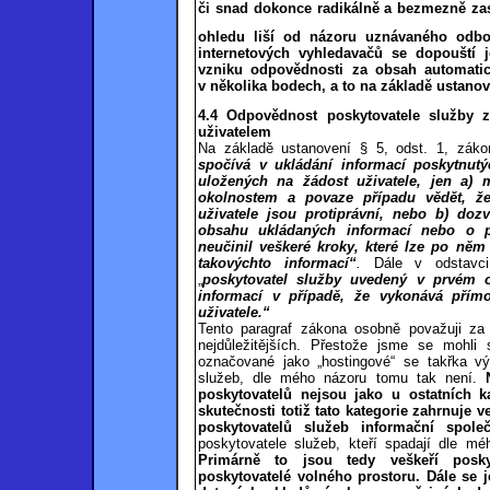
či snad dokonce radikálně a bezmezně zast
ohledu liší od názoru uznávaného odbo
internetových vyhledavačů se dopouští j
vzniku odpovědnosti za
obsah automati
v několika bodech, a to na základě ustanov
4.4 Odpovědnost poskytovatele služby 
uživatelem
Na základě ustanovení § 5, odst. 1, záko
spočívá v ukládání informací poskytnut
uložených na žádost uživatele, jen a) 
okolnostem a povaze případu vědět, ž
uživatele jsou protiprávní, nebo b) dozv
obsahu ukládaných informací nebo o pr
neučinil veškeré kroky, které lze po něm
takovýchto informací“
.
Dále v odstavci 
„
poskytovatel služby uvedený v prvém 
informací v případě, že vykonává přím
uživatele.“
Tento paragraf zákona osobně považuji za
nejdůležitějších. Přestože jsme se mohli
označované jako „hostingové“ se takřka vý
služeb, dle mého názoru tomu tak není.
poskytovatelů nejsou jako u ostatních ka
skutečnosti totiž tato kategorie zahrnuje v
poskytovatelů služeb informační společ
poskytovatele služeb, kteří spadají dle m
Primárně to jsou tedy veškeří posky
poskytovatelé volného prostoru. Dále se