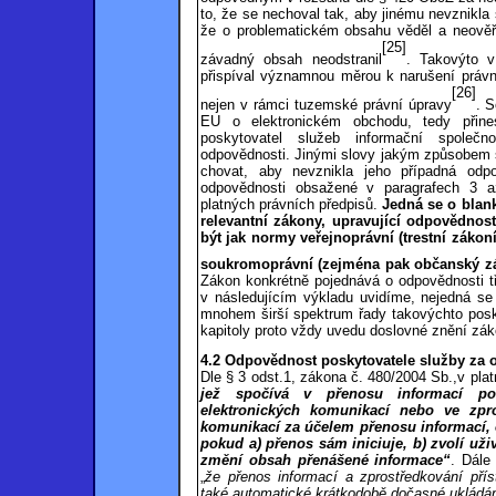
to, že se nechoval tak, aby jinému nevznikla
že o problematickém obsahu věděl a neověřil 
[25]
závadný obsah neodstranil
. Takovýto v
přispíval významnou měrou k narušení právní 
[26]
nejen v rámci tuzemské právní úpravy
.
S
EU o elektronickém obchodu, tedy přine
poskytovatel služeb informační společn
odpovědnosti. Jinými slovy jakým způsobem s
chovat, aby nevznikla jeho případná odp
odpovědnosti obsažené v paragrafech 3 a
platných právních předpisů.
Jedná se o blank
relevantní zákony, upravující odpovědnos
být jak normy veřejnoprávní (trestní zákon
soukromoprávní (zejména pak občanský zá
Zákon konkrétně pojednává o odpovědnosti tř
v následujícím výkladu uvidíme, nejedná se 
mnohem širší spektrum řady takovýchto posk
kapitoly proto vždy uvedu doslovné znění zák
4.2 Odpovědnost poskytovatele služby za 
Dle § 3 odst.1, zákona č. 480/2004 Sb.,v pl
jež spočívá v přenosu informací posk
elektronických komunikací nebo ve zpro
komunikací za účelem přenosu informací, 
pokud a)
přenos sám iniciuje, b)
zvolí uži
změní obsah přenášené informace“
.
Dále
„
že přenos informací a zprostředkování pří
také automatické krátkodobě dočasné ukládán