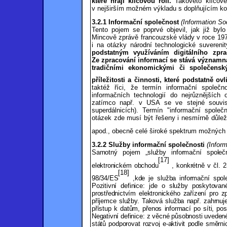
které hrají klíčovou roli.
Takovéto klíčové
v nejširším možném výkladu s doplňujícím k
3.2.1 Informační společnost
(Information So
Tento pojem se poprvé objevil, jak již by
Mincově zprávě francouzské vlády v roce 1975
i na otázky národní technologické suverenit
podstatným využíváním digitálního zpra
Ze zpracování informací se stává významná
tradičními ekonomickými či společenský
příležitosti a činnosti, které podstatně ov
taktéž říci, že t
ermín informační společn
informačních technologií do nejrůznějších
zatímco např. v USA se ve stejné souvisl
superdálnicích). Termín "informační spole
otázek zde musí být řešeny i nesmírně důležit
apod., obecně celé široké spektrum možných 
3.2.2 Služby informační společnosti
(Infor
Samotný pojem „služby informační společ
[17]
elektronickém obchodu
, konkrétně v čl. 2
[18]
98/34/ES
,kde je služba informační spole
Pozitivní definice: jde o služby poskytovan
prostřednictvím elektronického zařízení pro z
příjemce služby. Taková služba např. zahrnuj
přístup k datům, přenos informací po síti, pos
Negativní definice: z věcné působnosti uveden
států podporovat rozvoj e-aktivit podle směr