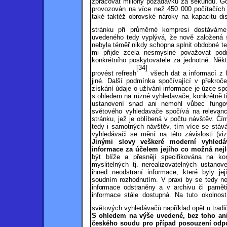
zpracovat milióny požadavků za sekundu. Goo
provozován na více než 450 000 počítačích 
také taktéž obrovské nároky na kapacitu di
stránku při průměrné kompresi dostávám
uvedeného tedy vyplývá, že nově založená s
nebyla téměř nikdy schopna splnit obdobné t
mi přijde zcela nesmyslné považovat pod
konkrétního poskytovatele za jednotné. Někt
[34]
provést refresh
všech dat a informací z
jiné. Další podmínka spočívající v překroče
získání údaje o užívání informace je úzce s
s ohledem na různé vyhledavače, konkrétně t
ustanovení snad ani nemohl vůbec fungova
světového vyhledavače spočívá na relevanci
stránku, jež je oblíbená v počtu návštěv. Čí
tedy i samotných návštěv, tím více se stává 
vyhledávači se mění na této závislosti (vi
Jinými slovy veškeré moderní vyhledá
informace za účelem jejího co možná nejl
být blíže a přesněji specifikována na ko
myslitelných tj. nerealizovatelných ustanov
ihned neodstraní informace, které byly j
soudním rozhodnutím. V praxi by se tedy n
informace odstraněny
a v archivu či pamět
informace stále dostupná. Na tuto okolnos
světových vyhledávačů například opět u tradi
S ohledem na výše uvedené, bez toho ani
českého soudu pro případ posouzení odpo