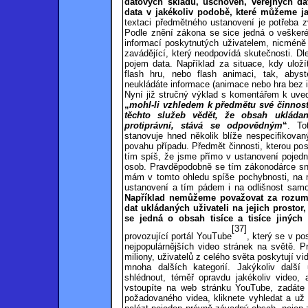
datových skladů, úschoven, veřejných dato
data v jakékoliv podobě, které můžeme ja
textaci předmětného ustanovení je potřeba z
Podle znění zákona se sice jedná o veškeré
informací poskytnutých uživatelem, nicméně
zavádějící, který neodpovídá skutečnosti. D
pojem data. Například za situace, kdy uloží
flash hru, nebo flash animaci, tak, abys
neukládáte informace (animace nebo hra bez i
Nyní již stručný výklad s komentářem k uve
„
mohl-li vzhledem k předmětu své činnost
těchto služeb vědět, že obsah ukládan
protiprávní, stává se odpovědným
“
. To
stanovuje hned několik blíže nespecifikovan
povahu případu. Předmět činnosti, kterou pos
tím spíš, že jsme přímo v ustanovení pojedná
osob. Pravděpodobně se tím zákonodárce sna
mám v tomto ohledu spíše pochybnosti, na mo
ustanovení a tím pádem i na odlišnost samot
Například nemůžeme považovat za rozumn
dat ukládaných uživateli na jejich prostor
se jedná o obsah tisíce a tisíce jiných
[37]
provozující portál YouTube
, který se v po
nejpopulárnějších video stránek na světě. Pr
miliony, uživatelů z celého světa poskytují v
mnoha dalších kategorií. Jakýkoliv další
shlédnout, téměř opravdu jakékoliv video, 
vstoupíte na web stránku YouTube, zadáte 
požadovaného videa, kliknete vyhledat a už