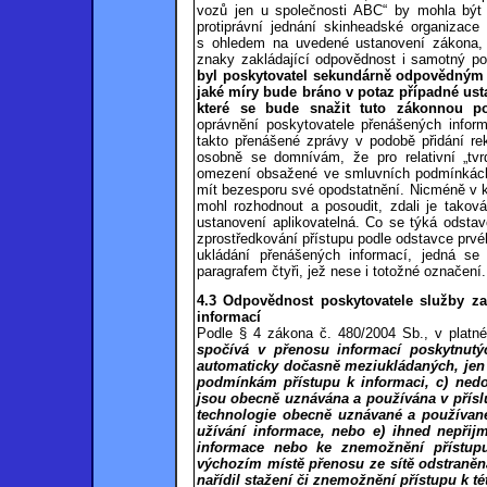
vozů jen u společnosti ABC“
by
mohla
být
protiprávní jednání skinheadské organizace t
s ohledem na uvedené ustanovení zákona, 
znaky zakládající odpovědnost i samotný po
byl poskytovatel sekundárně odpovědným 
jaké míry bude bráno v potaz případné us
které se bude snažit tuto zákonnou po
oprávnění poskytovatele přenášených infor
takto přenášené zprávy v podobě přidání re
osobně se domnívám, že pro relativní „tv
omezení obsažené ve smluvních podmínkách
mít bezesporu své opodstatnění. Nicméně v ko
mohl rozhodnout a posoudit, zdali je takov
ustanovení aplikovatelná. Co se týká odstav
zprostředkování přístupu podle odstavce prv
ukládání přenášených informací, jedná se 
paragrafem čtyři, jež nese i totožné označení.
4.3 Odpovědnost poskytovatele služby z
informací
Podle § 4 zákona č. 480/2004 Sb., v platn
spočívá v přenosu informací poskytnutý
automaticky dočasně meziukládaných, jen
podmínkám přístupu k informaci, c) nedod
jsou obecně uznávána a používána v přísl
technologie obecně uznávané a používané
užívání informace, nebo e) ihned nepřij
informace nebo ke znemožnění přístupu 
výchozím místě přenosu ze sítě odstraně
nařídil stažení či znemožnění přístupu k té