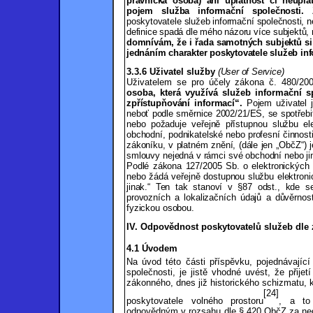
právnická osoba) ani úplatnost či neúpla
pojem služba informační společnosti.
poskytovatele služeb informační společnosti, n
definice spadá dle mého názoru více subjektů
domnívám, že i řada samotných subjektů s
jednáním charakter poskytovatele služeb in
3.3.6 Uživatel služby
(User of Service)
Uživatelem se pro účely zákona č. 480/2
osoba, která využívá služeb informační
s
zpřístupňování informací“.
Pojem uživatel j
neboť podle směrnice 2002/21/ES, se spotřebi
nebo požaduje veřejně přístupnou službu e
obchodní, podnikatelské nebo profesní činnos
zákoníku, v platném znění, (dále jen „
ObčZ“)
j
smlouvy nejedná v rámci své obchodní nebo jin
Podlé zákona 127/2005 Sb. o elektronických
nebo žádá veřejně dostupnou službu elektro
jinak.“ Ten tak stanoví v §87 odst., kde s
provozních a lokalizačních údajů a důvěrnos
fyzickou osobou.
IV. Odpovědnost poskytovatelů služeb dle
4.1 Úvod
em
Na úvod této části příspěvku, pojednávající
společnosti, je jistě vhodné uvést, že přij
zákonného, dnes již historického schizmatu, 
[24]
poskytovatele volného prostoru
, a to
odpovědným v rozsahu dle § 420 ObčZ za nedb