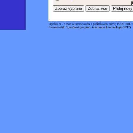
p
ITprávo.cz - Server o internetovém a počítačovém právu; ISSN:1801-
Provozovatel: Společnost pro právo informačních technologií (SPIT)