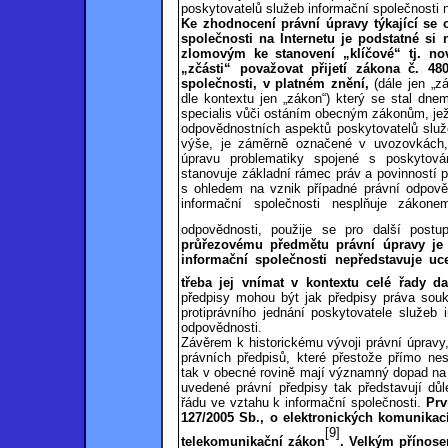
poskytovatelů služeb informační společnosti n
Ke zhodnocení právní úpravy týkající se 
společnosti na Internetu je podstatné si 
zlomovým ke stanovení „klíčové“ tj. n
„zčásti“ považovat přijetí zákona č. 48
společnosti, v platném znění,
(dále jen „z
dle kontextu jen „zákon“) který se stal dne
specialis vůči ostáním obecným zákonům, jež 
odpovědnostních aspektů poskytovatelů služe
výše, je záměrně označené v uvozovkách,
úpravu problematiky spojené s poskytová
stanovuje základní rámec práv a povinností 
s ohledem na vznik případné právní odpověd
informační společnosti nesplňuje záko
odpovědnosti, použije se pro další postu
průřezovému předmětu právní úpravy je 
informační společnosti nepředstavuje uc
třeba jej vnímat v kontextu celé řady d
předpisy mohou být jak předpisy práva souk
protiprávního jednání poskytovatele služeb 
odpovědnosti.
Závěrem k historickému vývoji právní úpravy,
právních předpisů, které přestože přímo ne
tak v obecné rovině mají významný dopad na c
uvedené právní předpisy tak představují důl
řádu ve vztahu k informační společnosti.
Prv
127/2005 Sb., o elektronických komunikací
[9]
telekomunikační zákon
. Velkým přínos