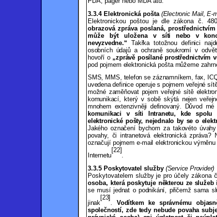
PDA, pager nebo MDA atd.
3.3.4 Elektronická pošta
(Electronic Mail, E-m
Elektronickou poštou je dle zákona č. 48
obrazová zpráva poslaná,
prostřednictvím
může být uložena v
síti nebo v konc
nevyzvedne.“
Takřka totožnou definici naj
osobních údajů a ochraně soukromí v odvět
hovoří o
„zprávě posílané prostřednictvím v
pod pojmem elektronická pošta můžeme zahrnou
SMS, MMS, telefon se záznamníkem, fax, ICQ
uvedena definice operuje s pojmem veřejné sít
možné zaměňovat pojem veřejné sítě elektro
komunikací, který v sobě skýtá nejen veřej
mnohem extenzivněji definovaný. Důvod mé 
komunikaci v síti Intranetu, kde spolu 
elektronické pošty, nejednalo by se o elek
Jakého označení bychom za takovéto úvahy 
povahy, či intranetová elektronická zpráva? 
označují pojmem e-mail elektronickou výměnu zp
[22]
Internetu
.
3.3.5 Poskytovatel služby
(Service Provider)
Poskytovatelem služby je pro účely zákona 
osoba, která poskytuje
některou ze služeb 
se musí jednat o podnikání, přičemž sama sl
[23]
jinak
.
Vodítkem ke správnému objasně
společností, zde tedy nebude povaha subjek