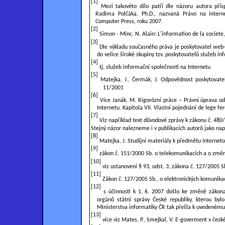
[1]
Mezi takovéto dílo patří dle názoru autora přísp
Radima Polčáka, Ph.D., nazvaná Právo na intern
Computer Press, roku 2007.
[2]
Simon - Minc, N. Alain: L'information de la societe,
[3]
Dle výkladu současného práva je poskytovatel web-h
do velice široké skupiny tzv. poskytovatelů služeb in
[4]
tj. služeb informační společnosti na Internetu
[5]
Matejka, J., Čermák, J. Odpovědnost poskytovatel
11/2001
[6]
Více Janák, M. Rigorózní práce – Právní úprava od
Internetu. Kapitola VII. Vlastní pojednání de lege f
[7]
Viz například text důvodové zprávy k zákonu č. 480
Stejný názor nalezneme i v publikacích autorů jako nap
[8]
Matejka, J. Studijní materiály k předmětu Interneto
[9]
zákon č. 151/2000 Sb. o telekomunikacích a o změn
[10]
viz ustanovení § 93, odst. 3, zákona č. 127/2005 S
[11]
Zákon č. 127/2005 Sb., o elektronických komunikac
[12]
s účinnosti k 1. 6. 2007 došlo ke změně zákona 
orgánů státní správy České republiky, kterou byl
Ministerstva informatiky ČR tak přešla k uvedenému
[13]
více viz Mates, P., Smejkal, V. E-goverment v čes