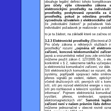
obsahuje legální definici tohoto komplikov
pro účely výše citovaného zákona s
elektronickými
prostředky na individuál
prostředky,
poskytovaná zpravidla za ú
prostředky,
pokud je odeslána prostřed
vyzvednuta
uživatelem z elektronického zař
že „individuální žádostí“ je požadavek Va
individuální požadavek je realizován v podobě
to je ta žádost, na základě které se začnou s
3.2.3 Elektronické prostředky
(Electronical 
Pro účely zákona
o některých službách i
prostředky“ rozumí
„zejména síť elektron
zařízení, koncová telekomunikační zařízen
jasná a srozumitelná neboť jsou zde smíchá
můžeme použít zákon č. 127/2005 Sb., o ele
konkrétně v § 2, nalezneme takřka vyčerpávaj
a elektronická komunikační zařízení, viz dále.
Sítí elektronických komunikací se rozumí, d
systémy, popřípadě spojovací nebo směrov
přenos signálů po vedení, rádiem, optick
včetně družicových sítí, pevných sítí s ko
sítí, sítí pro rozvod elektrické energie v ro
sítí pro rozhlasové a televizní vysílání a sí
informace“.
Pojmem elektronická komunikač
vysílání, přenos, směrování, spojov
elektromagnetických vln“.
Samotná legáln
zařízení není v našem právním řádu defin
můžeme jednoznačné v obecné rovině označi