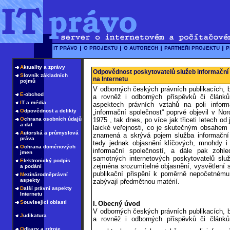
A
ktuality a zprávy
Odpovědnost poskytovatelů služeb informační 
S
lovník základních
na Internetu
pojmů
V odborných českých právních publikacích, b
E
-obchod
a rovněž i odborných příspěvků či článk
I
T a média
aspektech právních vztahů na poli infor
O
dpovědnost a delikty
„informační společnost“ poprvé objevil v No
O
chrana osobních údajů
1975 , tak dnes, po více jak třiceti letech od 
a dat
laické veřejnosti, co je skutečným obsahem 
A
utorská a průmyslová
znamená a skrývá pojem služba informační 
práva
tedy jednak objasnění klíčových, mnohdy i 
O
chrana doménových
informační společností, a dále pak zohle
jmen
samotných internetových poskytovatelů služ
E
lektronický podpis
zejména srozumitelné objasnění, vysvětlení
a podání
publikační přispění k poměrně nepočetnému
M
ezinárodněprávní
aspekty
zabývají předmětnou matérií.
D
alší právní aspekty
Internetu
S
ouvisející oblasti
I.
Obecný úvod
V odborných českých právních publikacích, b
J
udikatura
a rovněž i odborných příspěvků či článk
O
dkazy a zdroje