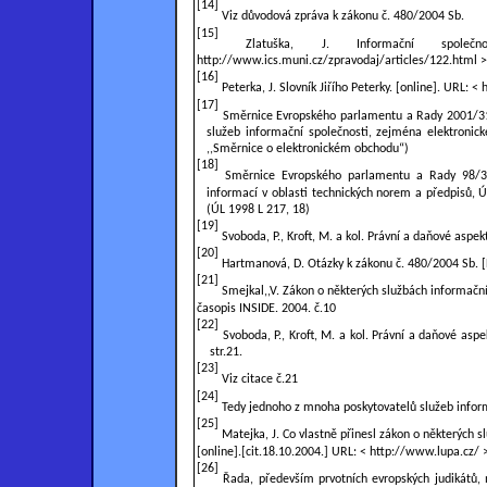
[14]
Viz důvodová zpráva k zákonu č. 480/2004 Sb.
[15]
Zlatuška, J. Informační spole
http://www.ics.muni.cz/zpravodaj/articles/122.html >
[16]
Peterka, J. Slovník Jiřího Peterky. [online]. URL: <
[17]
Směrnice Evropského parlamentu a Rady 2001/31/
služeb informační společnosti, zejména elektroni
,,Směrnice o elektronickém obchodu“)
[18]
Směrnice Evropského parlamentu a Rady 98/34
informací v oblasti technických norem a předpisů, 
(ÚL
1998 L
217, 18)
[19]
Svoboda, P., Kroft, M. a kol. Právní a daňové aspe
[20]
Hartmanová, D. Otázky k zákonu č. 480/2004 Sb. [E
[21]
Smejkal,,V. Zákon o některých službách informač
časopis INSIDE. 2004. č.10
[22]
Svoboda, P., Kroft, M. a kol. Právní a daňové aspe
str.21.
[23]
Viz citace č.21
[24]
Tedy jednoho z mnoha poskytovatelů služeb inform
[25]
Matejka, J. Co vlastně přinesl zákon o některých s
[online].[cit.18.10.2004.]
URL: < http://www.lupa.cz/ 
[26]
Řada, především prvotních evropských judikátů, 