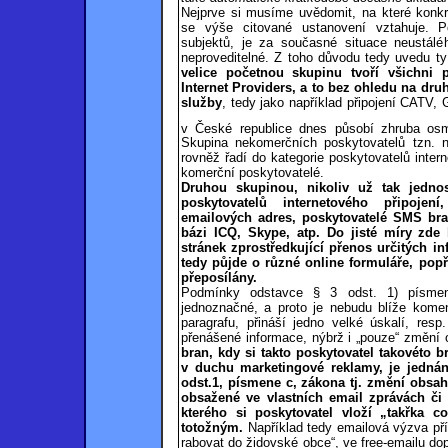
Nejprve si musíme uvědomit, na které konkré
se výše citované ustanovení vztahuje. P
subjektů, je za současné situace neustáléh
neproveditelné. Z toho důvodu tedy uvedu ty 
velice početnou skupinu tvoří všichni po
Internet Providers, a to bez ohledu na dr
služby
, tedy jako například připojení CATV
v České republice dnes působí zhruba osm
Skupina nekomerčních poskytovatelů tzn. na
rovněž řadí do kategorie poskytovatelů inter
komerční poskytovatelé.
Druhou skupinou, nikoliv už tak jedn
poskytovatelů internetového připojení
emailových adres, poskytovatelé SMS br
bázi ICQ, Skype, atp. Do jisté míry zde 
stránek zprostředkující přenos určitých i
tedy půjde o různé online formuláře, popří
přeposílány.
Podmínky odstavce § 3 odst. 1) písmen
jednoznačné, a proto je nebudu blíže kome
paragrafu, přináší jedno velké úskalí, res
přenášené informace, nýbrž i „pouze“ změní
bran, kdy si takto poskytovatel takovéto
v duchu marketingové reklamy, je jednán
odst.1, písmene c, zákona tj. změní obsa
obsažené ve vlastních email zprávách či 
kterého si poskytovatel vloží „takřka 
totožným.
Například tedy emailová výzva př
rabovat do židovské obce“, ve
free-emailu
do