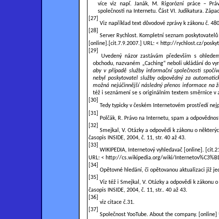
více viz např. Janák, M. Rigorózní práce – Prá
společnosti na Internetu. Část VI. Judikatura. Zápa
[27]
Viz například text důvodové zprávy k zákonu č. 48
[28]
Server Rychlost. Kompletní seznam poskytovatelů 
[online].[cit.7.9.2007.]
URL: < http://rychlost.cz/posky
[29]
Uvedený názor zastávám především s ohledem n
obchodu, nazvaném „Caching“ neboli ukládání do vyr
aby v případě služby informační společnosti spočí
nebyl poskytovatel služby odpovědný za automatic
možná nejúčinnější následný přenos informace na žá
též i seznámení se s originálním textem směrnice v 
[30]
Tedy typicky v českém Internetovém prostředí nej
[31]
Polčák, R. Právo na Internetu, spam a odpovědnost 
[32]
Smejkal, V. Otázky a odpovědi k zákonu o některýc
časopis INSIDE, 2004, č. 11, str. 40 až 43.
[33]
WIKIPEDIA, Internetový vyhledavač [online]. [cit.2
URL: <
http://cs.wikipedia.org/wiki/Internetov%C
[34]
Opětovné hledání, či opětovanou aktualizaci již j
[35]
Viz též i Smejkal, V. Otázky a odpovědi k zákonu o
časopis INSIDE, 2004, č. 11, str.. 40 až 43.
[36]
viz citace č.31.
[37]
Společnost YooTube. About the company. [online]