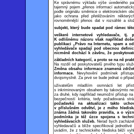
Ke správnému výkladu výše uvedeného para
tajemný pojem „přenos informací automatick
podle originálu směrnice o elektronickém ob
jako ochrana před přetěžováním některých
rovnoměrnější přenos dat v rozsáhlé a složi
subjekt, který bude spadat pod rámec této
veškeré internetové vyhledavače, tj. p
K odlišnému názoru však například došel
publikaci „Právo na Internetu, spam a od
vyhledávače spadají pod obecnou definici
nicméně dochází k závěru, že poskytovate
základních kategorií, a proto se na ně prak
Na rozdíl od poskytovatelů prvého typu služ
Změna obsahu informace znamená zdržet 
informace.
Nevyhovění podmínek přístupu
dvojsmyslně.
Za prvé se bude jednat o přípa
uživatelům mladším osmnácti let přís
s inkriminovaným obsahem by takovýmto nez
za druhé, kdy například neumožní přístup na
bezpečností kritéria, tedy požadovaná st
požadavků na aktualizaci takto ucho
v příslušném odvětví, je z mého hledis
známa žádná takováto pravidla, a o význ
podmínka je též úzce spojena s techni
vyhledávacích služeb.
Nerad bych zacházel 
vyhledavačů a blíže specifikoval jednotlivé
uvádím, že z technického hlediska běží vyh