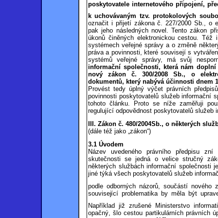
poskytovatele internetového připojení, př
k uchovávaným tzv. protokolových soubo
označit i přijetí zákona č. 227/2000 Sb., o
pak jeho následných novel. Tento zákon přis
úkonů činěných elektronickou cestou. Též i
systémech veřejné správy a o změně některý
práva a povinnosti, které souvisejí s vytvář
systémů veřejné správy, má svůj nespor
informační společnosti, která nám doplní
nový zákon č. 300/2008 Sb., o elektr
dokumentů, který nabývá účinnosti dnem 1
Provést tedy úplný výčet právních předpisů,
povinnosti poskytovatelů služeb informační s
tohoto článku. Proto se níže zaměřuji po
regulující odpovědnost poskytovatelů služeb i
III.
Zákon č. 480/2004Sb., o některých služ
(dále též jako „zákon“)
3.1
Úvod
em
Název uvedeného právního předpisu zní 
skutečnosti se jedná o velice stručný zá
některých službách informační společnosti
jiné týká všech poskytovatelů služeb informa
podle odborných názorů, součástí nového
související problematika by měla
být uprav
Například již zrušené Ministerstvo informat
opačný, šlo cestou partikulárních právních ú