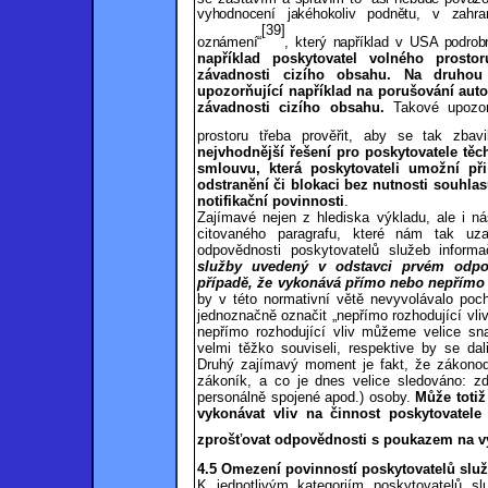
vyhodnocení jakéhokoliv podnětu, v zahran
[39]
oznámení“
, který například v USA podrob
například poskytovatel volného prost
závadnosti cizího obsahu. Na druho
upozorňující například na porušování auto
závadnosti cizího obsahu.
Takové upozorn
prostoru třeba prověřit, aby se tak zbavi
nejvhodnější řešení pro poskytovatele těch
smlouvu, která poskytovateli umožní př
odstranění či blokaci bez nutnosti souhlas
notifikační povinnosti
.
Zajímavé nejen z hlediska výkladu, ale i n
citovaného paragrafu, které nám tak uz
odpovědnosti poskytovatelů služeb inform
služby uvedený v odstavci prvém odpo
případě, že vykonává přímo nebo nepřímo r
by v této normativní větě nevyvolávalo poch
jednoznačně označit „nepřímo rozhodující vliv
nepřímo rozhodující vliv můžeme velice sna
velmi těžko souviseli, respektive by se dal
Druhý zajímavý moment je fakt, že zákonod
zákoník, a co je dnes velice sledováno: zd
personálně spojené apod.) osoby.
Může totiž
vykonávat vliv na činnost poskytovatel
zprošťovat odpovědnosti s poukazem na v
4.5 Omezení povinností poskytovatelů slu
K jednotlivým kategoriím poskytovatelů sl