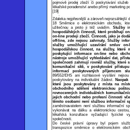
pojmově prodej zboží či poskytování služeb of
lékařské poradenství anebo přímý marketing po 
[19]
.
Zdaleka nejpřesnější a zároveň nejrozsáhlejší d
18 Směrnice o elektronickém obchodu, kter
užitečnou a proto ji též uvádím.
Služby i
hospodářských činností, které probíhají o
on-line prodeji zboží. Činnosti, jako je do
off-line, zde nejsou zahrnuty. Služby inf
služby umožňující uzavírání smluv on-
hospodářskou činnost, na služby, které ne
poskytující informace on-line nebo obcho
nástroje umožňující vyhledávání dat, přís
společnosti zahrnují rovněž služby, které 
komunikační sítě, v poskytování přístup
informací poskytovaných příjemcem slu
89/552/EHS ani rozhlasové vysílání nejsou
poskytovány na individuální žádost.
Naopak 
které jsou poskytovány z místa na míst
obchodního sdělení elektronickou poštou
rovnocenných individuálních komunikační
jejich obchodní nebo profesní činnosti vč
těmito osobami není službou informační sp
zaměstnavatelem není službou informační spo
vykonávat na dálku a elektronickou cestou,
lékařská konzultace vyžadující fyzické vy
společnosti.
Do české právní úpravy byl pojem služby
transpozice směrnice o elektronickém ob