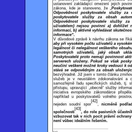
ustanovení zakládající omezení jejich povi
zákona, kde je stanoveno, že
„
Poskytovat
Odpovědnost poskytovatele služby za 
poskytovatele služby za obsah autom
Odpovědnost poskytovatele služby za
uživatelem) nejsou povinni a) dohlížet
informací, b) aktivně vyhledávat skutečnos
informace“.
V důvodové zprávě k návrhu zákona se řík
aby při vysokém počtu uživatelů a vysokém
legálnost či nelegálnost veškerého obsah
samotných uživatelů, jaký obsah uklá
Poskytovatelé proto nemají povinnost aktiv
serverech uloženy. Pokud se však poskyt
neučiní veškeré možné kroky vedoucí k od
stává se odpovědným za obsah uloženýc
bezvýhradně. Již jsem v tomto článku zmiňoval
služeb je v neustálém zdokonalování a c
samozřejmě řadu specifických služeb, tj. sl
přístupu, upravující „obecně“ služby informa
iniciativa evropského zákonodárce přispěl
například u poskytovatelů volného prostr
[42]
nejeden soudní spor
,
nicméně podřad
[43]
společnosti
, do role pasivních účastní
vzbuzovat tak v nich pocit právní ochrany
není vůbec ideálním řešením.