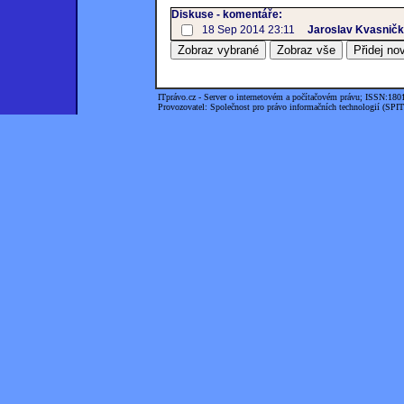
Diskuse - komentáře:
18 Sep 2014 23:11
Jaroslav Kvasnič
ITprávo.cz - Server o internetovém a počítačovém právu; ISSN:180
Provozovatel: Společnost pro právo informačních technologií (SPIT