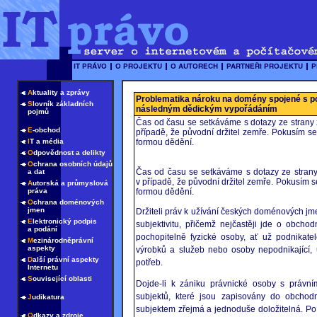
A
ktuality a zprávy
Problematika nároku na domény spojené s po
S
lovník základních
následným dědickým vypořádáním
pojmů
Čas od času se setkáváme s dotazy ze strany zá
E
-obchod
případě, že původní držitel zemře. Pokusím s
I
T a média
formou dědění.
O
dpovědnost a delikty
O
chrana osobních údajů
Čas od času se setkáváme s dotazy ze strany z
a dat
v případě, že původní držitel zemře. Pokusím 
A
utorská a průmyslová
práva
formou dědění.
O
chrana doménových
jmen
Držiteli práv k užívání českých doménových jm
E
lektronický podpis
subjektivitu, přičemž nejčastěji jde o obchod
a podání
pochopitelně fyzické osoby, ať už podnikate
M
ezinárodněprávní
aspekty
výrobků a služeb nebo osoby nepodnikající,
D
alší právní aspekty
potřeb.
Internetu
S
ouvisející oblasti
Dojde-li k zániku právnické osoby s právn
subjektů, které jsou zapisovány do obchodn
J
udikatura
subjektem zřejmá a jednoduše doložitelná. Po
O
dkazy a zdroje