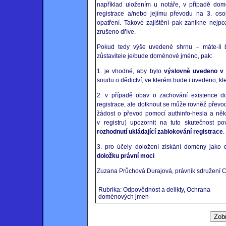
například uložením u notáře, v případě dom
registrace a/nebo jejímu převodu na 3. os
opatření. Takové zajištění pak zanikne nejpo
zrušeno dříve.
Pokud tedy výše uvedené shrnu – máte-li bý
zůstavitele je/bude doménové jméno, pak:
1. je vhodné, aby bylo
výslovně uvedeno v 
soudu o dědictví, ve kterém bude i uvedeno, k
2. v případě obav o zachování existence 
registrace, ale dotknout se může rovněž převod
žádost o převod pomocí authinfo-hesla a někt
v registru) upozornit na tuto skutečnost 
rozhodnutí ukládající zablokování registrace
.
3. pro účely doložení získání domény jako 
doložku právní moci
Zuzana Průchová Durajová, právník sdružení 
Rubrika: Odpovědnost a delikty, Ochrana
doménových jmen