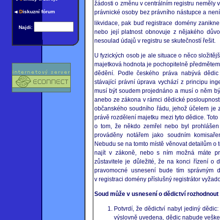
žádosti o změnu v centrálním registru neměly v
D
iskuzní fórum
právnické osoby bez právního nástupce a není
likvidace, pak buď registrace domény zanikne,
Najdi:
nebo její platnost obnovuje z nějakého důvo
nesoulad údajů v registru se skutečností řešit.
U fyzických osob je ale situace o něco složitějš
majetková hodnota je pochopitelně předmětem
dědění. Podle českého práva nabývá dědic d
stávající právní úprava vychází z principu ing
musí být soudem projednáno a musí o něm bý
anebo ze zákona v rámci dědické posloupnosti
občanského soudního řádu, jehož účelem je zj
právě rozdělení majetku mezi tyto dědice. Toto 
o tom, že někdo zemřel nebo byl prohlášen 
prováděny notářem jako soudním komisařem
Nebudu se na tomto místě věnovat detailům o to
najít v zákoně, nebo s ním možná máte pr
zůstavitele je důležité, že na konci řízení o
pravomocné usnesení bude tím správným d
v registraci domény příslušný registrátor vyžado
Soud může v usnesení o dědictví rozhodnout 
Potvrdí, že dědictví nabyl jediný dědi
výslovně uvedena, dědic nabude vešker