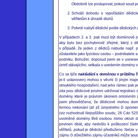
Obdobně lze postupovat, pokud soud potv
Schválí dohodu o vypořádání dědict
věřitelům k úhradě dluhů
Potvrdí nabytí dědictví podle dědickýc
V případech 2. a 3. pak musí být doménové j
aby bylo bez pochybností zřejmé, který z dě
v případě, že jeden z dědiců nabude např. p
zůstavitele jako fyzickou osobu – podnikatele a
podniku. Bohužel, doposud jsem se v usnesení
úmrtí stávajícího, setkala s uvedením domény v
Co se týče
nakládání s doménou v průběhu ří
je-li ustanoven) mohou s věcmi či jiným maje
obvyklého hospodaření, nad jeho rámec pak jen
zda jsou dědicové povinni udržovat registraci
domény, které je právním úkonem omisivním (
jsem přesvědčena, že dědicové mohou domén
formou nekonání (ať již úmyslného či opome
(viz rozhodnutí Nejvyššího soudu, 26 Cdo 525
uvolněné domény třetí osobou mimo okruh dě
povinen dbát, aby nedošlo k poškození žád
věřitelů, pokud je dědictví předluženo. Nelze
zájmu či důležitého zájmu účastníků může soud z