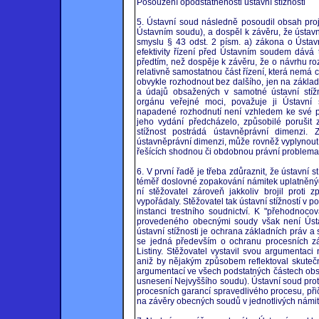
Posouzení opodstatněnosti ústavní stížnosti
5. Ústavní soud následně posoudil obsah proj
Ústavním soudu), a dospěl k závěru, že ústav
smyslu § 43 odst. 2 písm. a) zákona o Ústav
efektivity řízení před Ústavním soudem dává 
předtím, než dospěje k závěru, že o návrhu r
relativně samostatnou část řízení, která nemá 
obvykle rozhodnout bez dalšího, jen na zákl
a údajů obsažených v samotné ústavní stížnos
orgánu veřejné moci, považuje ji Ústavní 
napadené rozhodnutí není vzhledem ke své p
jeho vydání předcházelo, způsobilé porušit z
stížnost postrádá ústavněprávní dimenzi. Z
ústavněprávní dimenzi, může rovněž vyplynout
řešících shodnou či obdobnou právní problemat
6. V první řadě je třeba zdůraznit, že ústavní 
téměř doslovné zopakování námitek uplatněných
ní stěžovatel zároveň jakkoliv brojil prot
vypořádaly. Stěžovatel tak ústavní stížností v 
instanci trestního soudnictví. K "přehodnoc
provedeného obecnými soudy však není Ústa
ústavní stížnosti je ochrana základních práv 
se jedná především o ochranu procesních zá
Listiny. Stěžovatel vystavil svou argumentac
aniž by nějakým způsobem reflektoval skutečn
argumentací ve všech podstatných částech obs
usnesení Nejvyššího soudu). Ústavní soud pro
procesních garancí spravedlivého procesu, př
na závěry obecných soudů v jednotlivých námit