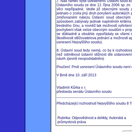
7. Nad rámec výše uvedeného Ústavní soud ko
Ústavního soudu ze dne 12. října 2006 sp. zn
věci nepřípadné. Vedle již obecnými soudy 
jednalo o zcela jiný druh porušení autorských 
zmiňovaném nálezu Ústavní soud obecným 
způsobem zabývaly jednak naplněním kritéria 
trestného činu, a rovněž tak možností vyřešení
pochybení však nelze obecným soudům v projed
se důkladně a obsáhle vypořádaly se všemi s
škodlivosti stěžovatelova jednání a možností apl
usnesení Nejvyššího soudu).
8. Ústavní soud tedy nemá, co by k rozhodova
než odmítnout ústavní stížnost dle ustanoven
návrh zjevně neopodstatněný.
Poučení: Proti usnesení Ústavního soudu není 
V Brně dne 10. září 2013
Vladimír Kůrka v. r.
předseda senátu Ústavního soudu
____________________________________
Předcházející rozhodnutí Nejvyššího soudu 8 T
Rubrika: Odpovědnost a delikty, Autorská a
průmyslová práva