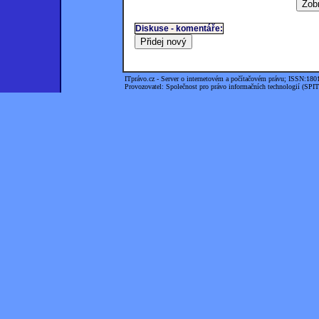
Diskuse - komentáře:
ITprávo.cz - Server o internetovém a počítačovém právu; ISSN:180
Provozovatel: Společnost pro právo informačních technologií (SPIT