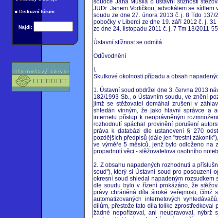
soudce Jana Musila o ústavní stížnosti stěžo
JUDr. Janem Vodičkou, advokátem se sídlem v 
D
iskuzní fórum
soudu ze dne 27. února 2013 č. j. 8 Tdo 137/
pobočky v Liberci ze dne 19. září 2012 č. j. 
Najdi:
ze dne 24. listopadu 2011 č. j. 7 Tm 13/2011-553
Ústavní stížnost se odmítá.
Odůvodnění
I.
Skutkové okolnosti případu a obsah napadený
1. Ústavní soud obdržel dne 3. června 2013 náv
182/1993 Sb., o Ústavním soudu, ve znění poz
jímž se stěžovatel domáhal zrušení v záhla
shledán vinným, že jako hlavní správce a ad
internetu přístup k neoprávněným rozmnoženi
rozhodnutí spáchal provinění porušení autor
práva k databázi dle ustanovení § 270 odst.
pozdějších předpisů (dále jen "trestní zákoník"
ve výměře 5 měsíců, jenž bylo odloženo na zk
propadnutí věci - stěžovatelova osobního note
2. Z obsahu napadených rozhodnutí a příslušn
soud"), který si Ústavní soud pro posouzení o
okresní soud shledal napadeným rozsudkem s
dle soudu bylo v řízení prokázáno, že stěžov
právy chráněná díla široké veřejnosti, čímž 
automatizovaných internetových vyhledávačů
dílům, přestože tato díla toliko zprostředkoval 
žádné nepořizoval, ani neupravoval, nýbrž st