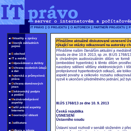
A
ktuality a zprávy
Přinášíme aktuálně diskutované usnesení Ú
S
lovník základních
týkající se otázky odkazovaní na autorsky c
pojmů
Přinášíme našim čtenářům aktuální a mediáln
E
-obchod
soudu ze dne 10.9. 2013, sp. zn. III.ÚS 1768/
I
T a média
k chráněným audiovizuálním dílům ve formě 
(embedded hyperlinks) k těmto dílům prostře
O
dpovědnost a delikty
navzdory sdělení většiny elektronickcých i t
O
chrana osobních údajů
protiprávnost hypertextových odkazů, ale toliko
a dat
aspekt povahy a celkovéo rozsahu odkazovaání
A
utorská a průmyslová
práva
vyzvě k ukončení předmětného jednání, jež byl
O
chrana doménových
jmen
E
lektronický podpis
a podání
M
ezinárodněprávní
aspekty
III.ÚS 1768/13 ze dne 10. 9. 2013
D
alší právní aspekty
Internetu
Česká republika
S
ouvisející oblasti
USNESENÍ
Ústavního soudu
J
udikatura
Ústavní soud rozhodl v senátě složeném z pře
O
dkazy a zdroje