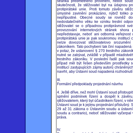
stránka předmětného provinění, neboť soudy
skutečnosti, že stěžovatel byl na údajnou 
protipirátské unie. Proti tomuto závěru st
úmyslné zavinění prokázáno, nýbrž toliko 
nepřípustné. Obecné soudy se rovněž dos
nedostatečného věku ke vzniku trestní odpo
stěžovatel se o případnou protiprávnost sv
provozování internetových stránek shor
nepředstavuje, neboť ani odborná veřejnos
protipirátská unie je pak soukromou institucí 
nelze dovozovat stěžovatelovo srozumění
zákoníkem. Tato pochybení tak činí napadená
v potaz, že ustanovení § 270 trestního zákoník
nutné se zabývat, zvláště v případě mladistv
trestního zákoníku. V poslední řadě pak soud
případ měl být řešen především prostředky s
institucí zastupujících zájmy autorů chráněný
navrhl, aby Ústavní soud napadená rozhodnutí z
III.
Formální předpoklady projednání návrhu
4. Ještě dříve, než mohl Ústavní soud přistoupi
splnění podmínek řízení a dospěl k závěru
stěžovatelem, který byl účastníkem řízení, v n
Ústavní soud je k jejímu projednání příslušný.
29 až 31 zákona o Ústavním soudu a ústavní s
soudu a contrario), neboť stěžovatel vyčerpa
práva.
IV.