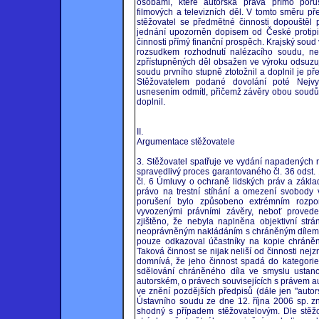
osobami, které autorská práva přímo poru
filmových a televizních děl. V tomto směru př
stěžovatel se předmětné činnosti dopouštěl 
jednání upozorněn dopisem od České protipirá
činnosti přímý finanční prospěch. Krajský sou
rozsudkem rozhodnutí nalézacího soudu, n
zpřístupněných děl obsažen ve výroku odsuzuj
soudu prvního stupně ztotožnil a doplnil je 
Stěžovatelem podané dovolání poté Nejv
usnesením odmítl, přičemž závěry obou soudů 
doplnil.
II.
Argumentace stěžovatele
3. Stěžovatel spatřuje ve vydání napadených 
spravedlivý proces garantovaného čl. 36 odst. 1
čl. 6 Úmluvy o ochraně lidských práv a zákla
právo na trestní stíhání a omezení svobody v
porušení bylo způsobeno extrémním rozp
vyvozenými právními závěry, neboť proved
zjištěno, že nebyla naplněna objektivní strá
neoprávněným nakládáním s chráněným dílem. 
pouze odkazoval účastníky na kopie chráněnýc
Taková činnost se nijak neliší od činnosti nej
domnívá, že jeho činnost spadá do kategorie 
sdělování chráněného díla ve smyslu ustan
autorském, o právech souvisejících s právem 
ve znění pozdějších předpisů (dále jen "autor
Ústavního soudu ze dne 12. října 2006 sp. zn
shodný s případem stěžovatelovým. Dle stěžo