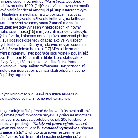
 zmíněné soudní rozhodnutí
"Mainstream Loudoun v.
, z března roku 1999.
[14]
Okrsková knihovna ve městě
nové vnitřní nařízení omezující přístup k internetovým
 Následně si nechala na tyto počítače instalovat
li místní obyvatelé, uživatelé knihovny, na knihovnu
oftwaru omezení svobody slova žalobců a označil
ozsudek byl tedy vynesen v neprospěch knihovny.
ššího soudu
nbsp;[15]
míní, že zatímco školy takovýto
ých důvodů, knihovny nemají právo omezovat přístup
.
[16]
Rozsudek lze tedy chápat jako velký úspěch
jných knihovnách. Druhým, relativně novým soudním
z 6. března letošního roku.
[17]
Město Livermore
mi k Internetu. Tyto počítače jsou volně k použití též
bce, Kathleen R. je matka dítěte, které stahovalo z
zky. Na její žádost instalovat filtrační software
to knihovnu resp. město zažalovala. Jak rozhodnutí
nělo v její neprospěch, čímž získali odpůrci nového
lší pádný argument.
ejných knihovnách v České republice bude tato
istě na škodu se na ni letmo podívat na tuto
m garantuje určitá přesně definovaná ústavní politická
výslovně praví:
"Svoboda projevu a právo na informace
anovení označit za obdobu více jak 200 let starého
ec navíc precizuje:
"
Každý má právo
vyjadřovat své
 jiným způsobem, jakož i
svobodně vyhledávat
, přijímat
hranice státu
"
. Z tohoto ustanovení je zřejmé, že
átu" v prostředí Internetu je naším ústavním právem,