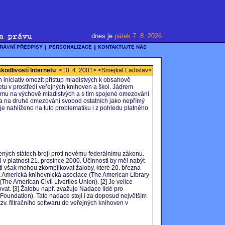
dnes je
pátek 7. 8. 2026
kodlivostí Internetu
<10. 4. 2001> <
Smejkal Ladislav
>
iniciativ omezit přístup mladistvých k obsahově
 v prostředí veřejných knihoven a škol. Jádrem
ájmu na výchově mladistvých a s tím spojené omezování
a na druhé omezování svobod ostatních jako nepřímý
je nahlíženo na tuto problematiku i z pohledu platného
ených státech brojí proti novému federálnímu zákonu.
 v platnost 21. prosince 2000. Účinnosti by měl nabýt
ti však mohou zkomplikovat žaloby, které 20. března
a Americká knihovnická asociace (The American Library
The American Civil Liverties Union).
[2]
Je velice
vat.
[3]
Žalobu např. zvažuje Nadace lidé pro
Foundation). Tato nadace stojí i za doposud největším
zv. filtračního softwaru do veřejných knihoven v