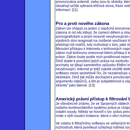
provozována externě, nebo jsou to stránky, kterým 
obsahují určitá vybraná klíčová slova, fráze nebo
informací.
[11]
Pro a proti nového zákona
Zákon lze chápat za jeden z úspěchů konzervativ
zákona si od něj slibují, že zamezí dětem a mlad
pornografickým a jiným mravně nevyhovujícím 
vlastních slov reagovali na zvýšené využívaní I
přebírají roli rodičů, kdy rozhodují o tom, jaké 
filtrování přístupu k Internetu v knihovnách napr
zákon nutí knihovny omezovat lidem přístup k 
právo. Zákon bude podle nich postihovat nejen 
čímž dojde k porušení jejich práva na svobodu
pochyby se týkají samotného způsobu třídění i
nevyhovující. Internet je totiž natolik složitě 
softwaru nelze spolehlivě říci, že nezabraňuje
stránkám, čímž tak může docházet k porušování
argumentu odpůrců, a tím je subjektivnost a vá
stránky" jako takové.
[13]
Americký právní přístup k filtrování 
Je všeobecně známo, že ve Spojených státech pl
našeho kontinentálního systému práva je cháp
ostatní soudy. Někdy se hovoří o tzv. právu pre
roste s výší soudní instance, která o věci rozhod
Ve vztahu k filtračnímu softwaru ve veřejnýc
rozhodnutí, která poněkud ozřejmují náhled sou