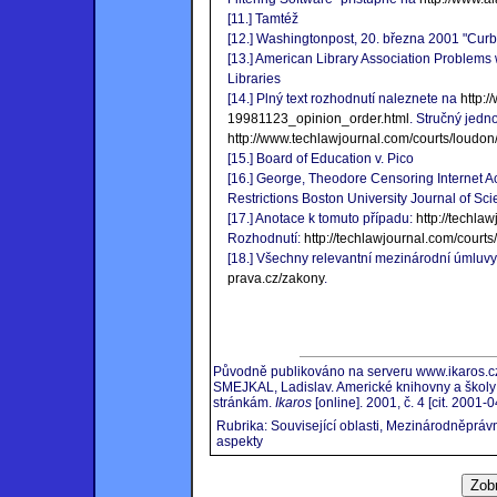
[11.] Tamtéž
[12.] Washingtonpost, 20. března 2001 "Cur
[13.] American Library Association Problems w
Libraries
[14.] Plný text rozhodnutí naleznete na
http:
19981123_opinion_order.html
. Stručný jedn
http://www.techlawjournal.com/courts/loudon
[15.] Board of Education v. Pico
[16.] George, Theodore Censoring Internet A
Restrictions Boston University Journal of S
[17.] Anotace k tomuto případu:
http://techla
Rozhodnutí:
http://techlawjournal.com/cour
[18.] Všechny relevantní mezinárodní úmluv
prava.cz/zakony
.
Původně publikováno na serveru www.ikaros.cz
SMEJKAL, Ladislav. Americké knihovny a školy 
stránkám.
Ikaros
[online]. 2001, č. 4 [cit. 2001-0
Rubrika: Související oblasti, Mezinárodněpráv
aspekty