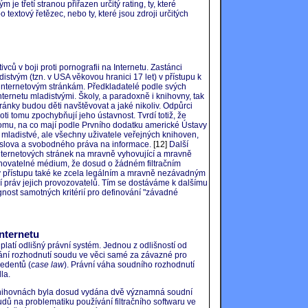
je třetí stranou přiřazen určitý rating, ty, které
 textový řetězec, nebo ty, které jsou zdroji určitých
ců v boji proti pornografii na Internetu. Zastánci
istvým (tzn. v USA věkovou hranici 17 let) v přístupu k
internetovým stránkám. Předkladatelé podle svých
nternetu mladistvými. Školy, a paradoxně i knihovny, tak
stránky budou děti navštěvovat a jaké nikoliv. Odpůrci
oti tomu zpochybňují jeho ústavnost. Tvrdí totiž, že
tomu, na co mají podle Prvního dodatku americké Ústavy
mladistvé, ale všechny uživatele veřejných knihoven,
 slova a svobodného práva na informace.
[12]
Další
nternetových stránek na mravně vyhovující a mravně
definovatelné médium, že dosud o žádném filtračním
 v přístupu také ke zcela legálním a mravně nezávadným
 práv jejich provozovatelů. Tím se dostáváme k dalšímu
gnost samotných kritérií pro definování "závadné
Internetu
atí odlišný právní systém. Jednou z odlišností od
ání rozhodnutí soudu ve věci samé za závazné pro
cedentů (
case law
). Právní váha soudního rozhodnutí
la.
h knihovnách byla dosud vydána dvě významná soudní
dů na problematiku používání filtračního softwaru ve