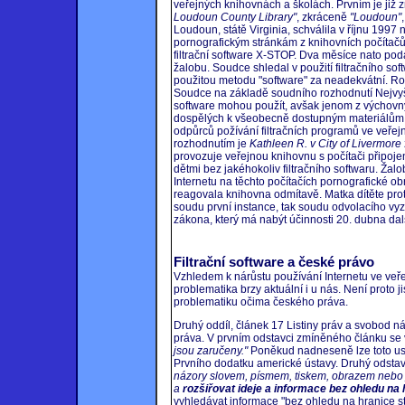
veřejných knihovnách a školách. Prvním je již
Loudoun County Library"
, zkráceně
"Loudoun"
Loudoun, státě Virginia, schválila v říjnu 1997 
pornografickým stránkám z knihovních počítačů.
filtrační software X-STOP. Dva měsíce nato poda
žalobu. Soudce shledal v použití filtračního s
použitou metodu "software" za neadekvátní. R
Soudce na základě soudního rozhodnutí Nejvy
software mohou použít, avšak jenom z výchovn
dospělých k všeobecně dostupným materiálům
odpůrců požívání filtračních programů ve veře
rozhodnutím je
Kathleen R. v City of Livermore
provozuje veřejnou knihovnu s počítači připojený
dětmi bez jakéhokoliv filtračního softwaru. Žalo
Internetu na těchto počítačích pornografické obrá
reagovala knihovna odmítavě. Matka dítěte pro
soudu první instance, tak soudu odvolacího vyz
zákona, který má nabýt účinnosti 20. dubna da
Filtrační software a české právo
Vzhledem k nárůstu používání Internetu ve veř
problematika brzy aktuální i u nás. Není proto j
problematiku očima českého práva.
Druhý oddíl, článek 17 Listiny práv a svobod ná
práva. V prvním odstavci zmíněného článku se 
jsou zaručeny."
Poněkud nadneseně lze toto ust
Prvního dodatku americké ústavy. Druhý odstav
názory slovem, písmem, tiskem, obrazem nebo
a
rozšiřovat ideje a informace bez ohledu na 
vyhledávat informace "bez ohledu na hranice st