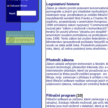
Legislativní historie
D
iskuzní fórum
Zákon je nikoliv prvním pokusem konzervativní
pornografie a jiných pro mladistvé nevhodnýc
Najdi:
nástrojem resp. prostředkem je zvláštní filtrač
republikánští senátoři Bob Franks a Charles W. 
úspěchu, projednávaly v americkém Kongresu i 
1996 schválený zákon nazývaný "
Communicati
nazvat jako "zákon o slušnosti v komunikacích"
trestný čin pouhý přenos "obsahu pro dospělé"
americkým soudem prohlášena za protiústavní.
roku 1998. Tento zákon byl zrušen federálním
Ministerstvo spravedlnosti požádalo Nejvyšší 
soudu se stále ještě čeká. Posledním pokusem
roku, který, ač velice podobný tomu dnešnímu,
Předmět zákona
Zákon ukládá veřejným knihovnám a školám, kter
nových technologií, především Internetu (tzv.
e-
internetovým stránkám, které lze považovat za
zamezení je třeba použít zvláštní program -
tzv.
filtruje, resp. zamezuje v přístupu k určitým z
který filtrační software nejlépe vyhovuje jejich
ustanovení zákona, nebude jim zmíněný federál
Filtrační program
[10]
Filtrační software je zařízení, které zamezuje 
obsahu). Existuje několik možností, jak určit, kter
stránky jsou buď uložené v databázi, která j