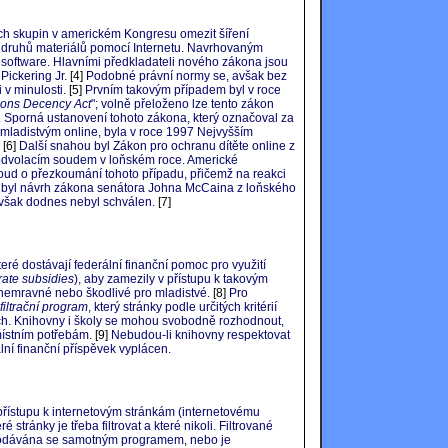
ch skupin v americkém Kongresu omezit šíření
h druhů materiálů pomocí Internetu. Navrhovaným
ní software. Hlavními předkladateli nového zákona jsou
Pickering Jr.
[4]
Podobné právní normy se, avšak bez
v minulosti.
[5]
Prvním takovým případem byl v roce
ons Decency Act
"; volně přeloženo lze tento zákon
. Sporná ustanovení tohoto zákona, který označoval za
 mladistvým online, byla v roce 1997 Nejvyšším
[6]
Další snahou byl Zákon pro ochranu dítěte online z
 odvolacím soudem v loňském roce. Americké
soud o přezkoumání tohoto případu, přičemž na reakci
 byl návrh zákona senátora Johna McCaina z loňského
 však dodnes nebyl schválen.
[7]
é dostávají federální finanční pomoc pro využití
rate subsidies
), aby zamezily v přístupu k takovým
 nemravné nebo škodlivé pro mladistvé.
[8]
Pro
 filtrační program
, který stránky podle určitých kritérií
 nich. Knihovny i školy se mohou svobodně rozhodnout,
 místním potřebám.
[9]
Nebudou-li knihovny respektovat
ní finanční příspěvek vyplácen.
v přístupu k internetovým stránkám (internetovému
é stránky je třeba filtrovat a které nikoli. Filtrované
e dodávána se samotným programem, nebo je