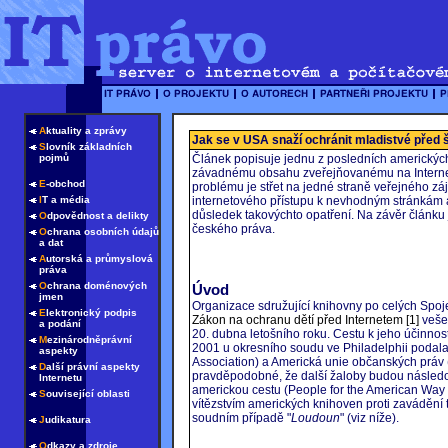
A
ktuality a zprávy
Jak se v USA snaží ochránit mladistvé před š
S
lovník základních
pojmů
Článek popisuje jednu z posledních amerických 
závadnému obsahu zveřejňovanému na Internetu
E
-obchod
problému je střet na jedné straně veřejného z
I
T a média
internetového přístupu k nevhodným stránkám 
důsledek takovýchto opatření. Na závěr článku 
O
dpovědnost a delikty
českého práva.
O
chrana osobních údajů
a dat
A
utorská a průmyslová
práva
O
chrana doménových
Úvod
jmen
Organizace sdružující knihovny po celých Spoj
E
lektronický podpis
Zákon na ochranu dětí před Internetem
[1]
vešel
a podání
20. dubna letošního roku. Cestu k jeho účinnos
M
ezinárodněprávní
2001 u okresního soudu ve Philadelphii podal
aspekty
Association) a Americká unie občanských práv (
D
alší právní aspekty
pravděpodobné, že další žaloby budou následo
Internetu
americkou cestu (People for the American Way 
S
ouvisející oblasti
vítězstvím amerických knihoven proti zavádění t
soudním případě "
Loudoun
" (viz níže).
J
udikatura
O
dkazy a zdroje