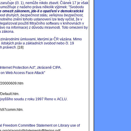
 zaručuje (čl. 1), nemůže nikdo zbavit. Článek 17 je však
iž umožňuje z našeho práva několik výjimek:
"Svobodu
ze omezit zákonem, jde-li o opatření v demokratické
od druhých, bezpečnost státu, veřejnou bezpečnost,
tného znění tohoto ustanovení lze tedy vyčíst, že v
galizovat použití filtračního softwaru v knihovnách v
rávo na informace) z důvodu mravnosti. Toto omezení by
mu zákona.
zinárodními úmluvami, kterými je ČR vázána. Mimo
lidských práv a základních svobod
nebo čl. 19
ch právech
.
[18]
Internet Protection Act", zkráceně CIPA.
s on Web Access Face Attack"
r/20000609.htm
/Default.htm.
ejvyššího soudu z roku 1997 Reno v. ACLU.
er/s97comm.htm
.
tual Freedom Committee Statement on Library use of
a.org/alaorg/oif/statementoffiltering.pdf
.