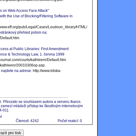
bs on Web Access Face Attack"
ith the Use of Blocking/Filtering Software in
//www.eff.org/pub/Legal/Cases/Loudoun_library/HTML/
ostránkový přehled potom na:
/Default.htm
.
ccess at Public Libraries: First Amendment
cience & Technology Law, 1. června 1999
wjournal.com/courts/kathleenr/Default.htm
.
ts/kathleenr/20010306op.asp
.
y najdete na adrese:
http://www.lidska-
. Převzato se souhlasem autora a serveru Ikaros.
zamezí mládeži přístup ke škodlivým internetovým
4-01].
ní
Čtenost: 4242
Počet reakcí: 0