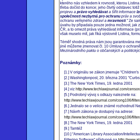
kterého nás vzhledem k rovnosti, kterou Listina
třeba dočíst do konce; jeho čtvrtý odstavec tot
projevu a
právo vyhledávat
a šířit informace
l
společnosti nezbytná pro ochranu
práv a svob
ochranu veřejného zdraví a
mravnosti
."
Ze samo
úvahu by připadala pouze jedna možnost, jak zle
ČR, a to omezit práva vyhledávat informace (p
však muselo mít, jak říká výslovně Listina, for
Téměř shodná práva nám jsou garantována me
jiné můžeme jmenovat čl. 10
Úmluvy o ochraně 
Mezinárodního paktu o občanských a politický
Poznámky:
[1.] V originálu se zákon jmenuje "Children's 
[2.] Washingtonpost, 20. března 2001 "Curb
[3.] The New York Times, 19. ledna 2001
[4.] viz
http://www.techlawjournal.com/censo
[5.] Podrobný vývoj s odkazy naleznete na:
http://www.techlawjournal.com/cong106/filter
[6.] Jednalo se o velice známé rozhodnutí N
[7.] Návrh zákona je dostupný na adrese:
http://www.techlawjournal.com/cong106/filt
[8.] The New York Times, 19. ledna 2001
[9.] Tamtéž
[10.] "American Library Association/Intellec
Filtering Software" přístupné na
http://www.al