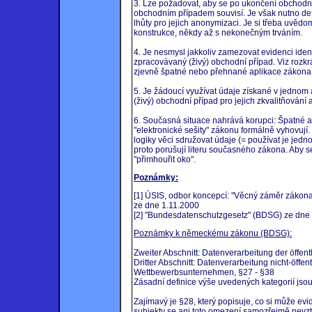
3. Lze požadovat, aby se po ukončení obchodní
obchodním případem souvisí. Je však nutno de
lhůty pro jejich anonymizaci. Je si třeba uvědo
konstrukce, někdy až s nekonečným trváním.
4. Je nesmysl jakkoliv zamezovat evidenci ide
zpracovávaný (živý) obchodní případ. Viz rozk
zjevně špatné nebo přehnané aplikace zákona -
5. Je žádoucí využívat údaje získané v jednom 
(živý) obchodní případ pro jejich zkvalitňování 
6. Současná situace nahrává korupci: Špatné a z
"elektronické sešity" zákonu formálně vyhovuj
logiky věci sdružovat údaje (= používat je jed
proto porušují literu současného zákona. Aby se
"přimhouřit oko".
Poznámky:
[1] ÚSIS, odbor koncepcí: "Věcný záměr zákona o
ze dne 1.11.2000
[2] "Bundesdatenschutzgesetz" (BDSG) ze dne
Poznámky k německému zákonu (BDSG):
Zweiter Abschnitt: Datenverarbeitung der öffentl
Dritter Abschnitt: Datenverarbeitung nicht-öffent
Wettbewerbsunternehmen, §27 - §38
Zásadní definice výše uvedených kategorií jso
Zajímavý je §28, který popisuje, co si může e
subjekty se ani toto omezení samozřejmě nevzt