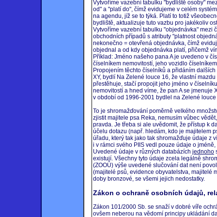
Vytvoříme vazební tabulku "bydliště osoby" mezi
od" a "platí do", čímž evidujeme v celém syst
na agendu, jíž se to týká. Platí to totiž všeob
bydliště, aktualizuje tuto vazbu pro jakékoliv o
Vytvoříme vazební tabulku "objednávka" mezi č
obchodních případů s atributy "platnost objedn
nekonečno = otevřená objednávka, čímž eviduj
objednal a od kdy objednávka platí, přičemž v
Příklad: Jméno našeho pana A je uvedeno v čís
číselníkem nemovitostí, jeho vozidlo číselníke
Propojením těchto číselníků a přidáním dalších 
XY, bydlí Na Zelené louce 16, že vlastní mazdu
přestěhuje, stačí propojit jeho jméno v číselník
nemovitostí a hned víme, že pan A se jmenuje X
v období od 1996-2001 bydlel na Zelené louce
To je shromažďování poměrně velkého množství
zjistit majitele psa Reka, nemusím vůbec vědět
pravda. Je třeba si ale uvědomit, že přístup k 
účelu dotazu (např. hledám, kdo je majitelem 
úřadu, který tak jako tak shromažďuje údaje z ví
i v rámci svého PIIS vedl pouze údaje o jméně
Uvedené údaje v různých databázích
jednoho
s
existují. Všechny tyto údaje zcela legálně sh
(ZOOÚ) výše uvedené slučování dat není povolen
(majitelé psů, evidence obyvatelstva, majitelé 
doby bronzové, se všemi jejich nedostatky.
Zákon o ochraně osobních údajů, rela
Zákon 101/2000 Sb. se snaží v dobré víře ochr
ovšem neberou na vědomí principy ukládání dat 