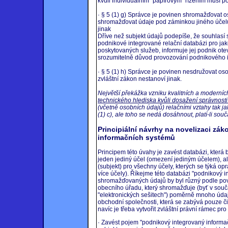
kvůli individuálním "papírovým" řízením musí 
· § 5 (1) g) Správce je povinen shromažďovat 
shromažďovat údaje pod záminkou jiného účelu 
jinak
Dříve než subjekt údajů podepíše, že souhlasí s
podnikové integrované relační databázi pro jaké
poskytovaných služeb, informuje jej podnik ote
srozumitelně důvod provozování podnikového i
· § 5 (1) h) Správce je povinen nesdružovat os
zvláštní zákon nestanoví jinak.
Největší překážka vzniku kvalitních a moderní
technického hlediska kvůli dosažení správnosti
(včetně osobních údajů) relačními vztahy tak j
(1) c), ale toho se nedá dosáhnout, platí-li souč
Principiální návrhy na novelizaci zá
informačních systémů
Principem této úvahy je zavést databázi, kter
jeden jediný účel (omezení jediným účelem), a
(subjekt) pro všechny účely, kterých se týká o
více účely). Říkejme této databázi "podnikový 
shromažďovaných údajů by byl různý podle povah
obecního úřadu, který shromažďuje (byť v souč
"elektronických sešitech") poměrně mnoho údajů
obchodní společnosti, která se zabývá pouze č
navíc je třeba vytvořit zvláštní právní rámec pro t
· Zavést pojem "podnikový integrovaný inform