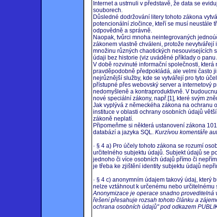
Internet a ustrnuli v představě, že data se evi
souborech.
Důsledné dodržování litery tohoto zákona vytv
potencionální zločince, kteří se musí neustále t
odpovědně a správně.
Naopak, tvůrci mnoha neintegrovaných jednoúče
zákonem vlastně chváleni, protože nevytvářejí i
množinu různých chaotických nesouvisejících 
údaji bez historie (viz uváděné příklady o panu
V době rozvinuté informační společnosti, kter
pravděpodobně předpokládá, ale velmi často jim
nejrůznější služby, kde se vytvářejí pro tyto ú
přístupné přes webovský server a internetový 
nedomyšleně a kontraproduktivně. V budoucnu j
nové speciální zákony, např.[1], které svým zn
Jak vyplývá z německéha zákona na ochranu o
instituce v oblasti ochrany osobních údajů vět
zákoně neplatí.
Připomeňme si některá ustanovení zákona 101/2
databází a jazyka SQL.
Kurzívou komentáře aut
· § 4 a) Pro účely tohoto zákona se rozumí oso
určitelného subjektu údajů. Subjekt údajů se po
jednoho či více osobních údajů přímo či nepřímo
je třeba ke zjištění identity subjektu údajů nep
· § 4 c) anonymním údajem takový údaj, který
nelze vztáhnout k určenému nebo určitelnému 
Anonymizace je operace snadno proveditelná 
řešení přesahuje rozsah tohoto článku a zájem
ochrana osobních údajů" pod odkazem PUBL