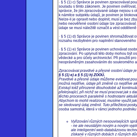
· § 5 (1) c) Správce je povinen zpracovávat pou
souladu s tímto zákonem. Je povinen ověřovat, z
správce, že jím zpracovávané údaje nejsou s 
k námitce subjektu údajů, je povinen je blokov
Nelze-li je opravit nebo doplnit, musí je bez 
nebo neověřené osobní údaje lze zpracovávat po
údaje se musí náležitě označit a vést odděleně
· § 5 (1) d) Správce je povinen shromažďovat 
rozsahu nezbytném pro naplnění stanoveného 
· § 5 (1) e) Správce je povinen uchovávat osobn
zpracování. Po uplynutí této doby mohou být os
vědecké a pro účely archivnictví. Při použití pr
neoprávněným zasahováním do soukromého a o
Zpracovávat pravdivé a přesné osobní údaje je
§ 5 (1) e) a § 5 (1) h) ZOOÚ.
Pravdivé a přesné údaje můžeme evidovat pouz
možná nejdříve, údaje při změně co nejdříve akt
Existují totiž přirozené dlouhodobé až kontinu
překrývající, při nichž se musí pracovat jak s da
těchto procesech paralelně s hodnotami aktuál
Abychom to mohli realizovat, musíme využít jaké
se sledovaný údaj změnil. Tuto příležitost pos
osoba samotná, která v rámci jednoho podniku
Vyřizování různých nesouvisejících sprá
- ne ale neustálým novým a novým vypl
ale inteligentní web-databázovou techno
získané v různých dobách z různých dův