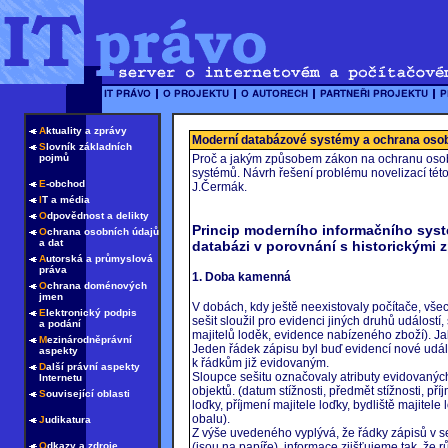
A
ktuality a zprávy
Moderní databázové systémy a ochrana osob
S
lovník základních
pojmů
Proč a jakým způsobem zákon na ochranu osob
systémů. Návrh řešení problému novelizací této
E
-obchod
J.Čermák.
I
T a média
O
dpovědnost a delikty
Princip moderního informačního sys
O
chrana osobních údajů
a dat
databázi v porovnání s historickými
A
utorská a průmyslová
práva
1. Doba kamenná
O
chrana doménových
jmen
V dobách, kdy ještě neexistovaly počítače, vš
E
lektronický podpis
sešit sloužil pro evidenci jiných druhů událostí,
a podání
majitelů loděk, evidence nabízeného zboží). Jak
M
ezinárodněprávní
Jeden řádek zápisu byl buď evidencí nové událo
aspekty
k řádkům již evidovaným.
D
alší právní aspekty
Sloupce sešitu označovaly atributy evidovaných
Internetu
objektů. (datum stížnosti, předmět stížnosti, pří
S
ouvisející oblasti
loďky, příjmení majitele loďky, bydliště majitel
obalu).
J
udikatura
Z výše uvedeného vyplývá, že řádky zápisů v seši
(jsou na papíře), informace zjišťujeme tak, že r
O
dkazy a zdroje