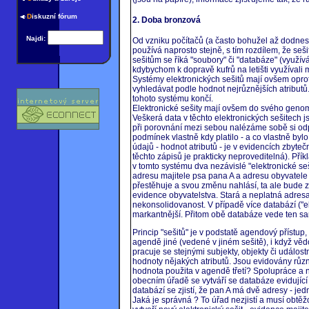
D
iskuzní fórum
2. Doba bronzová
Najdi:
Od vzniku počítačů (a často bohužel až dodnes)
používá naprosto stejně, s tím rozdílem, že seši
sešitům se říká "soubory" či "databáze" (využívá
kdybychom k dopravě kufrů na letišti využívali m
Systémy elektronických sešitů mají ovšem opro
vyhledávat podle hodnot nejrůznějších atributů
tohoto systému končí.
Elektronické sešity mají ovšem do svého geno
Veškerá data v těchto elektronických sešitech 
při porovnání mezi sebou nalézáme sobě si odpo
podmínek vlastně kdy platilo - a co vlastně bylo
údajů - hodnot atributů - je v evidencích zbyt
těchto zápisů je prakticky neproveditelná). Př
v tomto systému dva nezávislé "elektronické se
adresu majitele psa pana A a adresu obyvatele p
přestěhuje a svou změnu nahlásí, ta ale bude 
evidence obyvatelstva. Stará a neplatná adresa 
nekonsolidovanost. V případě více databází ("e
markantnější. Přitom obě databáze vede ten sam
Princip "sešitů" je v podstatě agendový přístup
agendě jiné (vedené v jiném sešitě), i když 
pracuje se stejnými subjekty, objekty či událo
hodnoty nějakých atributů. Jsou evidovány různé
hodnota použita v agendě třetí? Spolupráce a n
obecním úřadě se vytváří se databáze evidující 
databází se zjistí, že pan A má dvě adresy - jed
Jaká je správná ? To úřad nezjistí a musí obtěžov