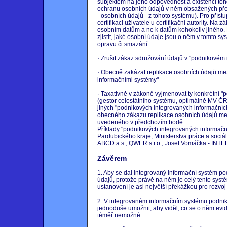
subjektem na jeho odpovědnost a existenci to
ochranu osobních údajů v něm obsažených před
- osobních údajů - z tohoto systému). Pro přís
certifikaci uživatele u certifikační autority. Na
osobním datům a ne k datům kohokoliv jiného. N
zjistit, jaké osobní údaje jsou o něm v tomto 
opravu či smazání.
· Zrušit zákaz sdružování údajů v "podnikovém
· Obecně zakázat replikace osobních údajů mez
informačními systémy"
· Taxativně v zákoně vyjmenovat ty konkrétní "
(gestor celostátního systému, optimálně MV ČR)
jiných "podnikových integrovaných informačních
obecného zákazu replikace osobních údajů mez
uvedeného v předchozím bodě.
Příklady "podnikových integrovaných informační
Pardubického kraje, Ministerstva práce a sociá
ABCD a.s., QWER s.r.o., Josef Vomáčka - INT
Závěrem
1. Aby se dal integrovaný informační systém po
údajů, protože právě na něm je celý tento syst
ustanovení je asi největší překážkou pro rozv
2. V integrovaném informačním systému podnik
jednoduše umožnit, aby viděl, co se o něm evidu
téměř nemožné.