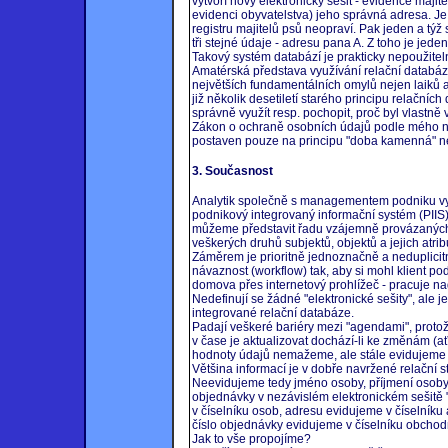
vytvoří nový elektronický sešit - evidence maji
evidenci obyvatelstva) jeho správná adresa. Je
registru majitelů psů neopraví. Pak jeden a týž
tři stejné údaje - adresu pana A. Z toho je jeden
Takový systém databází je prakticky nepoužitel
Amatérská představa využívání relační databáze
největších fundamentálních omylů nejen laiků al
již několik desetiletí starého principu relačníc
správně využít resp. pochopit, proč byl vlastně
Zákon o ochraně osobních údajů podle mého ná
postaven pouze na principu "doba kamenná" n
3. Současnost
Analytik společně s managementem podniku vyt
podnikový integrovaný informační systém (PIIS
můžeme představit řadu vzájemně provázaných 
veškerých druhů subjektů, objektů a jejich atr
Záměrem je prioritně jednoznačně a neduplicitn
návaznost (workflow) tak, aby si mohl klient pod
domova přes internetový prohlížeč - pracuje n
Nedefinují se žádné "elektronické sešity", al
integrované relační databáze.
Padají veškeré bariéry mezi "agendami", proto
v čase je aktualizovat dochází-li ke změnám (a
hodnoty údajů nemažeme, ale stále evidujeme vče
Většina informací je v dobře navržené relační 
Neevidujeme tedy jméno osoby, příjmení osoby
objednávky v nezávislém elektronickém sešitě 
v číselníku osob, adresu evidujeme v číselníku
číslo objednávky evidujeme v číselníku obchod
Jak to vše propojíme?