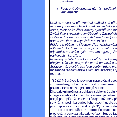
prohlížeči.
Postupné objednávky různých dodávek u
knihkupectví
Údaj se nejlépe a přirozeně aktualizuje při pří
osobně, písemně), i když kontakt může být z j
adres, telefonních čísel, adresy bydliště, kontak
Změní-li se z rozhodnutím Obecního Zastupitels
systému do všech osobních dat všech tím "post
odborech Úřadu a zbytečně ztrácet čas.
Přijde-li si občan na Městský Úřad vyřídit změ
odborech Úřadu jenom proto, abych si tuto zálež
nájemních obecních bytů", "volební registr", "živn
parkovacích karet",.....
Izolovaných "elektronických sešitů" (= izolovan
přibývá. Čím více jich je, tím méně pravdivé a a
Správce může ověřit zda jsou osobní údaje pra
ukládat na jednom místě a tam aktualizovat, ať j
(h) ZOOÚ.
· § 5 (1) f) Správce je povinen zpracovávat os
shromážděny, pokud zvláštní zákon nestanoví ji
pokud k tomu dal subjekt údajů souhlas
Dispozitivní možnost souhlasu subjektu údajů
integrovaného informačního systému je jediná 
údajů podepíše, že chce mít údaje uložené v p
se v rámci podniku budou jeho osobní údaje po
jejich zpracování používat jazyk SQL a že podn
Ten, kdo toto prohlášení nepodepíše, bude chodi
prodlouží a ceny za takováto vyřízení budou řád