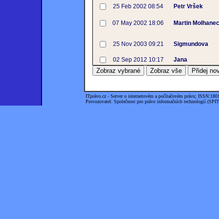
25 Feb 2002 08:54
Petr Vršek
07 May 2002 18:06
Martin Molhane
25 Nov 2003 09:21
Sigmundova
02 Sep 2012 10:17
Jana
ITprávo.cz - Server o internetovém a počítačovém právu; ISSN:180
Provozovatel: Společnost pro právo informačních technologií (SPIT