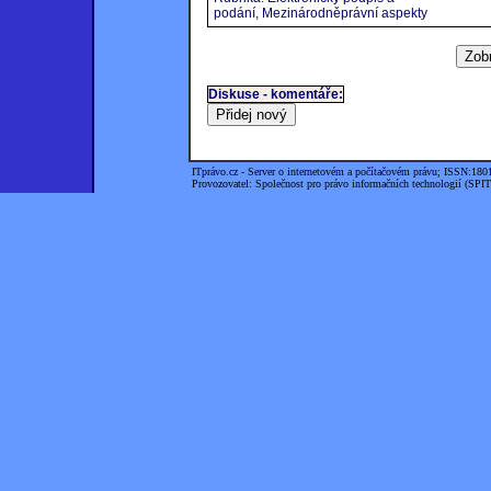
podání, Mezinárodněprávní aspekty
Diskuse - komentáře:
ITprávo.cz - Server o internetovém a počítačovém právu; ISSN:180
Provozovatel: Společnost pro právo informačních technologií (SPIT