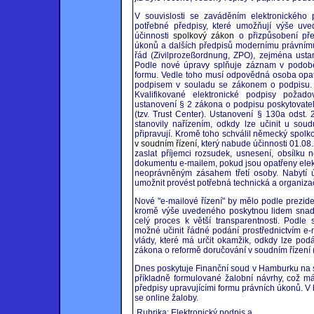
V souvislosti se zaváděním elektronického
potřebné předpisy, které umožňují výše uve
účinnosti
spolkový zákon
o přizpůsobení pře
úkonů a dalších předpisů modernímu právnímu
řád (Zivilprozeßordnung, ZPO), zejména usta
Podle nové úpravy splňuje záznam v podob
formu. Vedle toho musí odpovědná osoba opatř
podpisem v souladu se zákonem o podpisu. 
Kvalifikované elektronické podpisy požad
ustanovení § 2 zákona o podpisu poskytovateli
(tzv. Trust Center). Ustanovení § 130a odst
stanovily nařízením, odkdy lze učinit u soud
připravují. Kromě toho schválil německý spol
v soudním řízení
, který nabude účinnosti 01.0
zaslat příjemci rozsudek, usnesení, obsílku
dokumentu e-mailem, pokud jsou opatřeny ele
neoprávněným zásahem třetí osoby. Nabytí
umožnit provést potřebná technická a organiza
Nové "e-mailové řízení" by mělo podle prezi
kromě výše uvedeného poskytnou lidem snadněj
celý proces k větší transparentnosti. Podl
možné učinit řádné podání prostřednictvím e-
vlády, které má určit okamžik, odkdy lze pod
zákona o reformě doručování v soudním řízení (
Dnes poskytuje Finanční soud v Hamburku na
příkladně formulované žalobní návrhy, což 
předpisy upravujícími formu právních úkonů. V
se online žaloby.
Rubrika: Elektronický podpis a