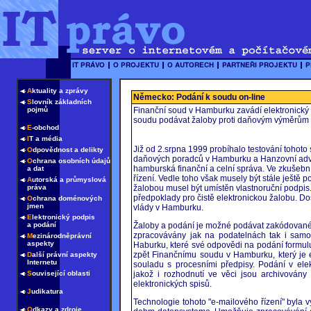
A
ktuality a zprávy
Německo: Podání k soudu on-line
S
lovník základních
pojmů
Finanční soud v Hamburku zavádí elektronický
soudu podávat žaloby proti daňovým výměrům a 
E
-obchod
I
T a média
Již od 2.srpna 1999 probíhalo testování tohoto
O
dpovědnost a delikty
daňových poradců v Hamburku a Hanzovní advo
O
chrana osobních údajů
hamburská finanční a celní správa. Ve zkušebn
a dat
řízení. Vedle toho však musely být stále ještě
A
utorská a průmyslová
práva
žalobou musel být umístěn vlastnoruční podpis. 
předpoklady pro čistě elektronickou žalobu. D
O
chrana doménových
jmen
vlády v Hamburku.
E
lektronický podpis
a podání
Žaloby a podání je možné podávat zakódované 
zpracovávány jak na podatelnách tak i sam
M
ezinárodněprávní
aspekty
Haburku, které své odpovědi na podání formulu
zpět Finančnímu soudu v Hamburku, který je 
D
alší právní aspekty
Internetu
souladu s procesními předpisy. Podání v ele
S
ouvisející oblasti
jakož i rozhodnutí ve věci jsou archivovány
elektronických spisů.
J
udikatura
Technologie tohoto "e-mailového řízení" byla 
O
dkazy a zdroje