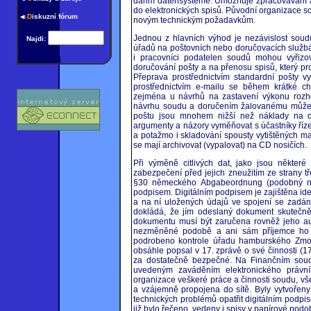
dahm datensysteme. Umožňuje zpracovávání a 
do elektronických spisů. Původní organizace 
D
iskuzní fórum
novým technickým požadavkům.
Jednou z hlavních výhod je nezávislost soud
Najdi:
úřadů na poštovních nebo doručovacích službá
i pracovníci podatelen soudů mohou vyřizo
doručování pošty a na přenosu spisů, který p
Přeprava prostřednictvím standardní pošty 
prostřednictvím e-mailu se během krátké ch
zejména u návrhů na zastavení výkonu rozho
návrhu soudu a doručením žalovanému může u
poštu jsou mnohem nižší než náklady na d
argumenty a názory vyměňovat s účastníky říze
a potažmo i skladování spousty vytištěných m
se mají archivovat (vypalovat) na CD nosičích.
Při výměně citlivých dat, jako jsou někter
zabezpečení před jejich zneužitím ze strany t
§30 německého Abgabeordnung (podobný na
podpisem. Digitálním podpisem je zajištěna iden
a na ní uložených údajů ve spojení se zadání
dokládá, že jím odeslaný dokument skutečně 
dokumentu musí být zaručena rovněž jeho aut
nezměněné podobě a ani sám příjemce ho n
podrobeno kontrole úřadu hamburského Zmocn
obsáhle popsal v 17. zprávě o své činnosti (
17
za dostatečně bezpečné. Na Finančním soud
uvedeným zaváděním elektronického právní
organizace veškeré práce a činnosti soudu, v
a vzájemně propojena do sítě. Byly vytvořeny 
technických problémů opatřit digitálním podpis
již bylo řečeno, vedeny i spisy v papírové podo