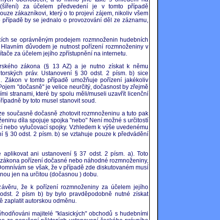
(šíření) za účelem předvedení je v tomto případě
ouze zákazníkovi, který o to projeví zájem, nikoliv všem
o případě by se jednalo o provozování děl ze záznamu,
ících se oprávněným prodejem rozmnoženin hudebních
. Hlavním důvodem je nutnost pořízení rozmnoženiny v
ítače za účelem jejího zpřístupnění na internetu.
orského zákona (§ 13 AZ) a je nutno získat k němu
torských práv. Ustanovení § 30 odst. 2 písm. b) sice
"
. Zákon v tomto případě umožňuje pořízení jakékoliv
Pojem "dočasně" je velice neurčitý, dočasnost by zřejmě
i stranami, které by spolu měli/museli uzavřít licenční
řípadně by toto musel stanovit soud.
a lze současně dočasně zhotovit rozmnoženinu a tuto pak
noženinu díla spojuje spojka "nebo" Není možné s určitostí
vací nebo vylučovací spojky. Vzhledem k výše uvedenému
ní § 30 odst. 2 písm. b) se vztahuje pouze k předvádění
plikovat ani ustanovení § 37 odst. 2 písm. a). Toto
o zákona pořízení dočasné nebo náhodné rozmnoženiny,
omnívám se však, že v případě zde diskutovaném musí
šinou jen na určitou (dočasnou ) dobu.
věru, že k pořízení rozmnoženiny za účelem jejího
 odst. 2 písm b) by bylo pravděpodobně nutné získat
ně zaplatit autorskou odměnu.
odňováni majitelé "klasických" obchodů s hudebními