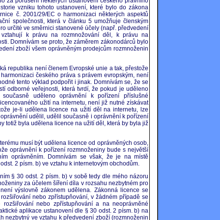
no za porušení některých ustanovení českého právního
torie vzniku tohoto ustanovení, které bylo do zákona
rnice č. 2001/29/EC o harmonizaci některých aspektů
ační společnosti, která v článku 5 umožňuje členským
pro určité ve směrnici stanovené účely (např. předvedení
e vztahují k právu na rozmnožování děl, k právu na
jnosti. Domnívám se proto, že záměrem zákonodárců bylo
dvedení zboží všem oprávněným prodejcům rozmnoženin
eská republika není členem Evropské unie a tak, přestože
 harmonizaci českého práva s právem evropským, není
hodné tento výklad podpořit i jinak. Domnívám se, že se
tí odborné veřejnosti, která tvrdí, že pokud je uděleno
í současně uděleno oprávnění k pořízení příslušné
icencovaného užití na internetu, není již nutné získávat
že je-li udělena licence na užití děl na internetu, lze
oprávnění udělil, udělil současně i oprávnění k pořízení
tiž byla udělena licence na užití děl, která by byla již
 kterému musí být udělena licence od oprávněných osob,
otože oprávnění k pořízení rozmnoženiny bude s největší
ním oprávněním. Domnívám se však, že je na místě
30 odst. 2 písm. b) ve vztahu k internetovým obchodům.
ím § 30 odst. 2 písm. b) v sobě tedy dle mého názoru
noženiny za účelem šíření díla v rozsahu nezbytném pro
o není výslovně zákonem udělena. Zákonná licence se
rozšiřování nebo zpřístupňování, v žádném případě se
é rozšiřování nebo zpřístupňování a na neoprávněné
ktické aplikace ustanovení dle § 30 odst. 2 písm. b) na
ah nezbytný ve vztahu k předvedení zboží (rozmnoženin