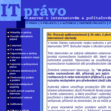
A
ktuality a zprávy
Re: Rozsah aplikovatelnosti § 30 odst. 2 pís
S
lovník základních
internetové obchody
pojmů
V tomto článku naleznete reakci jednoho z p
E
-obchod
stanovisko SPIT. Bohužel nejde o oficiální práv
I
T a média
Toto stanovisko se zabývá výkladem ustanoven
O
dpovědnost a delikty
prodeji rozmnoženin hudebních děl, které j
O
chrana osobních údajů
nehmotné podobě. Stanovisko se soustřeďuje
a dat
rozmnoženin hudebních děl prostřednictvím sítě
A
utorská a průmyslová
práva
Zmíněné ustanovení stanovuje, že,
"do práva 
O
chrana doménových
nebo rozmnoženin děl, přístrojů pro jejich
jmen
rozhlasových nebo televizních přijímačů a po
E
lektronický podpis
a podání
rozsahu nezbytném pro předvedení zboží zák
M
ezinárodněprávní
Autorský zákon umožňuje prodejcům šířit dí
aspekty
účelem předvedení zboží.Poměrně široký poj
D
alší právní aspekty
Internetu
v tomto ustanovení, a který používal i autorsk
používání v zákoně předchozím, jako zpřístup
S
ouvisející oblasti
veřejnosti, přičemž se domnívám, že se může 
J
udikatura
V praxi víceméně nečiní problém vyložit t
O
dkazy a zdroje
zachycených na nosičích v "běžných" kame