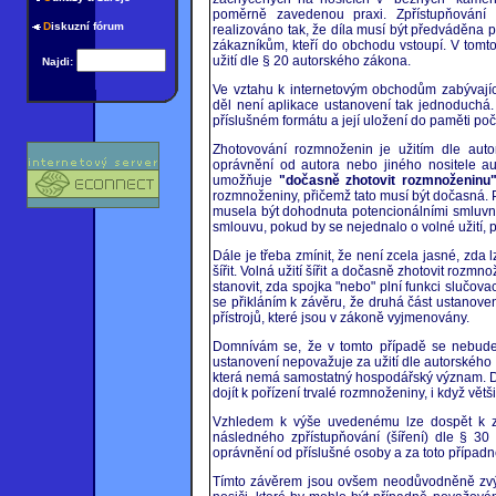
poměrně zavedenou praxi. Zpřístupňování 
D
iskuzní fórum
realizováno tak, že díla musí být předváděna p
zákazníkům, kteří do obchodu vstoupí. V tomt
užití dle § 20 autorského zákona.
Najdi:
Ve vztahu k internetovým obchodům zabývaj
děl není aplikace ustanovení tak jednoduchá
příslušném formátu a její uložení do paměti poč
Zhotovování rozmnoženin je užitím dle aut
oprávnění od autora nebo jiného nositele au
umožňuje
"dočasně zhotovit rozmnoženinu
rozmnoženiny, přičemž tato musí být dočasná. 
musela být dohodnuta potencionálními smluvním
smlouvu, pokud by se nejednalo o volné užití, p
Dále je třeba zmínit, že není zcela jasné, zd
šířit. Volná užití šířit a dočasně zhotovit rozm
stanovit, zda spojka "nebo" plní funkci slučo
se přikláním k závěru, že druhá část ustanove
přístrojů, které jsou v zákoně vyjmenovány.
Domnívám se, že v tomto případě se nebude a
ustanovení nepovažuje za užití dle autorskéh
která nemá samostatný hospodářský význam. D
dojít k pořízení trvalé rozmnoženiny, i když vět
Vzhledem k výše uvedenému lze dospět k zá
následného zpřístupňování (šíření) dle § 30
oprávnění od příslušné osoby a za toto případ
Tímto závěrem jsou ovšem neodůvodněně zvýh