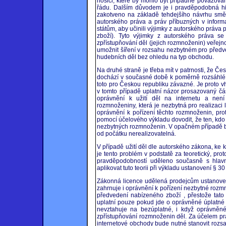
nosiči, které by mohlo být případně považová
řádu. Dalším důvodem je i pravděpodobná his
zakotveno na základě tehdejšího návrhu smě
autorského práva a práv příbuzných v inform
státům, aby učinili výjimky z autorského práva 
zboží). Tyto výjimky z autorského práva s
zpřístupňování děl (jejich rozmnoženin) veře
umožnit šíření v rozsahu nezbytném pro pře
hudebních děl bez ohledu na typ obchodu.
Na druhé straně je třeba mít v patrnosti, že Č
dochází v současné době k poměrně rozsáhlé
toto pro Českou republiku závazné. Je proto v
v tomto případě uplatní názor prosazovaný čás
oprávnění k užití děl na internetu a nen
rozmnoženiny, která je nezbytná pro realizaci l
oprávnění k pořízení těchto rozmnoženin, proto
pomocí účelového výkladu dovodit, že ten, kdo 
nezbytných rozmnoženin. V opačném případě by to
od počátku nerealizovatelná.
V případě užití děl dle autorského zákona, ke
je tento problém v podstatě za teoretický, pr
pravděpodobností uděleno současně s hlav
aplikovat tuto teorii při výkladu ustanovení § 
Zákonná licence udělená prodejcům ustanoven
zahrnuje i oprávnění k pořízení nezbytné rozm
předvedení nabízeného zboží , přestože tat
uplatní pouze pokud jde o oprávněné úplatné 
nevztahuje na bezúplatné, i když oprávněn
zpřístupňování rozmnoženin děl. Za účelem pra
internetové obchody bude nutné stanovit rozs