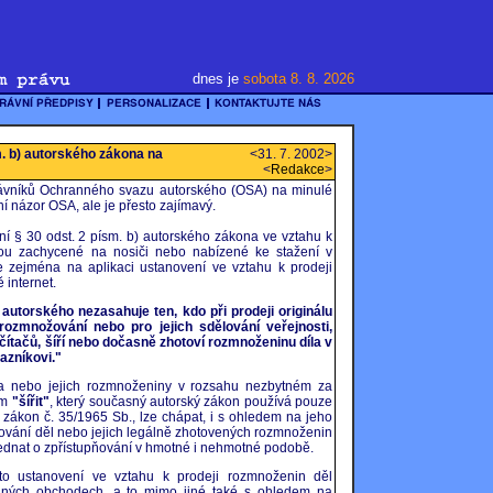
dnes je
sobota 8. 8. 2026
m. b) autorského zákona na
<31. 7. 2002>
<
Redakce
>
rávníků Ochranného svazu autorského (OSA) na minulé
ní názor OSA, ale je přesto zajímavý.
í § 30 odst. 2 písm. b) autorského zákona ve vztahu k
sou zachycené na nosiči nebo nabízené ke stažení v
 zejména na aplikaci ustanovení ve vztahu k prodeji
 internet.
autorského nezasahuje ten, kdo při prodeji originálu
 rozmnožování nebo pro jejich sdělování veřejnosti,
čítačů, šíří nebo dočasně zhotoví rozmnoženinu díla v
azníkovi."
la nebo jejich rozmnoženiny v rozsahu nezbytném za
em
"šířit"
, který současný autorský zákon používá pouze
ý zákon č. 35/1965 Sb., lze chápat, i s ohledem na jeho
ňování děl nebo jejich legálně zhotovených rozmnoženin
jednat o zpřístupňování v hmotné i nehmotné podobě.
oto ustanovení ve vztahu k prodeji rozmnoženin děl
nných obchodech, a to mimo jiné také s ohledem na