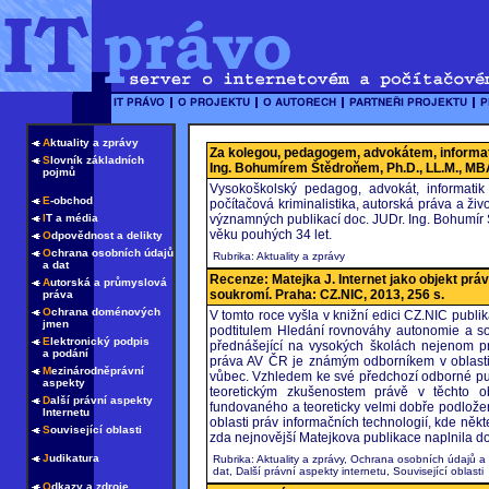
A
ktuality a zprávy
Za kolegou, pedagogem, advokátem, informa
S
lovník základních
Ing. Bohumírem Štědroňem, Ph.D., LL.M., MBA 
pojmů
Vysokoškolský pedagog, advokát, informatik 
E
-obchod
počítačová kriminalistika, autorská práva a živ
I
T a média
významných publikací doc. JUDr. Ing. Bohumír 
věku pouhých 34 let.
O
dpovědnost a delikty
O
chrana osobních údajů
Rubrika: Aktuality a zprávy
a dat
Recenze: Matejka J. Internet jako objekt prá
A
utorská a průmyslová
soukromí. Praha: CZ.NIC, 2013, 256 s.
práva
O
chrana doménových
V tomto roce vyšla v knižní edici CZ.NIC publi
jmen
podtitulem Hledání rovnováhy autonomie a sou
E
lektronický podpis
přednášející na vysokých školách nejenom p
a podání
práva AV ČR je známým odborníkem v oblasti 
M
ezinárodněprávní
vůbec. Vzhledem ke své předchozí odborné pub
aspekty
teoretickým zkušenostem právě v těchto o
D
alší právní aspekty
fundovaného a teoreticky velmi dobře podložen
Internetu
oblasti práv informačních technologií, kde někt
S
ouvisející oblasti
zda nejnovější Matejkova publikace naplnila d
J
udikatura
Rubrika: Aktuality a zprávy, Ochrana osobních údajů a
dat, Další právní aspekty internetu, Související oblasti
O
dkazy a zdroje