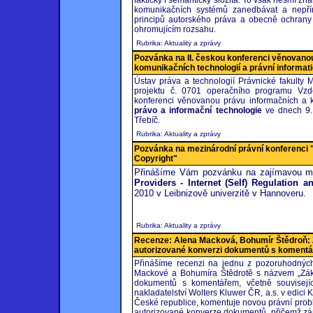
fakticky i sémanticky složitá. To však nesmí zn
komunikačních systémů zanedbávat a nepřím
principů autorského práva a obecně ochrany 
ohromujícím rozsahu.
Rubrika: Aktuality a zprávy
Pozvánka na II. českou konferenci věnovano
komunikačních technologií a právní informat
Ústav práva a technologií Právnické fakulty 
projektu č. 0701 operačního programu Vzd
konferenci věnovanou právu informačních a k
právo a informační technologie
ve dnech 9.
Třebíč.
Rubrika: Aktuality a zprávy
Pozvánka na mezinárodní právní konferenci "
Copyright"
Přinášíme Vám pozvánku na zajímavou mez
Providers - Internet (Self) Regulation a
2010 v Leibnizově univerzitě v Hannoveru.
Rubrika: Aktuality a zprávy
Recenze: Alena Macková, Bohumír Štědroň: 
autorizované konverzi dokumentů s koment
Přinášíme recenzi na jednu z pozoruhodných
Mackové a Bohumíra Štědrotě s názvem „Záko
dokumentů s komentářem, včetně souvisejíc
nakladatelství Wolters Kluwer ČR, a.s. v edici 
České republice, komentuje novou právní prob
autorizované konverze dokumentů, přičemž zár