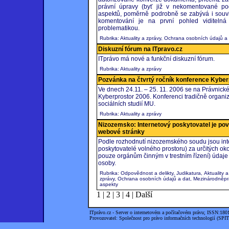
právní úpravy (byť již v nekomentované po
aspektů, poměrně podrobně se zabývá i souvise
komentování je na první pohled viditeln
problematikou.
Rubrika: Aktuality a zprávy, Ochrana osobních údajů a
Diskuzní fórum na ITpravo.cz
ITprávo má nové a funkční diskuzní fórum.
Rubrika: Aktuality a zprávy
Pozvánka na čtvrtý ročník konference Kyber
Ve dnech 24.11. – 25. 11. 2006 se na Právnické
Kyberprostor 2006. Konferenci tradičně organiz
sociálních studií MU.
Rubrika: Aktuality a zprávy
Nizozemsko: Internetový poskytovatel je povi
webové stránky
Podle rozhodnutí nizozemského soudu jsou inter
poskytovatelé volného prostoru) za určitých ok
pouze orgánům činným v trestním řízení) údaje o
osoby.
Rubrika: Odpovědnost a delikty, Judikatura, Aktuality a
zprávy, Ochrana osobních údajů a dat, Mezinárodněpr
aspekty
1
|
2
|
3
|
4
|
Další
ITprávo.cz - Server o internetovém a počítačovém právu; ISSN:180
Provozovatel: Společnost pro právo informačních technologií (SPIT