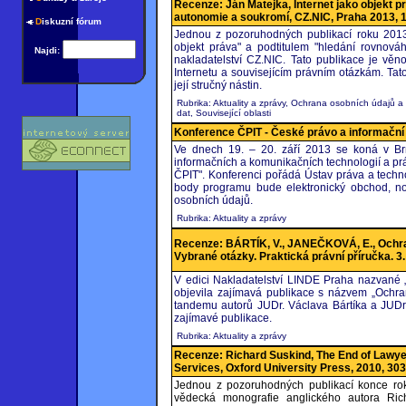
Recenze: Ján Matejka, Internet jako objekt p
autonomie a soukromí, CZ.NIC, Praha 2013, 1
D
iskuzní fórum
Jednou z pozoruhodných publikací roku 2013
objekt práva" a podtitulem "hledání rovnov
Najdi:
nakladatelství CZ.NIC. Tato publikace je vě
Internetu a souvisejícím právním otázkám. Tato
její stručný nástin.
Rubrika: Aktuality a zprávy, Ochrana osobních údajů a
dat, Související oblasti
Konference ČPIT - České právo a informační
Ve dnech 19. – 20. září 2013 se koná v Br
informačních a komunikačních technologií a prá
ČPIT". Konferenci pořádá Ústav práva a techno
body programu bude elektronický obchod, n
osobních údajů.
Rubrika: Aktuality a zprávy
Recenze: BÁRTÍK, V., JANEČKOVÁ, E., Ochran
Vybrané otázky. Praktická právní příručka. 3
V edici Nakladatelství LINDE Praha nazvané „
objevila zajímavá publikace s názvem „Ochra
tandemu autorů JUDr. Václava Bártíka a JUDr
zajímavé publikace.
Rubrika: Aktuality a zprávy
Recenze: Richard Suskind, The End of Lawyer
Services, Oxford University Press, 2010, 303
Jednou z pozoruhodných publikací konce roku
vědecká monografie anglického autora R