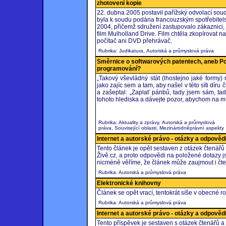
zhotovení kopie
22. dubna 2005 postavil pařížský odvolací s
byla k soudu podána francouzským spotřebite
2004, přičemž sdružení zastupovalo zákaznici
film Mulholland Drive. Film chtěla zkopírovat 
počítač ani DVD přehrávač.
Rubrika: Judikatura, Autorská a průmyslová práva
Směrnice o softwarových patentech, aneb Po
programování?
„Takový vševládný stát (lhostejno jaké formy)
jako zajíc sem a tam, aby našel v této síti díru 
a zašeptal: „Zaplať pánbů, tady jsem sám, tad
tohoto hlediska a dávejte pozor, abychom na mís
Rubrika: Aktuality a zprávy, Autorská a průmyslová
práva, Související oblasti, Mezinárodněprávní aspekty
Internet a autorské právo - otázky a odpovědi 
Tento článek je opět sestaven z otázek čtenářů
Živě.cz, a proto odpovědi na položené dotazy 
nicméně věříme, že článek může zaujmout i čte
Rubrika: Autorská a průmyslová práva
Elektronické knihovny
Článek se opět vrací, tentokrát síše v obecné r
Rubrika: Autorská a průmyslová práva
Internet a autorské právo - otázky a odpověd
Tento příspěvek je sestaven s otázek čtenářů a