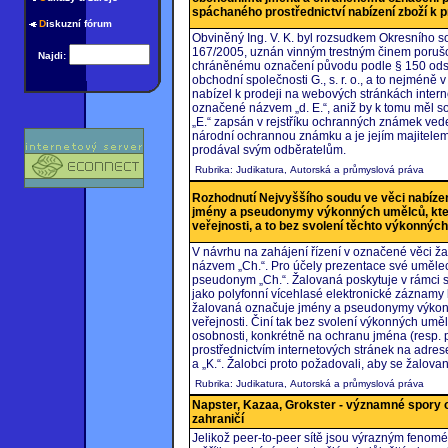
spáchaného prostřednictví nabízení zboží k 
D
iskuzní fórum
Obviněný Ing. V. K. byl rozsudkem Okresního so
167/2005, uznán vinným trestným činem poruš
Najdi:
chráněnému označení původu podle § 150 odst. 1 
obchodní společnosti G., s. r. o., a to nejméně v
nabízel k prodeji na webových stránkách inter
označené názvem „d. E.“, aniž by k tomu měl sou
„E.“ zapsán v rejstříku ochranných známek ved
národní ochrannou známku a je jejím majitele
prodával svým odběratelům.
Rubrika: Judikatura, Autorská a průmyslová práva
Rozhodnutí Nejvyššího soudu ve věci nabíze
jmény a pseudonymy výkonných umělců, kteří
veřejnosti, a to bez svolení těchto výkonnýc
V návrhu na zahájení řízení v označené věci ža
názvem „Ch.“. Pro účely prezentace své uměleck
pseudonym „Ch.“. Žalovaná poskytuje v rámci s
jako polyfonní vícehlasé elektronické záznam
žalovaná označuje jmény a pseudonymy výkonný
veřejnosti. Činí tak bez svolení výkonných uměl
osobnosti, konkrétně na ochranu jména (resp. 
prostřednictvím internetových stránek na adres
a „K.“. Žalobci proto požadovali, aby se žalova
Rubrika: Judikatura, Autorská a průmyslová práva
Napster, Kazaa, Grokster - významné spory oh
zahraničí
Jelikož peer-to-peer sítě jsou výrazným fenom