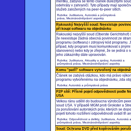
měřítku, zabývá se tento článek důležitými soudn
odehrály v zahraničí. Tyto případy mají společ
služeb založených na peer-to-peer sítích.
Rubrika: Judikatura, Autorská a průmyslová
práva, Mezinárodněprávní aspekty
Rakouský Nejvyšší soud: Neexistuje povinno
při koupi softwaru na objednávku
Rakouský nejvyšší soud (Oberste Gerichtshof) 
že neexistuje žádná obecná povinnost ze strany
programu (softwaru) i zdrojový kód programu. 
případ, kdy program musí komunikovat s jinými
stanoveno) nebo kdy je zřejmé, že se jedná o 
jeho zákazníky dále upravován.
Rubrika: Judikatura, Aktuality a zprávy, Autorská a
průmyslová práva, Mezinárodněprávní aspekty
Komu "patří" software vytvořený na objedn
Článek se zabývá otázkou, kdo má právo výko
programu vytvořenému na objednávku, zda objed
Rubrika: Autorská a průmyslová práva
P2P sítě: Přísné pojetí odpovědnosti podle 
USA
Velkou ránu udělil do budoucna výrobcům peer
soud USA. V případě MGM proti Grokster a Str
za porušování autorských práv, kterých se dopou
pojetí tohoto rozšíření odpovědnosti uvádí tři a
Rubrika: Odpovědnost a delikty, Judikatura, Autorská 
průmyslová práva, Mezinárodněprávní aspekty
Soud: Ochrana DVD před kopírováním porušuj