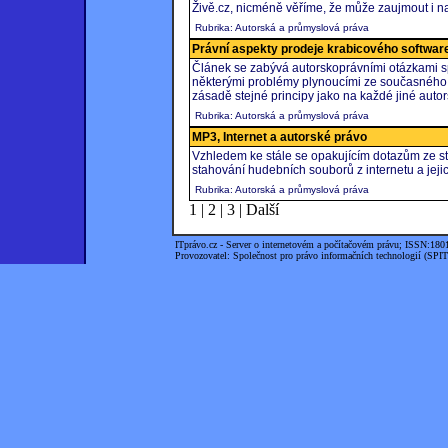
Živě.cz, nicméně věříme, že může zaujmout i na
Rubrika: Autorská a průmyslová práva
Právní aspekty prodeje krabicového softwar
Článek se zabývá autorskoprávními otázkami s
některými problémy plynoucími ze současného pr
zásadě stejné principy jako na každé jiné autor
Rubrika: Autorská a průmyslová práva
MP3, Internet a autorské právo
Vzhledem ke stále se opakujícím dotazům ze st
stahování hudebních souborů z internetu a jeji
Rubrika: Autorská a průmyslová práva
1
|
2
|
3
|
Další
ITprávo.cz - Server o internetovém a počítačovém právu; ISSN:180
Provozovatel: Společnost pro právo informačních technologií (SPIT