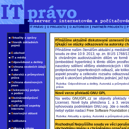
A
ktuality a zprávy
Přinášíme aktuálně diskutované usnesení Ú
S
lovník základních
týkající se otázky odkazovaní na autorsky c
pojmů
Přinášíme našim čtenářům aktuální a mediáln
E
-obchod
soudu ze dne 10.9. 2013, sp. zn. III.ÚS 1768/
I
T a média
k chráněným audiovizuálním dílům ve formě 
(embedded hyperlinks) k těmto dílům prostře
O
dpovědnost a delikty
navzdory sdělení většiny elektronickcých i t
O
chrana osobních údajů
protiprávnost hypertextových odkazů, ale toliko
a dat
aspekt povahy a celkovéo rozsahu odkazovaání
A
utorská a průmyslová
práva
vyzvě k ukončení předmětného jednání, jež byl
O
chrana doménových
Rubrika: Odpovědnost a delikty, Autorská a průmyslov
jmen
práva
E
lektronický podpis
Nové verze překladů GNU GPL
a podání
M
ezinárodněprávní
Na webu
GNUGPL.cz
se objevily překlady 
aspekty
License). Nově byla přeložena 1. a 3. ver
D
alší právní aspekty
vyhovovala podmínkám GNU.org. Jde o neofici
Internetu
nebyl vydán nadací
Free Software Foundation 
S
ouvisející oblasti
Rubrika: Aktuality a zprávy, Autorská a průmyslová prá
J
udikatura
Rozhodnutí Nejvyššího soudu ve věci poruš
obchodnímu jménu a chráněnému označení pův
O
dkazy a zdroje