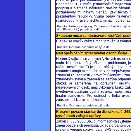
Doslova před pár minutami (24. června 200
Parlamentu ČR zatím jednoznačně nejrozsáhl
podpisu a o změně některých dalších zákonů 
pozměňovacími návrhy Senátu (text těchto
prezidentovi republiky. Vyjma oprav některý
různorodou. Právě o těchto změnách pojednává
Rubrika: Aktuality a zprávy, Ochrana osobních údajů a
dat, Elektronický podpis a podání
Skutečně může zaměstnavatel číst Vaší pošt
Článek se vrací k otázce monitorování a kontr
Rubrika: Ochrana osobních údajů a dat
Nad oprávněním zpracovávat osobní údaje
Norem týkajících se zletilých fyzických osob b
málo. Nejednoznačný přístup k problémům, je
(dále "nesvéprávní") je proto běžným jevem. 
osobních údajů vztahující se k nesvéprávným
"zbavení způsobilosti k právním úkonům" - zda jd
zdravotním stavu a zároveň se zabývá případn
otázka je zaměřena na oprávnění orgánu 
nesvéprávných osob, jimž vykonává funkci záko
uvedeným otázkám úvaha rovněž nabízí řešen
finální stanovisko. Pro úplnost je třeba uv
způsobilosti k právním úkonům.
Rubrika: Ochrana osobních údajů a dat
K právní povaze standardu dle zákona č. 365
systémech veřejné správy
Zákon č. 365/2000 Sb., o informačních systém
znění pozdějších předpisů, ukládá orgánům veř
systému veřejné správy (dále ISVS) dodržovaly t