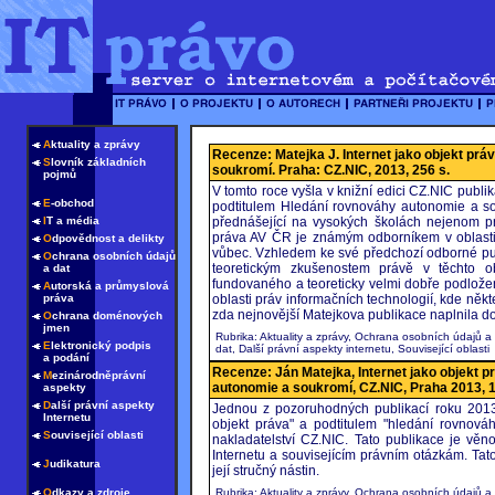
A
ktuality a zprávy
Recenze: Matejka J. Internet jako objekt prá
S
lovník základních
soukromí. Praha: CZ.NIC, 2013, 256 s.
pojmů
V tomto roce vyšla v knižní edici CZ.NIC publi
E
-obchod
podtitulem Hledání rovnováhy autonomie a sou
I
T a média
přednášející na vysokých školách nejenom p
práva AV ČR je známým odborníkem v oblasti 
O
dpovědnost a delikty
vůbec. Vzhledem ke své předchozí odborné pub
O
chrana osobních údajů
teoretickým zkušenostem právě v těchto o
a dat
fundovaného a teoreticky velmi dobře podložen
A
utorská a průmyslová
práva
oblasti práv informačních technologií, kde někt
zda nejnovější Matejkova publikace naplnila d
O
chrana doménových
jmen
Rubrika: Aktuality a zprávy, Ochrana osobních údajů a
E
lektronický podpis
dat, Další právní aspekty internetu, Související oblasti
a podání
Recenze: Ján Matejka, Internet jako objekt p
M
ezinárodněprávní
autonomie a soukromí, CZ.NIC, Praha 2013, 1
aspekty
D
alší právní aspekty
Jednou z pozoruhodných publikací roku 2013
Internetu
objekt práva" a podtitulem "hledání rovnov
S
ouvisející oblasti
nakladatelství CZ.NIC. Tato publikace je vě
Internetu a souvisejícím právním otázkám. Tato
J
udikatura
její stručný nástin.
O
dkazy a zdroje
Rubrika: Aktuality a zprávy, Ochrana osobních údajů a