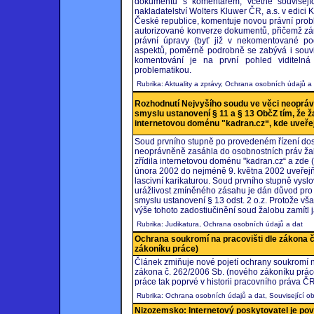
dokumentů s komentářem, včetně souvisejíc
nakladatelství Wolters Kluwer ČR, a.s. v edici 
České republice, komentuje novou právní prob
autorizované konverze dokumentů, přičemž zár
právní úpravy (byť již v nekomentované po
aspektů, poměrně podrobně se zabývá i souvise
komentování je na první pohled viditeln
problematikou.
Rubrika: Aktuality a zprávy, Ochrana osobních údajů a
Rozhodnutí Nejvyšího soudu ve věci neoprá
smyslu ustanovení § 11 a § 13 ObčZ tím, že ž
internetovou doménu "kadran.cz“, kde uveřejn
Soud prvního stupně po provedeném řízení dos
neoprávněně zasáhla do osobnostních práv žalo
zřídila internetovou doménu "kadran.cz“ a zde 
února 2002 do nejméně 9. května 2002 uveřejňo
lascivní karikaturou. Soud prvního stupně vysl
urážlivost zmíněného zásahu je dán důvod pro
smyslu ustanovení § 13 odst. 2 o.z. Protože vš
výše tohoto zadostiučinění soud žalobu zamítl j
Rubrika: Judikatura, Ochrana osobních údajů a dat
Ochrana soukromí na pracovišti dle zákona č
zákoníku práce)
Článek zmiňuje nové pojetí ochrany soukromí na
zákona č. 262/2006 Sb. (nového zákoníku práce
práce tak poprvé v historii pracovního práva Č
Rubrika: Ochrana osobních údajů a dat, Související ob
Nizozemsko: Internetový poskytovatel je povi