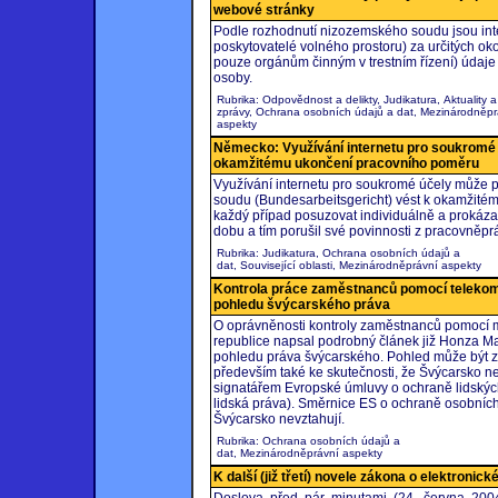
webové stránky
Podle rozhodnutí nizozemského soudu jsou inter
poskytovatelé volného prostoru) za určitých ok
pouze orgánům činným v trestním řízení) údaje o
osoby.
Rubrika: Odpovědnost a delikty, Judikatura, Aktuality a
zprávy, Ochrana osobních údajů a dat, Mezinárodněpr
aspekty
Německo: Využívání internetu pro soukromé 
okamžitému ukončení pracovního poměru
Využívání internetu pro soukromé účely může
soudu (Bundesarbeitsgericht) vést k okamžité
každý případ posuzovat individuálně a prokáza
dobu a tím porušil své povinnosti z pracovněpr
Rubrika: Judikatura, Ochrana osobních údajů a
dat, Související oblasti, Mezinárodněprávní aspekty
Kontrola práce zaměstnanců pomocí telekom
pohledu švýcarského práva
O oprávněnosti kontroly zaměstnanců pomocí 
republice napsal podrobný článek již Honza Ma
pohledu práva švýcarského. Pohled může být za
především také ke skutečnosti, že Švýcarsko 
signatářem Evropské úmluvy o ochraně lidských
lidská práva). Směrnice ES o ochraně osobních
Švýcarsko nevztahují.
Rubrika: Ochrana osobních údajů a
dat, Mezinárodněprávní aspekty
K další (již třetí) novele zákona o elektronic