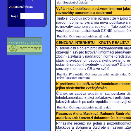
dat, Související oblasti
D
iskuzní fórum
Vyšla nová publikace s názvem Internet jako 
rovnováhy autonomie a soukromí
Najdi:
Tímto si dovoluji skromně oznámit, že v Edici
národní domény, vyšla má nová publikace s ná
rovnováhy autonomie a soukromí. Tato publikac
verzi objednat na stránkách CZ.NIC, případně z
Rubrika: Ochrana osobních údajů a dat
CENZURA INTERNETU – KRUTÁ REALITA?
V souvislosti s bojem proti mezinárodnímu orga
objevují hlasy pro filtrování informací předáva
zločin (a zvláště v nadnárodní formě) představ
stabilitu světového hospodářského systému, 
ústavně zaručené svobody jednotlivce? Článek 
cenzury Internetu v ČR a ve světě.
Rubrika: IT a média, Ochrana osobních údajů a dat, Da
právní aspekty internetu
K problematice pořizování fotodokumentace z
jejího následného zveřejňování
Článek se zabývá aktuálním stanoviskem Úř
fotodokumentace z akcí pořádaných politickou 
takových akcích po celé republice neobjevují stá
Rubrika: Ochrana osobních údajů a dat
Recenze: Alena Macková, Bohumír Štědroň: 
autorizované konverzi dokumentů s koment
Přinášíme recenzi na jednu z pozoruhodných
Mackové a Bohumíra Štědrotě s názvem „Záko