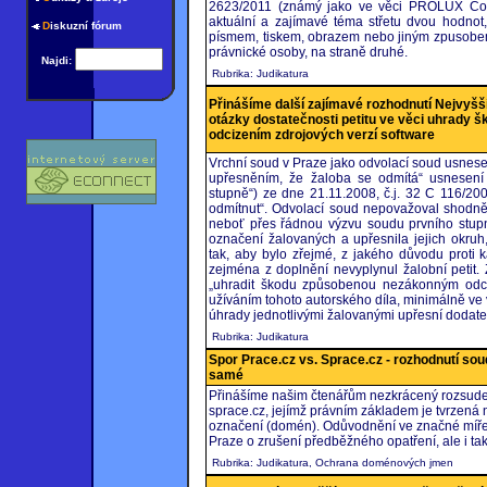
2623/2011 (známý jako ve věci PROLUX Consu
aktuální a zajímavé téma střetu dvou hodnot,
D
iskuzní fórum
písmem, tiskem, obrazem nebo jiným zpusobem
právnické osoby, na straně druhé.
Najdi:
Rubrika: Judikatura
Přinášíme další zajímavé rozhodnutí Nejvyšš
otázky dostatečnosti petitu ve věci uhrad
odcizením zdrojových verzí software
Vrchní soud v Praze jako odvolací soud usnesen
upřesněním, že žaloba se odmítá“ usnesení
stupně“) ze dne 21.11.2008, č.j. 32 C 116/20
odmítnut“. Odvolací soud nepovažoval shodně
neboť přes řádnou výzvu soudu prvního stupn
označení žalovaných a upřesnila jejich okruh
tak, aby bylo zřejmé, z jakého důvodu proti
zejména z doplnění nevyplynul žalobní petit.
„uhradit škodu způsobenou nezákonným odc
užíváním tohoto autorského díla, minimálně ve v
úhrady jednotlivými žalovanými upřesní dodate
Rubrika: Judikatura
Spor Prace.cz vs. Sprace.cz - rozhodnutí sou
samé
Přinášíme našim čtenářům nezkrácený rozsudek
sprace.cz, jejímž právním základem je tvrzená 
označení (domén). Odůvodnění ve značné míře
Praze o zrušení předběžného opatření, ale i tak
Rubrika: Judikatura, Ochrana doménových jmen