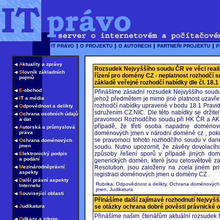
A
ktuality a zprávy
Rozsudek Nejvyššího soudu ČR ve věci real
S
lovník základních
řízení pro domény CZ - neplatnost rozhodčí 
pojmů
základě veřejné rozhodčí nabídky dle čl. 18.1
E
-obchod
Přinášíme zásadní rozsudek Nejvyššího soudu
I
T a média
jehož předmětem je mimo jiné platnost uzavře
rozhodčí nabídky upravené v bodu 18.1 Pravi
O
dpovědnost a delikty
sdružením CZ.NIC. Dle této nabídky se držit
O
chrana osobních údajů
pravomoci Rozhodčího soudu při HK ČR a AK 
a dat
případě, že třetí osoba napadne doménové
A
utorská a průmyslová
práva
doménových jmen v národní doméně cz , pokud t
se pravomoci tohoto rozhodčího soudu v dané 
O
chrana doménových
jmen
soudu. Nutno upozornit, že závěry dovolací
způsoby řešení sporů v případě jiných do
E
lektronický podpis
a podání
generických domén, které jsou celosvětově 
M
ezinárodněprávní
Resolution, jsou založeny na zcela jiném pr
aspekty
registraci doménových jmen u domény CZ .
D
alší právní aspekty
Rubrika: Odpovědnost a delikty, Ochrana doménových
Internetu
jmen, Judikatura
S
ouvisející oblasti
Přinášíme další zajímavé rozhodnutí Nejvyšš
J
udikatura
se otázky ochrana dobré pověsti právnické 
Přinášíme našim čtenářům aktuální rozsudek 
O
dkazy a zdroje