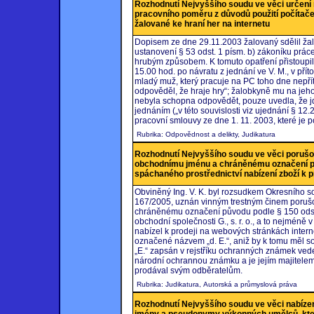
Rozhodnutí Nejvyššího soudu ve věci určení 
pracovního poměru z důvodů použití počítač
žalované ke hraní her na internetu
Dopisem ze dne 29.11.2003 žalovaný sdělil žal
ustanovení § 53 odst. 1 písm. b) zákoníku prác
hrubým způsobem. K tomuto opatření přistoupil 
15.00 hod. po návratu z jednání ve V. M., v přítom
mladý muž, který pracuje na PC toho dne nepřít
odpověděl, že hraje hry“; žalobkyně mu na jeho
nebyla schopna odpovědět, pouze uvedla, že jd
jednáním („v této souvislosti viz ujednání § 12.
pracovní smlouvy ze dne 1. 11. 2003, které je
Rubrika: Odpovědnost a delikty, Judikatura
Rozhodnutí Nejvyššího soudu ve věci poruš
obchodnímu jménu a chráněnému označení pův
spáchaného prostřednictví nabízení zboží k 
Obviněný Ing. V. K. byl rozsudkem Okresního so
167/2005, uznán vinným trestným činem poruš
chráněnému označení původu podle § 150 odst. 1 
obchodní společnosti G., s. r. o., a to nejméně v
nabízel k prodeji na webových stránkách inter
označené názvem „d. E.“, aniž by k tomu měl sou
„E.“ zapsán v rejstříku ochranných známek ved
národní ochrannou známku a je jejím majitele
prodával svým odběratelům.
Rubrika: Judikatura, Autorská a průmyslová práva
Rozhodnutí Nejvyššího soudu ve věci nabíze