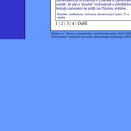
zaměnitelnost ochranných známek a zaměnitel
uvedli, že jde o "pouhé" rozhodnutí o předběžn
tomuto usnesení se ještě na ITprávu vrátíme.
Rubrika: Judikatura, Ochrana doménových jmen, IT a
média
1
|
2
|
3
|
4
|
Další
ITprávo.cz - Server o internetovém a počítačovém právu; ISSN:180
Provozovatel: Společnost pro právo informačních technologií (SPIT