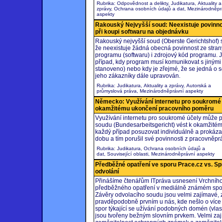
Rubrika: Odpovědnost a delikty, Judikatura, Aktuality a
zprávy, Ochrana osobních údajů a dat, Mezinárodněpr
aspekty
Rakouský Nejvyšší soud: Neexistuje povinno
při koupi softwaru na objednávku
Rakouský nejvyšší soud (Oberste Gerichtshof) 
že neexistuje žádná obecná povinnost ze strany
programu (softwaru) i zdrojový kód programu. 
případ, kdy program musí komunikovat s jinými
stanoveno) nebo kdy je zřejmé, že se jedná o 
jeho zákazníky dále upravován.
Rubrika: Judikatura, Aktuality a zprávy, Autorská a
průmyslová práva, Mezinárodněprávní aspekty
Německo: Využívání internetu pro soukromé 
okamžitému ukončení pracovního poměru
Využívání internetu pro soukromé účely může
soudu (Bundesarbeitsgericht) vést k okamžité
každý případ posuzovat individuálně a prokáza
dobu a tím porušil své povinnosti z pracovněpr
Rubrika: Judikatura, Ochrana osobních údajů a
dat, Související oblasti, Mezinárodněprávní aspekty
Předběžné opatření ve sporu Prace.cz vs. Spr
odvolání
Přinášíme čtenářům ITpráva usnesení Vrchního
předběžného opatření v mediálně známém spo
Závěry odvolacího soudu jsou velmi zajímavé, 
pravděpodobně prvním u nás, kde nešlo o více
spor týkající se užívání podobných domén (vla
jsou tvořeny bežným slovním prvkem. Velmi zaj