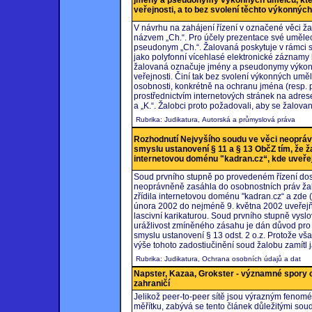
jmény a pseudonymy výkonných umělců, kteří
veřejnosti, a to bez svolení těchto výkonnýc
V návrhu na zahájení řízení v označené věci ža
názvem „Ch.“. Pro účely prezentace své uměleck
pseudonym „Ch.“. Žalovaná poskytuje v rámci s
jako polyfonní vícehlasé elektronické záznam
žalovaná označuje jmény a pseudonymy výkonný
veřejnosti. Činí tak bez svolení výkonných uměl
osobnosti, konkrétně na ochranu jména (resp. 
prostřednictvím internetových stránek na adres
a „K.“. Žalobci proto požadovali, aby se žalova
Rubrika: Judikatura, Autorská a průmyslová práva
Rozhodnutí Nejvyšího soudu ve věci neoprá
smyslu ustanovení § 11 a § 13 ObčZ tím, že ž
internetovou doménu "kadran.cz“, kde uveřejn
Soud prvního stupně po provedeném řízení dos
neoprávněně zasáhla do osobnostních práv žalo
zřídila internetovou doménu "kadran.cz“ a zde 
února 2002 do nejméně 9. května 2002 uveřejňo
lascivní karikaturou. Soud prvního stupně vysl
urážlivost zmíněného zásahu je dán důvod pro
smyslu ustanovení § 13 odst. 2 o.z. Protože vš
výše tohoto zadostiučinění soud žalobu zamítl j
Rubrika: Judikatura, Ochrana osobních údajů a dat
Napster, Kazaa, Grokster - významné spory oh
zahraničí
Jelikož peer-to-peer sítě jsou výrazným fenom
měřítku, zabývá se tento článek důležitými soudn