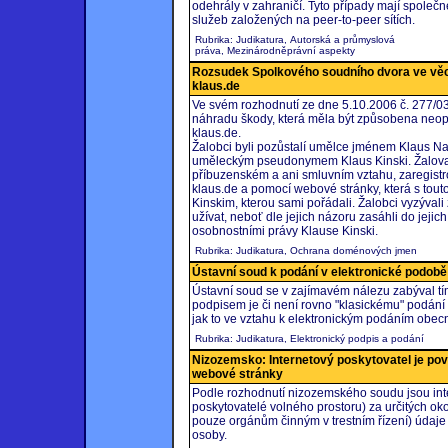
odehrály v zahraničí. Tyto případy mají společ
služeb založených na peer-to-peer sítích.
Rubrika: Judikatura, Autorská a průmyslová
práva, Mezinárodněprávní aspekty
Rozsudek Spolkového soudního dvora ve věc
klaus.de
Ve svém rozhodnutí ze dne 5.10.2006 č. 277/03
náhradu škody, která měla být způsobena ne
klaus.de.
Žalobci byli pozůstalí umělce jménem Klaus Na
uměleckým pseudonymem Klaus Kinski. Žalovan
příbuzenském a ani smluvním vztahu, zaregis
klaus.de a pomocí webové stránky, která s tou
Kinskim, kterou sami pořádali. Žalobci vyzýva
užívat, neboť dle jejich názoru zasáhli do jejic
osobnostními právy Klause Kinski.
Rubrika: Judikatura, Ochrana doménových jmen
Ústavní soud k podání v elektronické podobě
Ústavní soud se v zajímavém nálezu zabýval tí
podpisem je či není rovno "klasickému" podání v
jak to ve vztahu k elektronickým podáním obe
Rubrika: Judikatura, Elektronický podpis a podání
Nizozemsko: Internetový poskytovatel je povi
webové stránky
Podle rozhodnutí nizozemského soudu jsou inter
poskytovatelé volného prostoru) za určitých ok
pouze orgánům činným v trestním řízení) údaje o
osoby.